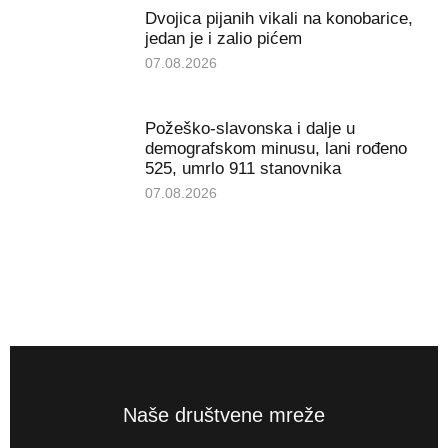
Dvojica pijanih vikali na konobarice,
jedan je i zalio pićem
07.08.2026
Požeško-slavonska i dalje u
demografskom minusu, lani rođeno
525, umrlo 911 stanovnika
07.08.2026
Naše društvene mreže