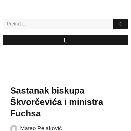
Skip
to
content
Search
Sastanak biskupa
Škvorčevića i ministra
Fuchsa
Mateo Pejaković