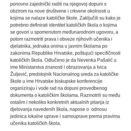
ponovno zajednički raditi na njegovoj dopuni s
obzirom na nove društvene i crkvene okolnosti u
kojima se nalaze katoličke škole. Zaključili su kako je
potrebno definirati identitet katoličkih škola o kojima
se govori u spomenutom međunarodnom ugovoru, a
potom razmotriti prava i obveze njihovih učenika i
djelatnika, jednaka onima u javnim školama po
zakonima Republike Hrvatske, poštujući specifičnosti
katoličkih škola. Odlučeno je da Nevenka Pašalić u
ime Ministarstva znanosti i obrazovanja a Ivica
Žuljević, predstojnik Nacionalnog ureda za katoličke
škole u ime Hrvatske biskupske konferencije
organiziraju i vode rad na dopuni provedbenog
dokumenta o katoličkim školama. Razmotrili su među
ostalim i nekoliko konkretnih aktualnih pitanja iz
djelovanja navedenih škola, napose o odnosu
jedinica lokalne uprave i samouprave prema pravima
učenika katoličkih škola.