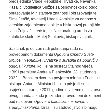
predsjednika Vlade Republike Hrvatske, Nevenka
Pašalić, voditeljica Službe za osnovnoškolski odgoj i
obrazovanje Ministarstva znanosti i obrazovanja te
Šime Jerčić, ravnatelj Ureda Komisije za odnose s
vjerskim zajednicama, dok je u biskupovoj pratnji bio
Ivica Žuljević, predstojnik Nacionalnog ureda za
katoličke škole i Matej Siluković, biskupov tajnik.
Sastanak je održan radi pokretanja rada na
provedbenom dokumentu
Ugovora između Svete
Stolice i Republike Hrvatske o suradnji na području
odgoja i kulture,
koji je na susretu Stalnog vijeća
HBK i premijera Andreja Plenkovića, 28. studenog
2022. u Banskim dvorima povjeren ministru Fuchsu i
biskupu Antunu. Ministar i biskup prisjetili su se
uspješne suradnje 2011. godine u vrijeme ministrova
prvog mandata kada je izrađen provedbeni dokument
pod naslovom
Ugovor o katoličkim osnovnim i
srednjim školama
. Izrazili su zadovoljstvo što mogu