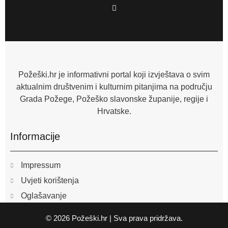
F
a
c
e
b
o
o
k
-
f
Požeški.hr je informativni portal koji izvještava o svim
aktualnim društvenim i kulturnim pitanjima na području
Grada Požege, Požeško slavonske županije, regije i
Hrvatske.
Informacije
Impressum
Uvjeti korištenja
Oglašavanje
© 2026 Požeški.hr | Sva prava pridržava.