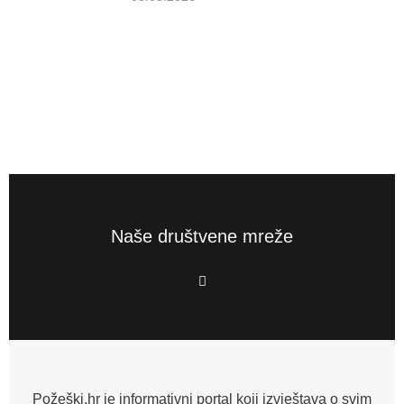
Naše društvene mreže
F
a
c
e
b
o
o
k
-
f
Požeški.hr je informativni portal koji izvještava o svim