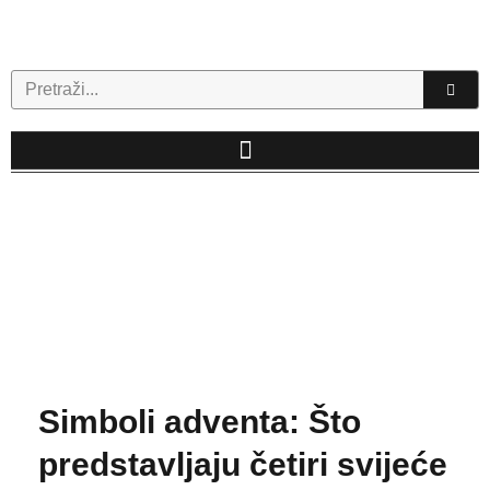
Skip
to
content
Search
Simboli adventa: Što
predstavljaju četiri svijeće