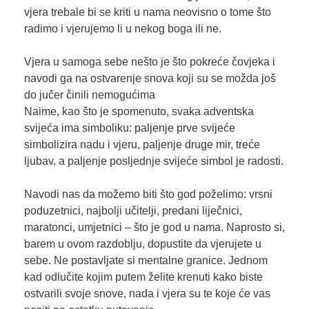
vjera trebale bi se kriti u nama neovisno o tome što
radimo i vjerujemo li u nekog boga ili ne.
Vjera u samoga sebe nešto je što pokreće čovjeka i
navodi ga na ostvarenje snova koji su se možda još
do jučer činili nemogućima
Naime, kao što je spomenuto, svaka adventska
svijeća ima simboliku: paljenje prve svijeće
simbolizira nadu i vjeru, paljenje druge mir, treće
ljubav, a paljenje posljednje svijeće simbol je radosti.
Navodi nas da možemo biti što god poželimo: vrsni
poduzetnici, najbolji učitelji, predani liječnici,
maratonci, umjetnici – što je god u nama. Naprosto si,
barem u ovom razdoblju, dopustite da vjerujete u
sebe. Ne postavljate si mentalne granice. Jednom
kad odlučite kojim putem želite krenuti kako biste
ostvarili svoje snove, nada i vjera su te koje će vas