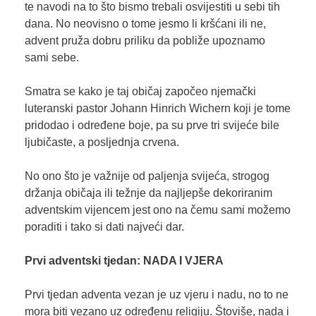
te navodi na to što bismo trebali osvijestiti u sebi tih
dana. No neovisno o tome jesmo li kršćani ili ne,
advent pruža dobru priliku da pobliže upoznamo
sami sebe.
Smatra se kako je taj običaj započeo njemački
luteranski pastor Johann Hinrich Wichern koji je tome
pridodao i određene boje, pa su prve tri svijeće bile
ljubičaste, a posljednja crvena.
No ono što je važnije od paljenja svijeća, strogog
držanja običaja ili težnje da najljepše dekoriranim
adventskim vijencem jest ono na čemu sami možemo
poraditi i tako si dati najveći dar.
Prvi adventski tjedan: NADA I VJERA
Prvi tjedan adventa vezan je uz vjeru i nadu, no to ne
mora biti vezano uz određenu religiju. Štoviše, nada i