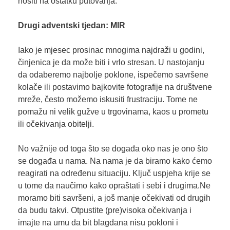
nositi na ostatku putovanja.
Drugi adventski tjedan: MIR
Iako je mjesec prosinac mnogima najdraži u godini,
činjenica je da može biti i vrlo stresan. U nastojanju
da odaberemo najbolje poklone, ispečemo savršene
kolače ili postavimo bajkovite fotografije na društvene
mreže, često možemo iskusiti frustraciju. Tome ne
pomažu ni velik gužve u trgovinama, kaos u prometu
ili očekivanja obitelji.
No važnije od toga što se događa oko nas je ono što
se događa u nama. Na nama je da biramo kako ćemo
reagirati na određenu situaciju. Ključ uspjeha krije se
u tome da naučimo kako opraštati i sebi i drugima.Ne
moramo biti savršeni, a još manje očekivati od drugih
da budu takvi. Otpustite (pre)visoka očekivanja i
imajte na umu da bit blagdana nisu pokloni i