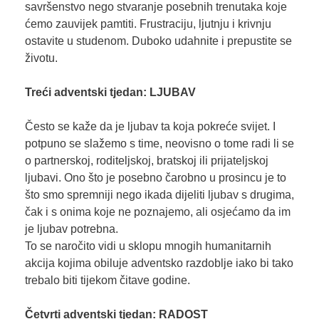
savršenstvo nego stvaranje posebnih trenutaka koje
ćemo zauvijek pamtiti. Frustraciju, ljutnju i krivnju
ostavite u studenom. Duboko udahnite i prepustite se
životu.
Treći adventski tjedan: LJUBAV
Često se kaže da je ljubav ta koja pokreće svijet. I
potpuno se slažemo s time, neovisno o tome radi li se
o partnerskoj, roditeljskoj, bratskoj ili prijateljskoj
ljubavi. Ono što je posebno čarobno u prosincu je to
što smo spremniji nego ikada dijeliti ljubav s drugima,
čak i s onima koje ne poznajemo, ali osjećamo da im
je ljubav potrebna.
To se naročito vidi u sklopu mnogih humanitarnih
akcija kojima obiluje adventsko razdoblje iako bi tako
trebalo biti tijekom čitave godine.
Četvrti adventski tjedan: RADOST