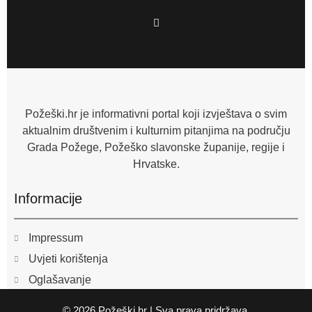
F
a
c
e
b
o
o
k
-
f
Požeški.hr je informativni portal koji izvještava o svim
aktualnim društvenim i kulturnim pitanjima na području
Grada Požege, Požeško slavonske županije, regije i
Hrvatske.
Informacije
Impressum
Uvjeti korištenja
Oglašavanje
© 2026 Požeški.hr | Sva prava pridržava.