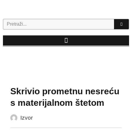
Skip
to
content
Search
Skrivio prometnu nesreću
s materijalnom štetom
Izvor