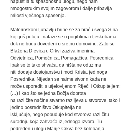
napustila tu spasonosnu ulogu, nego nam
mnogostrukim svojim zagovorom i dalje pribavlja
milosti vječnoga spasenja.
Materinskom ljubavlju brine se za braću svoga Sina
koji još putuju i nalaze se u pogiblima i tjeskobama,
dok ne budu dovedeni u sretnu domovinu. Zato se
Blažena Djevica u Crkvi zaziva imenima
Odvjetnica, Pomoćnica, Pomagačica, Posrednica.
Ipak se to tako shvaća, da ništa ne oduzima
niti dodaje dostojanstvu i moći Krista, jedinoga
Posrednika. Nijedan se naime stvor nikada ne
može usporediti s utjelovljenom Riječi i Otkupiteljem;
(…) i kao što se jedna Božja dobrota
na različite načine stvarno razlijeva u stvorove, tako i
jedino posredništvo Otkupitelja ne
isključuje, nego pobuđuje kod stvorova različitu
suradnju koja zahvaća iz jednoga izvora. Tu
podređenu ulogu Marije Crkva bez kolebanja