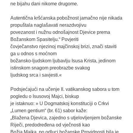
ne bijahu dani nikome drugome.
Autentična kršćanska pobožnost jamačno nije nikada
propuštala naglašavati nerazdvojivu
povezanost i nužnu odnošajnost Djevice prema
Božanskom Spasitelju.“ Povjeriti
čovječanstvo njezinoj majčinskoj brizi, znači staviti
ga u odnos s moćnom
božansko-ljudskom ljubavlju Isusa Krista, jedinom
istinskom snagom preobrazbe svakog
ljudskog srca i savjesti.«
Podsjećajući na učenje II. vatikanskog sabora u tom
pogledu o Isusovoj Majci, biskup
je istaknuo: » U Dogmatskoj konstituciji o Crkvi
„Lumen gentium“ (br. 61) sabor kaže:
„Blažena Djevica, zajedno s utjelovljenjem božanske
Riječi, predodređena od vječnosti kao
Božja Majka, po odluci božanske Providnosti bila je