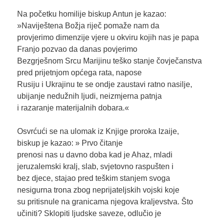
Na početku homilije biskup Antun je kazao:
»Naviještena Božja riječ pomaže nam da
provjerimo dimenzije vjere u okviru kojih nas je papa
Franjo pozvao da danas povjerimo
Bezgrješnom Srcu Marijinu teško stanje čovječanstva
pred prijetnjom općega rata, napose
Rusiju i Ukrajinu te se ondje zaustavi ratno nasilje,
ubijanje nedužnih ljudi, neizmjerna patnja
i razaranje materijalnih dobara.«
Osvrćući se na ulomak iz Knjige proroka Izaije,
biskup je kazao: » Prvo čitanje
prenosi nas u davno doba kad je Ahaz, mladi
jeruzalemski kralj, slab, svjetovno raspušten i
bez djece, stajao pred teškim stanjem svoga
nesigurna trona zbog neprijateljskih vojski koje
su pritisnule na granicama njegova kraljevstva. Što
učiniti? Sklopiti ljudske saveze, odlučio je