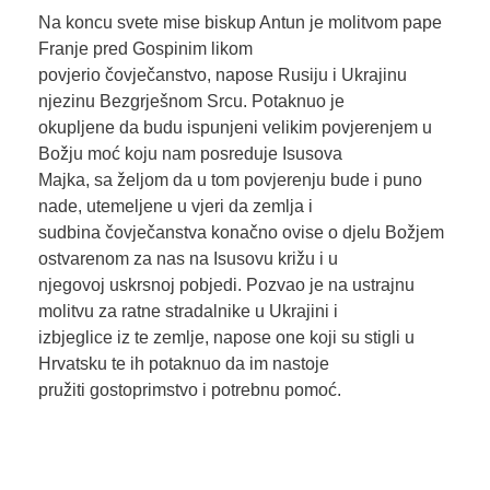
Na koncu svete mise biskup Antun je molitvom pape
Franje pred Gospinim likom
povjerio čovječanstvo, napose Rusiju i Ukrajinu
njezinu Bezgrješnom Srcu. Potaknuo je
okupljene da budu ispunjeni velikim povjerenjem u
Božju moć koju nam posreduje Isusova
Majka, sa željom da u tom povjerenju bude i puno
nade, utemeljene u vjeri da zemlja i
sudbina čovječanstva konačno ovise o djelu Božjem
ostvarenom za nas na Isusovu križu i u
njegovoj uskrsnoj pobjedi. Pozvao je na ustrajnu
molitvu za ratne stradalnike u Ukrajini i
izbjeglice iz te zemlje, napose one koji su stigli u
Hrvatsku te ih potaknuo da im nastoje
pružiti gostoprimstvo i potrebnu pomoć.