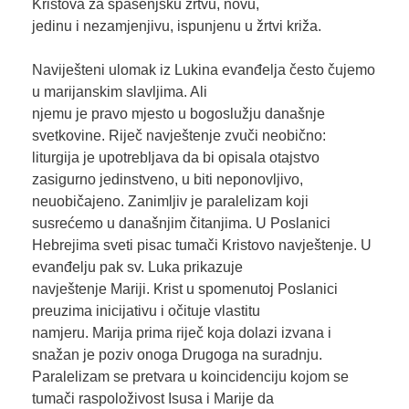
Kristova za spasenjsku žrtvu, novu,
jedinu i nezamjenjivu, ispunjenu u žrtvi križa.
Naviješteni ulomak iz Lukina evanđelja često čujemo
u marijanskim slavljima. Ali
njemu je pravo mjesto u bogoslužju današnje
svetkovine. Riječ navještenje zvuči neobično:
liturgija je upotrebljava da bi opisala otajstvo
zasigurno jedinstveno, u biti neponovljivo,
neuobičajeno. Zanimljiv je paralelizam koji
susrećemo u današnjim čitanjima. U Poslanici
Hebrejima sveti pisac tumači Kristovo navještenje. U
evanđelju pak sv. Luka prikazuje
navještenje Mariji. Krist u spomenutoj Poslanici
preuzima inicijativu i očituje vlastitu
namjeru. Marija prima riječ koja dolazi izvana i
snažan je poziv onoga Drugoga na suradnju.
Paralelizam se pretvara u koincidenciju kojom se
tumači raspoloživost Isusa i Marije da