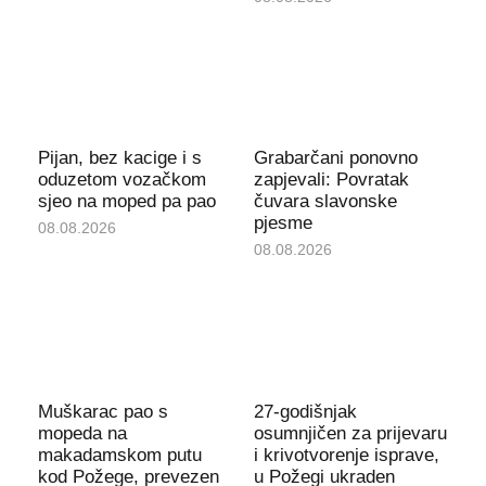
Pijan, bez kacige i s
Grabarčani ponovno
oduzetom vozačkom
zapjevali: Povratak
sjeo na moped pa pao
čuvara slavonske
pjesme
08.08.2026
08.08.2026
Muškarac pao s
27-godišnjak
mopeda na
osumnjičen za prijevaru
makadamskom putu
i krivotvorenje isprave,
kod Požege, prevezen
u Požegi ukraden