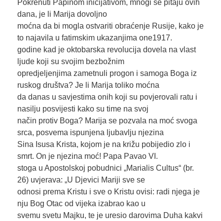
Pokrenuti Papinom inicijativom, mnogi se pitaju ovih
dana, je li Marija dovoljno
moćna da bi mogla ostvariti obraćenje Rusije, kako je
to najavila u fatimskim ukazanjima one1917.
godine kad je oktobarska revolucija dovela na vlast
ljude koji su svojim bezbožnim
opredjeljenjima zametnuli progon i samoga Boga iz
ruskog društva? Je li Marija toliko moćna
da danas u savjestima onih koji su povjerovali ratu i
nasilju posvijesti kako su time na svoj
način protiv Boga? Marija se pozvala na moć svoga
srca, posvema ispunjena ljubavlju njezina
Sina Isusa Krista, kojom je na križu pobijedio zlo i
smrt. On je njezina moć! Papa Pavao VI.
stoga u Apostolskoj pobudnici „Marialis Cultus“ (br.
26) uvjerava: „U Djevici Mariji sve se
odnosi prema Kristu i sve o Kristu ovisi: radi njega je
nju Bog Otac od vijeka izabrao kao u
svemu svetu Majku, te je uresio darovima Duha kakvi