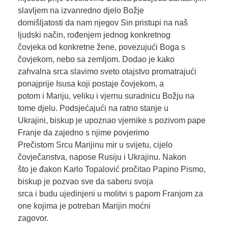
slavljem na izvanredno djelo Božje
domišljatosti da nam njegov Sin pristupi na naš
ljudski način, rođenjem jednog konkretnog
čovjeka od konkretne žene, povezujući Boga s
čovjekom, nebo sa zemljom. Dodao je kako
zahvalna srca slavimo sveto otajstvo promatrajući
ponajprije Isusa koji postaje čovjekom, a
potom i Mariju, veliku i vjernu suradnicu Božju na
tome djelu. Podsjećajući na ratno stanje u
Ukrajini, biskup je upoznao vjernike s pozivom pape
Franje da zajedno s njime povjerimo
Prečistom Srcu Marijinu mir u svijetu, cijelo
čovječanstva, napose Rusiju i Ukrajinu. Nakon
što je đakon Karlo Topalović pročitao Papino Pismo,
biskup je pozvao sve da saberu svoja
srca i budu ujedinjeni u molitvi s papom Franjom za
one kojima je potreban Marijin moćni
zagovor.