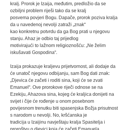
kralj. Prorok je Izaija, međutim, predložio da se
ozbiljni problem riješi tako da se kralj
posvema povjeri Bogu. Dapače, prorok poziva kralja
da u navedenoj nevolji zatraži „znak“
kao konkretnu potvrdu da ga Bog prati u njegovu
stanju. Ahaz je odbio taj prijedlog
motivirajući to lažnom religioznošću: „Ne želim
iskušavati Gospodina“.
Izaija prokazuje kraljevu prijetvornost, ali dodaje da
će unatoč njegovu odbijanju, sam Bog dati znak:
„Djevica će začeti i roditi sina, koji će se zvati
Emanuel“. Ove prorokove riječi odnose se na
Ezekiju, Ahazova sina, kojeg će kraljica donijeti na
svijet i čije će rođenje u onom posebnom
povijesnom trenutku biti spasenjska Božja prisutnost
s narodom u nevolji. No, kršćanska je
tradicija u Izaijinu navještaju kralja Spasitelja i
proroštvu o djevici koja će začeti Emanuela