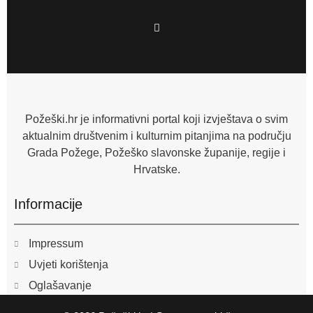
F
a
c
e
b
o
o
k
-
f
Požeški.hr je informativni portal koji izvještava o svim
aktualnim društvenim i kulturnim pitanjima na području
Grada Požege, Požeško slavonske županije, regije i
Hrvatske.
Informacije
Impressum
Uvjeti korištenja
Oglašavanje