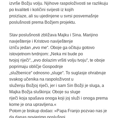
izvrše Božju volju. Njihove raspoloživosti se razlikuju
po kvaliteti i količini svijesti iz kojih
proizlaze, ali su ujedinjene u svrsi posvemašnje
poslušnosti prema Božjem projektu.
Stav poslušnosti zbližava Majku i Sina. Marijino
navještenje i Kristovo naviještenje
izriču jedan „evo me“. Oboje ga očituju gotovo
istovjetnom tvrdnjom: „Neka mi bude po
tvojoj riječi“, „evo dolazim vršiti volju tvoju“, te oboje
poprimaju obličje Gospodnje
„službenice“ odnosno „sluge“. To suglasje ohrabruje
svakog učenika na raspoloživost u
služenju Božjoj riječi, jer i sam Sin Božji je sluga, a
Majka Božja sluškinja: Oboje su sluge
riječi koja spašava onoga koji joj služi i onoga prema
kome je ona upravljena.«
Potom je biskup dodao: »Papa Franjo pozvao nas je
da danas povjerimo poslušnoj