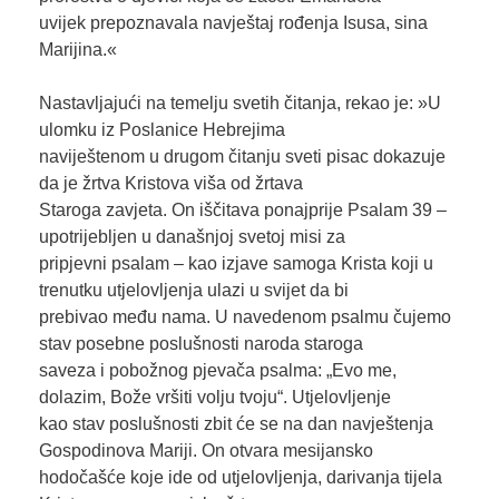
uvijek prepoznavala navještaj rođenja Isusa, sina
Marijina.«
Nastavljajući na temelju svetih čitanja, rekao je: »U
ulomku iz Poslanice Hebrejima
naviještenom u drugom čitanju sveti pisac dokazuje
da je žrtva Kristova viša od žrtava
Staroga zavjeta. On iščitava ponajprije Psalam 39 –
upotrijebljen u današnjoj svetoj misi za
pripjevni psalam – kao izjave samoga Krista koji u
trenutku utjelovljenja ulazi u svijet da bi
prebivao među nama. U navedenom psalmu čujemo
stav posebne poslušnosti naroda staroga
saveza i pobožnog pjevača psalma: „Evo me,
dolazim, Bože vršiti volju tvoju“. Utjelovljenje
kao stav poslušnosti zbit će se na dan navještenja
Gospodinova Mariji. On otvara mesijansko
hodočašće koje ide od utjelovljenja, darivanja tijela