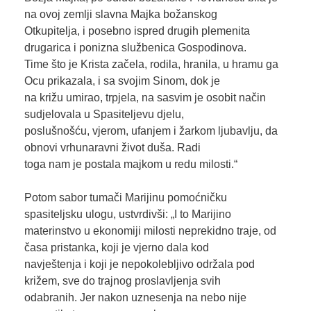
na ovoj zemlji slavna Majka božanskog
Otkupitelja, i posebno ispred drugih plemenita
drugarica i ponizna službenica Gospodinova.
Time što je Krista začela, rodila, hranila, u hramu ga
Ocu prikazala, i sa svojim Sinom, dok je
na križu umirao, trpjela, na sasvim je osobit način
sudjelovala u Spasiteljevu djelu,
poslušnošću, vjerom, ufanjem i žarkom ljubavlju, da
obnovi vrhunaravni život duša. Radi
toga nam je postala majkom u redu milosti.“
Potom sabor tumači Marijinu pomoćničku
spasiteljsku ulogu, ustvrdivši: „I to Marijino
materinstvo u ekonomiji milosti neprekidno traje, od
časa pristanka, koji je vjerno dala kod
navještenja i koji je nepokolebljivo održala pod
križem, sve do trajnog proslavljenja svih
odabranih. Jer nakon uznesenja na nebo nije