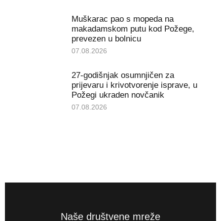
Muškarac pao s mopeda na
makadamskom putu kod Požege,
prevezen u bolnicu
07.08.2026
27-godišnjak osumnjičen za
prijevaru i krivotvorenje isprave, u
Požegi ukraden novčanik
07.08.2026
Naše društvene mreže