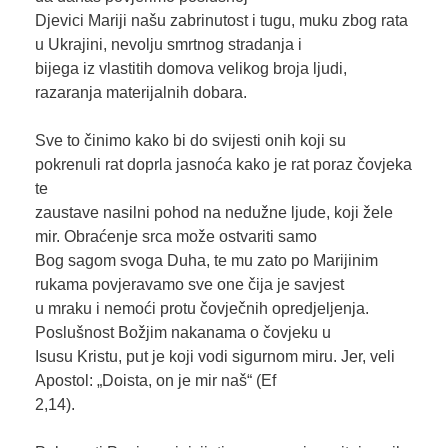
Djevici Mariji našu zabrinutost i tugu, muku zbog rata
u Ukrajini, nevolju smrtnog stradanja i
bijega iz vlastitih domova velikog broja ljudi,
razaranja materijalnih dobara.
Sve to činimo kako bi do svijesti onih koji su
pokrenuli rat doprla jasnoća kako je rat poraz čovjeka
te
zaustave nasilni pohod na nedužne ljude, koji žele
mir. Obraćenje srca može ostvariti samo
Bog sagom svoga Duha, te mu zato po Marijinim
rukama povjeravamo sve one čija je savjest
u mraku i nemoći protu čovječnih opredjeljenja.
Poslušnost Božjim nakanama o čovjeku u
Isusu Kristu, put je koji vodi sigurnom miru. Jer, veli
Apostol: „Doista, on je mir naš“ (Ef
2,14).