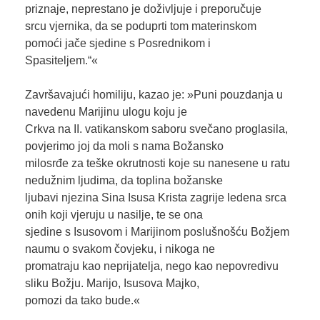
priznaje, neprestano je doživljuje i preporučuje
srcu vjernika, da se poduprti tom materinskom
pomoći jače sjedine s Posrednikom i
Spasiteljem.“«
Završavajući homiliju, kazao je: »Puni pouzdanja u
navedenu Marijinu ulogu koju je
Crkva na II. vatikanskom saboru svečano proglasila,
povjerimo joj da moli s nama Božansko
milosrđe za teške okrutnosti koje su nanesene u ratu
nedužnim ljudima, da toplina božanske
ljubavi njezina Sina Isusa Krista zagrije ledena srca
onih koji vjeruju u nasilje, te se ona
sjedine s Isusovom i Marijinom poslušnošću Božjem
naumu o svakom čovjeku, i nikoga ne
promatraju kao neprijatelja, nego kao nepovredivu
sliku Božju. Marijo, Isusova Majko,
pomozi da tako bude.«