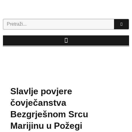
Skip
to
content
Search
Slavlje povjere
čovječanstva
Bezgrješnom Srcu
Marijinu u Požegi