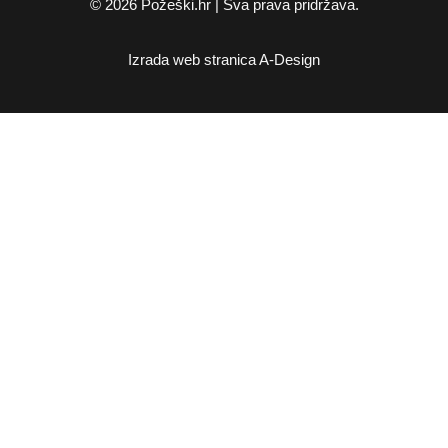
© 2026 Požeški.hr | Sva prava pridržava.
Izrada web stranica
A-Design