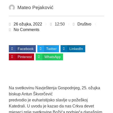
Mateo Pejaković
26 ožujka, 2022
12:50
Društvo
No Comments
Facebook
Twitter
LinkedIn
Pinterest
WhatsApp
Na svetkovinu Navještenja Gospodnjeg, 25. ožujka
biskup Antun Škvorčević
predvodio je euharistijsko slavlje u požeškoj
Katedrali. U uvodu je kazao da nas Crkva devet
mjeseci prije svetkovine Božića podsjeća današnjim