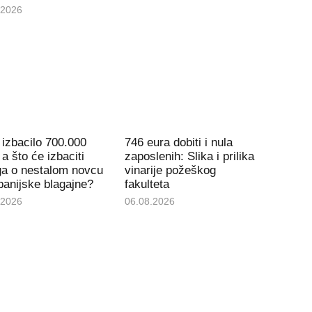
.2026
izbacilo 700.000
746 eura dobiti i nula
 a što će izbaciti
zaposlenih: Slika i prilika
ga o nestalom novcu
vinarije požeškog
panijske blagajne?
fakulteta
.2026
06.08.2026