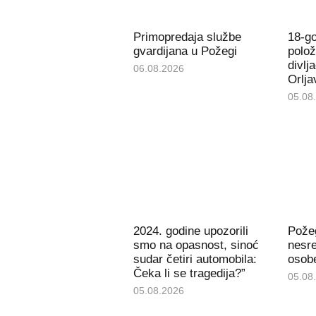
Primopredaja službe
18-go
gvardijana u Požegi
polož
divlj
06.08.2026
Orlja
05.08
2024. godine upozorili
Pože
smo na opasnost, sinoć
nesre
sudar četiri automobila:
osob
Čeka li se tragedija?”
05.08
05.08.2026