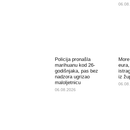
06.08
Policija pronašla
More 
marihuanu kod 26-
eura,
godišnjaka, pas bez
istra
nadzora ugrizao
iz žu
maloljetnicu
06.08
06.08.2026