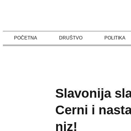
Skip
to
content
POČETNA
DRUŠTVO
POLITIKA
Slavonija sl
Cerni i nast
niz!