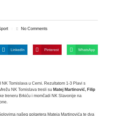
Sport
No Comments
LinkedIn
Pinterest
WhatsApp
 NK Tomislava u Cerni. Rezultatom 1-3 Plavi s
 Mrežu NK Tomislava tresli su
Matej Martinović, Filip
tke treneru Brkiću i momčadi NK Slavonije na
one.
 “Golovima našeg golgetera Mateja Martinovića te dva