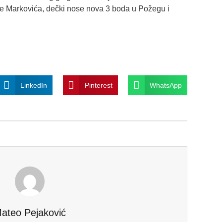
age Markovića, dečki nose nova 3 boda u Požegu i
LinkedIn
Pinterest
WhatsApp
ateo Pejaković