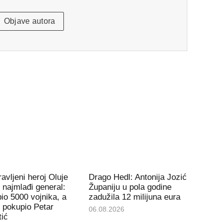
Objave autora
avljeni heroj Oluje
Drago Hedl: Antonija Jozić
e najmlađi general:
Županiju u pola godine
io 5000 vojnika, a
zadužila 12 milijuna eura
 pokupio Petar
06.08.2026
tić