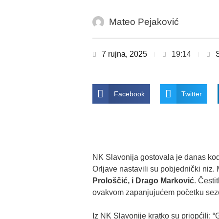
Mateo Pejaković
7 rujna, 2025
19:14
Facebook
Twitter
NK Slavonija gostovala je danas kod
Orljave nastavili su pobjednički niz.
Prološčić, i Drago Marković
. Česti
ovakvom zapanjujućem početku sez
Iz NK Slavonije kratko su priopćili: