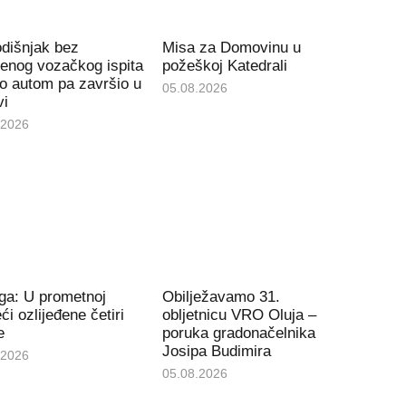
dišnjak bez
Misa za Domovinu u
enog vozačkog ispita
požeškoj Katedrali
ao autom pa završio u
05.08.2026
vi
.2026
ga: U prometnoj
Obilježavamo 31.
ći ozlijeđene četiri
obljetnicu VRO Oluja –
e
poruka gradonačelnika
Josipa Budimira
.2026
05.08.2026