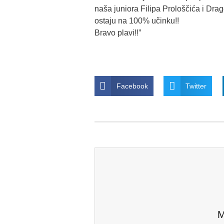
naša juniora Filipa Prološčića i Dr
ostaju na 100% učinku!!
Bravo plavi!!”
Facebook
Twitter
M