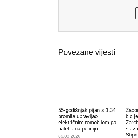
Povezane vijesti
55-godišnjak pijan s 1,34
Zabor
promila upravljao
bio j
električnim romobilom pa
Zarob
naletio na policiju
slavu
Stipe
06.08.2026