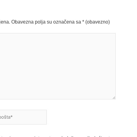
jena.
Obavezna polja su označena sa
* (obavezno)
a*