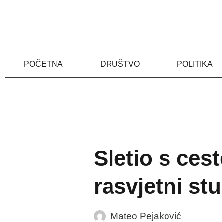
Skip
to
content
POČETNA
DRUŠTVO
POLITIKA
Sletio s cest
rasvjetni st
Mateo Pejaković