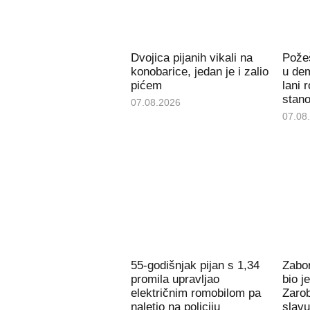
Dvojica pijanih vikali na
Požeš
konobarice, jedan je i zalio
u de
pićem
lani 
stan
07.08.2026
07.08
55-godišnjak pijan s 1,34
Zabor
promila upravljao
bio j
električnim romobilom pa
Zarob
naletio na policiju
slavu