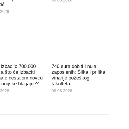
tić
.2026
izbacilo 700.000
746 eura dobiti i nula
 a što će izbaciti
zaposlenih: Slika i prilika
ga o nestalom novcu
vinarije požeškog
panijske blagajne?
fakulteta
.2026
06.08.2026