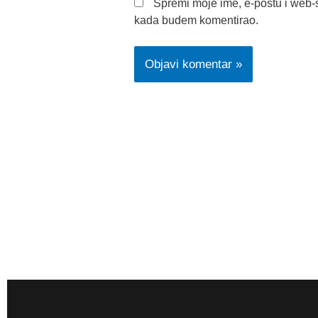
Spremi moje ime, e-poštu i web-s
kada budem komentirao.