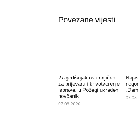
Povezane vijesti
27-godišnjak osumnjičen
Naja
za prijevaru i krivotvorenje
nogom
isprave, u Požegi ukraden
„Dami
novčanik
07.08
07.08.2026