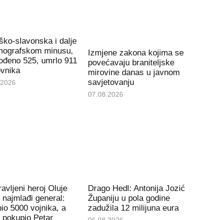
ko-slavonska i dalje
mografskom minusu,
Izmjene zakona kojima se
rođeno 525, umrlo 911
povećavaju braniteljske
ovnika
mirovine danas u javnom
savjetovanju
.2026
07.08.2026
avljeni heroj Oluje
Drago Hedl: Antonija Jozić
e najmlađi general:
Županiju u pola godine
io 5000 vojnika, a
zadužila 12 milijuna eura
 pokupio Petar
06.08.2026