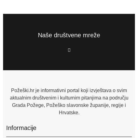
Naše društvene mreže
F
a
c
e
b
o
o
k
-
f
Požeški.hr je informativni portal koji izvještava o svim
aktualnim društvenim i kulturnim pitanjima na području
Grada Požege, Požeško slavonske županije, regije i
Hrvatske.
Informacije