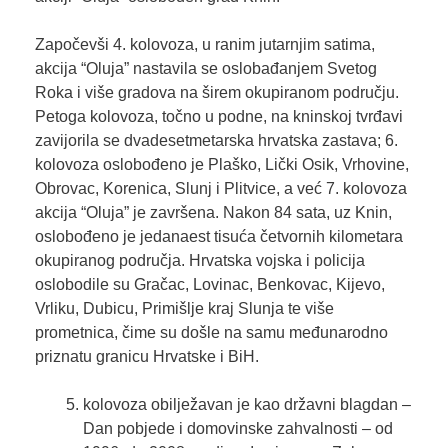
Započevši 4. kolovoza, u ranim jutarnjim satima,
akcija “Oluja” nastavila se oslobađanjem Svetog
Roka i više gradova na širem okupiranom području.
Petoga kolovoza, točno u podne, na kninskoj tvrđavi
zavijorila se dvadesetmetarska hrvatska zastava; 6.
kolovoza oslobođeno je Plaško, Lički Osik, Vrhovine,
Obrovac, Korenica, Slunj i Plitvice, a već 7. kolovoza
akcija “Oluja” je završena. Nakon 84 sata, uz Knin,
oslobođeno je jedanaest tisuća četvornih kilometara
okupiranog područja. Hrvatska vojska i policija
oslobodile su Gračac, Lovinac, Benkovac, Kijevo,
Vrliku, Dubicu, Primišlje kraj Slunja te više
prometnica, čime su došle na samu međunarodno
priznatu granicu Hrvatske i BiH.
kolovoza obilježavan je kao državni blagdan –
Dan pobjede i domovinske zahvalnosti – od