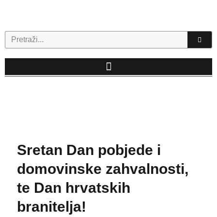
Skip
to
content
Search
Sretan Dan pobjede i
domovinske zahvalnosti,
te Dan hrvatskih
branitelja!