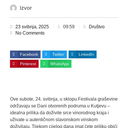
Izvor
23 svibnja, 2025
09:59
Društvo
No Comments
Facebook
Twitter
LinkedIn
Pinterest
WhatsApp
Ove subote, 24. svibnja, u sklopu Festivala graševine
održavaju se Dani otvorenih podruma u Kutjevu –
idealna prilika da doživite srce vinorodnog kraja i
uživate u autentičnom slavonskom vinskom
doživljaju. Tijekom cijelog dana imat ćete priliku obići