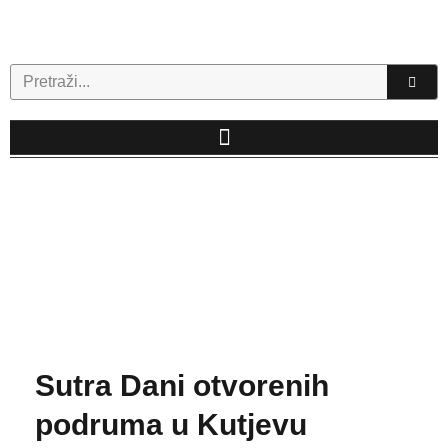
Skip
to
content
Search
Sutra Dani otvorenih
podruma u Kutjevu