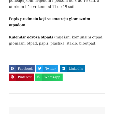
ponedjeljkom, srijedom i petkom od 8 do 16 sati, a
utorkom i četvrtkom od 11 do 19 sati.
Popis predmeta koji se smatraju glomaznim
otpadom
Kalendar odvoza otpada
(miješani komunalni otpad,
glomazni otpad, papir, plastika, staklo, biootpad)
Facebook
Twitter
LinkedIn
Pinterest
WhatsApp