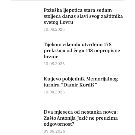
Požeška ljepotica stara sedam
stoljeća danas slavi svog zaštitnika
svetog Lovru
10.08.2026
Tijekom vikenda utvrđeno 178
prekršaja od čega 118 nepropisne
brzine
10.08.2026
Kutjevo pobjednik Memorijalnog
turnira “Damir Kordiš”
10.08.2026
Dva mjeseca od nestanka novca:
Zašto Antonija Jozić ne preuzima
odgovornost?
09.08.2026