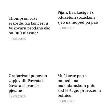
Pijan, bez kacige i s
oduzetom vozačkom
Thompson ruši
sjeo na moped pa pao
rekorde: Za koncert u
Vukovaru prodano oko
08.08.2026
80.000 ulaznica
08.08.2026
Grabarčani ponovno
Muškarac pao s
zapjevali: Povratak
mopeda na
čuvara slavonske
makadamskom putu
pjesme
kod Požege, prevezen u
bolnicu
08.08.2026
07.08.2026