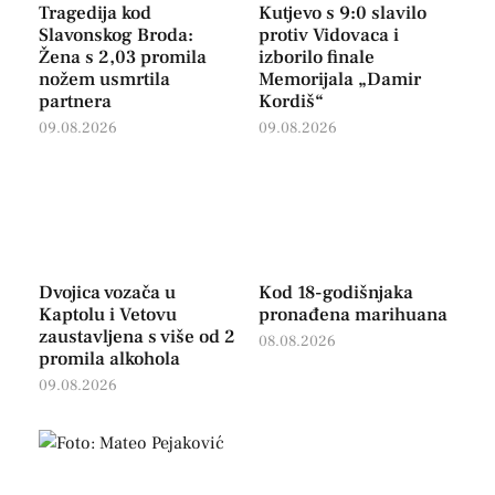
Tragedija kod
Kutjevo s 9:0 slavilo
Slavonskog Broda:
protiv Vidovaca i
Žena s 2,03 promila
izborilo finale
nožem usmrtila
Memorijala „Damir
partnera
Kordiš“
09.08.2026
09.08.2026
Dvojica vozača u
Kod 18-godišnjaka
Kaptolu i Vetovu
pronađena marihuana
zaustavljena s više od 2
08.08.2026
promila alkohola
09.08.2026