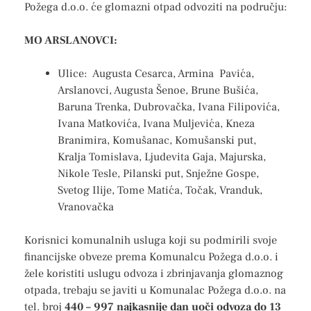
Požega d.o.o. će glomazni otpad odvoziti na području:
MO ARSLANOVCI:
Ulice: Augusta Cesarca, Armina Pavića,
Arslanovci, Augusta Šenoe, Brune Bušića,
Baruna Trenka, Dubrovačka, Ivana Filipovića,
Ivana Matkovića, Ivana Muljevića, Kneza
Branimira, Komušanac, Komušanski put,
Kralja Tomislava, Ljudevita Gaja, Majurska,
Nikole Tesle, Pilanski put, Snježne Gospe,
Svetog Ilije, Tome Matića, Točak, Vranduk,
Vranovačka
Korisnici komunalnih usluga koji su podmirili svoje
financijske obveze prema Komunalcu Požega d.o.o. i
žele koristiti uslugu odvoza i zbrinjavanja glomaznog
otpada, trebaju se javiti u Komunalac Požega d.o.o. na
tel. broj
440 – 997 najkasnije dan uoči odvoza do 13