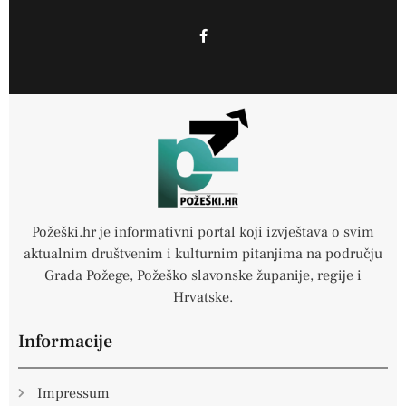
F
a
c
e
b
o
o
k
-
f
Požeški.hr je informativni portal koji izvještava o svim
aktualnim društvenim i kulturnim pitanjima na području
Grada Požege, Požeško slavonske županije, regije i
Hrvatske.
Informacije
Impressum