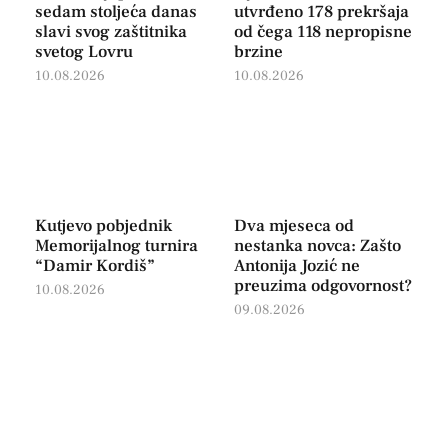
sedam stoljeća danas
utvrđeno 178 prekršaja
slavi svog zaštitnika
od čega 118 nepropisne
svetog Lovru
brzine
10.08.2026
10.08.2026
Kutjevo pobjednik
Dva mjeseca od
Memorijalnog turnira
nestanka novca: Zašto
“Damir Kordiš”
Antonija Jozić ne
preuzima odgovornost?
10.08.2026
09.08.2026