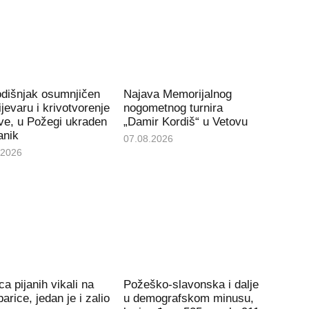
odišnjak osumnjičen
Najava Memorijalnog
ijevaru i krivotvorenje
nogometnog turnira
ve, u Požegi ukraden
„Damir Kordiš“ u Vetovu
anik
07.08.2026
.2026
ca pijanih vikali na
Požeško-slavonska i dalje
arice, jedan je i zalio
u demografskom minusu,