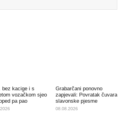
, bez kacige i s
Grabarčani ponovno
etom vozačkom sjeo
zapjevali: Povratak čuvara
oped pa pao
slavonske pjesme
.2026
08.08.2026