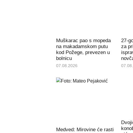
Muškarac pao s mopeda
27-g
na makadamskom putu
za pr
kod Požege, prevezen u
ispra
bolnicu
novč
07.08.2026
07.08
Dvoji
konob
Medved: Mirovine će rasti