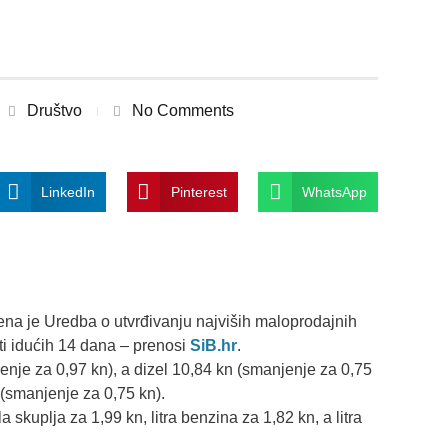
Društvo
No Comments
LinkedIn
Pinterest
WhatsApp
ena je Uredba o utvrđivanju najviših maloprodajnih
iti idućih 14 dana – prenosi
SiB.hr
.
jenje za 0,97 kn), a dizel 10,84 kn (smanjenje za 0,75
n (smanjenje za 0,75 kn).
la skuplja za 1,99 kn, litra benzina za 1,82 kn, a litra