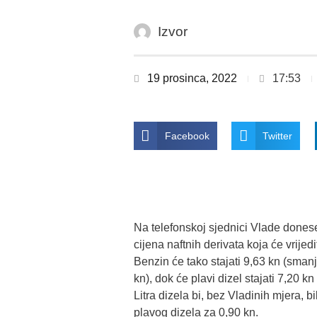
Izvor
19 prosinca, 2022
17:53
Facebook
Twitter
Na telefonskoj sjednici Vlade dones
cijena naftnih derivata koja će vrijed
Benzin će tako stajati 9,63 kn (sman
kn), dok će plavi dizel stajati 7,20 k
Litra dizela bi, bez Vladinih mjera, bi
plavog dizela za 0,90 kn.