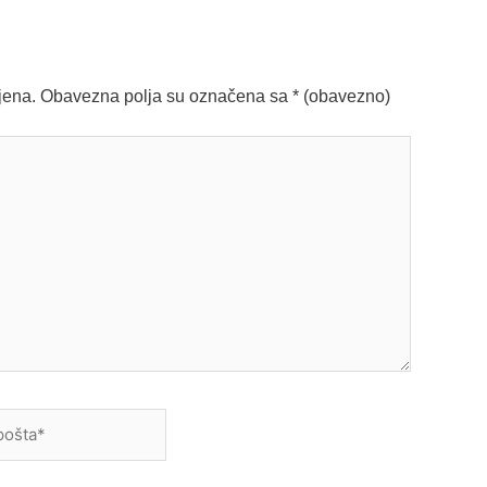
jena.
Obavezna polja su označena sa
* (obavezno)
a*