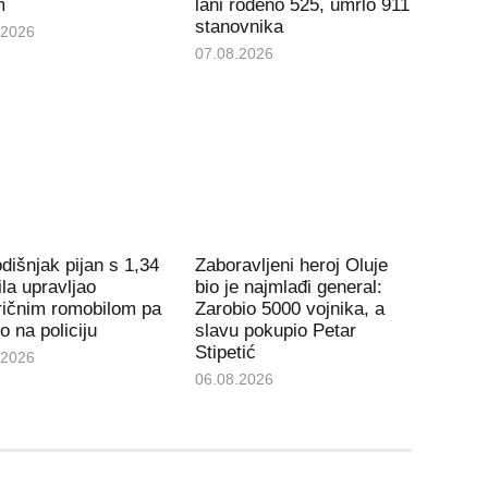
m
lani rođeno 525, umrlo 911
stanovnika
.2026
07.08.2026
dišnjak pijan s 1,34
Zaboravljeni heroj Oluje
la upravljao
bio je najmlađi general:
ričnim romobilom pa
Zarobio 5000 vojnika, a
io na policiju
slavu pokupio Petar
Stipetić
.2026
06.08.2026