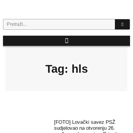
Skip
to
content
Search
Tag: hls
[FOTO] Lovački savez PSŽ
sudjelovao na otvorenju 26.