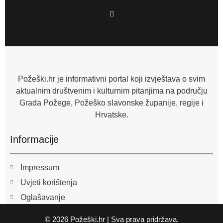
F
a
c
e
b
o
o
k
-
f
Požeški.hr je informativni portal koji izvještava o svim
aktualnim društvenim i kulturnim pitanjima na području
Grada Požege, Požeško slavonske županije, regije i
Hrvatske.
Informacije
Impressum
Uvjeti korištenja
Oglašavanje
© 2026 Požeški.hr | Sva prava pridržava.