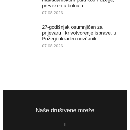
prevezen u bolnicu
07.08.2026
27-godišnjak osumnjičen za
prijevaru i krivotvorenje isprave, u
Požegi ukraden novčanik
07.08.2026
Naše društvene mreže
F
a