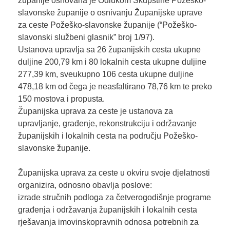
županije osnovana je Odlukom Skupštine Požeško-
slavonske županije o osnivanju Županijske uprave
za ceste Požeško-slavonske županije (“Požeško-
slavonski službeni glasnik” broj 1/97).
Ustanova upravlja sa 26 županijskih cesta ukupne
duljine 200,79 km i 80 lokalnih cesta ukupne duljine
277,39 km, sveukupno 106 cesta ukupne duljine
478,18 km od čega je neasfaltirano 78,76 km te preko
150 mostova i propusta.
Županijska uprava za ceste je ustanova za
upravljanje, građenje, rekonstrukciju i održavanje
županijskih i lokalnih cesta na području Požeško-
slavonske županije.
Županijska uprava za ceste u okviru svoje djelatnosti
organizira, odnosno obavlja poslove:
izrade stručnih podloga za četverogodišnje programe
građenja i održavanja županijskih i lokalnih cesta
rješavanja imovinskopravnih odnosa potrebnih za