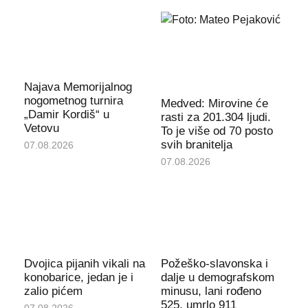
Najava Memorijalnog
nogometnog turnira
Medved: Mirovine će
„Damir Kordiš“ u
rasti za 201.304 ljudi.
Vetovu
To je više od 70 posto
svih branitelja
07.08.2026
07.08.2026
Dvojica pijanih vikali na
Požeško-slavonska i
konobarice, jedan je i
dalje u demografskom
zalio pićem
minusu, lani rođeno
525, umrlo 911