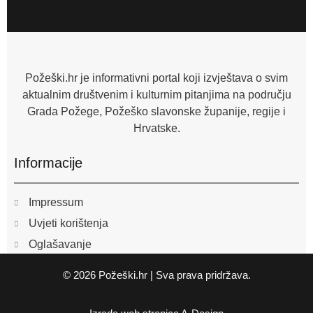
c
e
b
o
o
k
-
f
Požeški.hr je informativni portal koji izvještava o svim
aktualnim društvenim i kulturnim pitanjima na području
Grada Požege, Požeško slavonske županije, regije i
Hrvatske.
Informacije
Impressum
Uvjeti korištenja
Oglašavanje
© 2026 Požeški.hr | Sva prava pridržava.