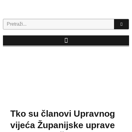
Skip
to
content
Search
Tko su članovi Upravnog
vijeća Županijske uprave