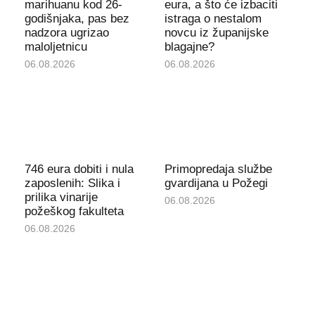
marihuanu kod 26-
eura, a što će izbaciti
godišnjaka, pas bez
istraga o nestalom
nadzora ugrizao
novcu iz županijske
maloljetnicu
blagajne?
06.08.2026
06.08.2026
746 eura dobiti i nula
Primopredaja službe
zaposlenih: Slika i
gvardijana u Požegi
prilika vinarije
06.08.2026
požeškog fakulteta
06.08.2026