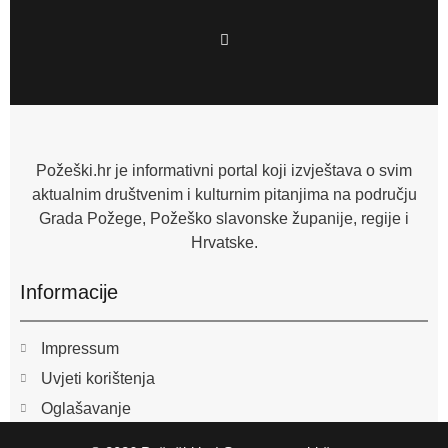
F
a
c
e
b
o
o
k
-
f
Požeški.hr je informativni portal koji izvještava o svim
aktualnim društvenim i kulturnim pitanjima na području
Grada Požege, Požeško slavonske županije, regije i
Hrvatske.
Informacije
Impressum
Uvjeti korištenja
Oglašavanje