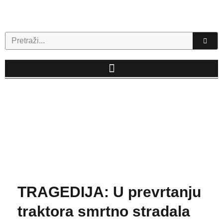
Skip
to
content
Search
TRAGEDIJA: U prevrtanju
traktora smrtno stradala