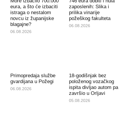
More izbacilo 700.000
746 eura dobiti i nula
eura, a što će izbaciti
zaposlenih: Slika i
istraga o nestalom
prilika vinarije
novcu iz županijske
požeškog fakulteta
blagajne?
06.08.2026
06.08.2026
Primopredaja službe
18-godišnjak bez
gvardijana u Požegi
položenog vozačkog
ispita divljao autom pa
06.08.2026
završio u Orljavi
05.08.2026