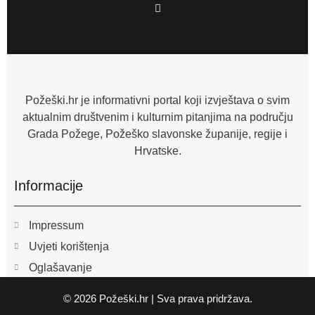
F
a
c
e
b
o
o
k
-
f
Požeški.hr je informativni portal koji izvještava o svim
aktualnim društvenim i kulturnim pitanjima na području
Grada Požege, Požeško slavonske županije, regije i
Hrvatske.
Informacije
Impressum
Uvjeti korištenja
Oglašavanje
© 2026 Požeški.hr | Sva prava pridržava.