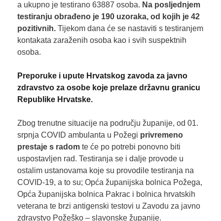
a ukupno je testirano 63887 osoba.
Na posljednjem
testiranju obrađeno je 190
uzoraka, od kojih je 42
pozitivnih.
Tijekom dana će se nastaviti s testiranjem
kontakata zaraženih osoba kao i svih suspektnih
osoba.
Preporuke i upute Hrvatskog zavoda za javno
zdravstvo za osobe koje prelaze državnu granicu
Republike Hrvatske.
Zbog trenutne situacije na području županije, od 01.
srpnja COVID ambulanta u Požegi
privremeno
prestaje s radom
te će po potrebi ponovno biti
uspostavljen rad. Testiranja se i dalje provode u
ostalim ustanovama koje su provodile testiranja na
COVID-19, a to su; Opća županijska bolnica Požega,
Opća županijska bolnica Pakrac i bolnica hrvatskih
veterana te brzi antigenski testovi u Zavodu za javno
zdravstvo Požeško – slavonske županije.