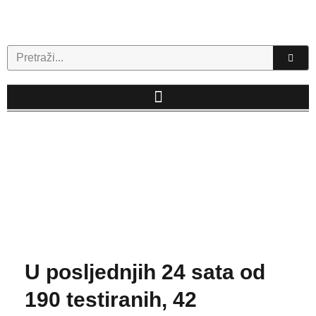
Skip
to
content
Search
U posljednjih 24 sata od
190 testiranih, 42