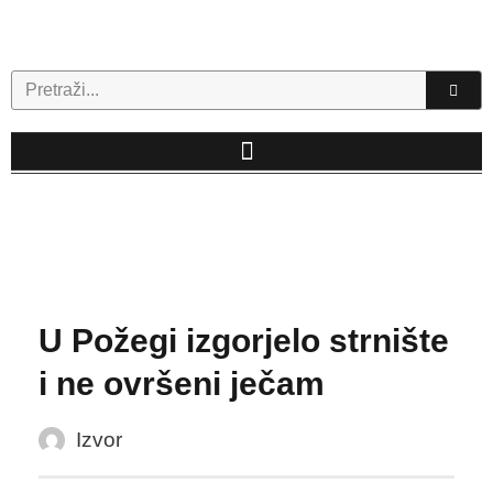
Skip
to
content
Search
U Požegi izgorjelo strnište
i ne ovršeni ječam
Izvor