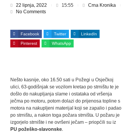
22 lipnja, 2022
15:55
Crna Kronika
No Comments
Facebook
Twitter
LinkedIn
Pinterest
WhatsApp
Nešto kasnije, oko 16.50 sati u Požegi u Osječkoj
ulici, 63-godišnjak se vozilom kretao po strništu te je
došlo do nakupljanja slame i ostataka od vršenja
ječma po motoru, potom dolazi do prijenosa topline s
motora na nakupljeni materijal koji se zapalio i padao
po strništu, a nakon toga požara strništa. U požaru je
izgorjelo strnište i ne ovršeni ječam – priopćili su iz
PU požeško-slavonske
.