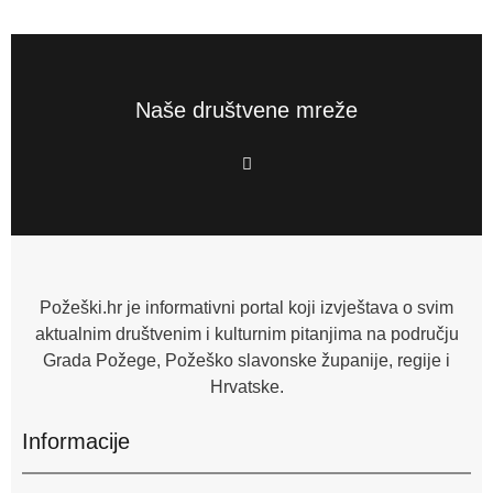
Naše društvene mreže
F
a
c
e
b
o
o
k
-
f
Požeški.hr je informativni portal koji izvještava o svim
aktualnim društvenim i kulturnim pitanjima na području
Grada Požege, Požeško slavonske županije, regije i
Hrvatske.
Informacije