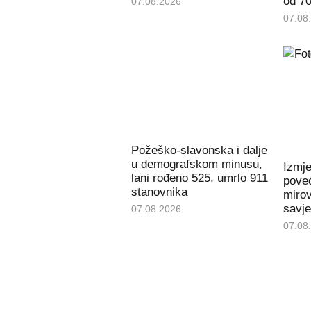
od 70
07.08.2026
07.08
Požeško-slavonska i dalje
u demografskom minusu,
Izmj
lani rođeno 525, umrlo 911
poveć
stanovnika
miro
savje
07.08.2026
07.08