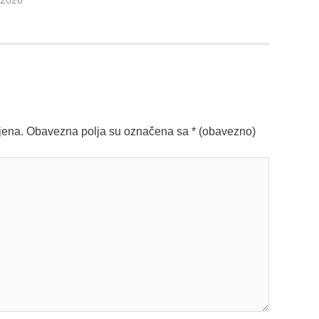
.2026
jena.
Obavezna polja su označena sa
* (obavezno)