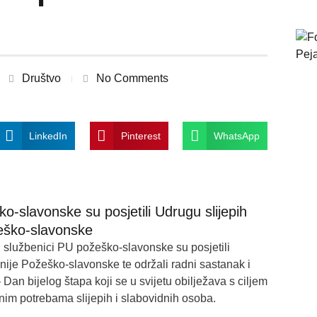
Društvo
No Comments
LinkedIn
Pinterest
WhatsApp
ko-slavonske su posjetili Udrugu slijepih
žeško-slavonske
ki službenici PU požeško-slavonske su posjetili
nije Požeško-slavonske te održali radni sastanak i
 Dan bijelog štapa koji se u svijetu obilježava s ciljem
čnim potrebama slijepih i slabovidnih osoba.