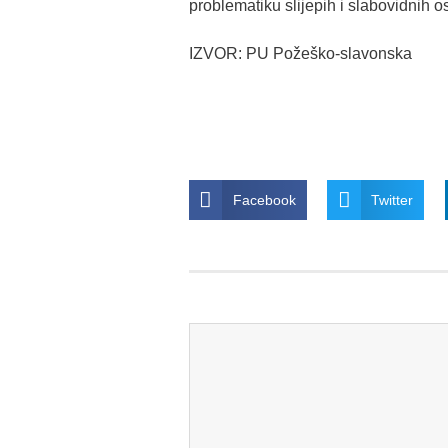
problematiku slijepih i slabovidnih o
IZVOR: PU Požeško-slavonska
Facebook
Twitter