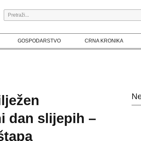
Search
GOSPODARSTVO
CRNA KRONIKA
Ne
lježen
 dan slijepih –
štapa