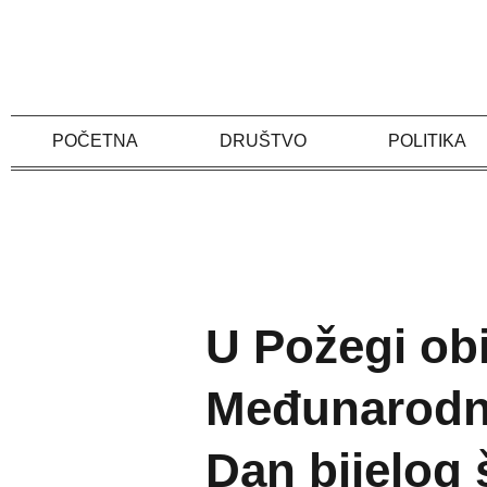
Skip
to
content
POČETNA
DRUŠTVO
POLITIKA
U Požegi obi
Međunarodni
Dan bijelog 