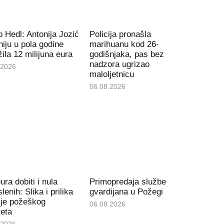
 Hedl: Antonija Jozić
Policija pronašla
iju u pola godine
marihuanu kod 26-
ila 12 milijuna eura
godišnjaka, pas bez
nadzora ugrizao
.2026
maloljetnicu
06.08.2026
ura dobiti i nula
Primopredaja službe
lenih: Slika i prilika
gvardijana u Požegi
ije požeškog
06.08.2026
teta