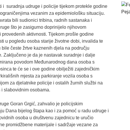
i i suradnja udruge i policije tijekom protekle godine
ograničenjima vezanim za epidemiološku situaciju.
rata bili sudionici tribina, radnih sastanaka i
druge što je zasigurno doprinijelo njihovom
eti provedenih aktivnosti. Tijekom prošle godine
ti u pogledu osoba starije životne dobi, invalida te
u bile česte žrtve kaznenih djela na području
 Zaključeno je da je nastavak suradnje i dalje
 planirana povodom Međunarodnog dana osoba s
osinca te će se i ove godine obilježiti zajedničkim
irališnih mjesta za parkiranje vozila osoba s
jom za djelatnike policije i ostalih žurnih službi na
im i slabovidnim osobama.
uge Goran Grgić, zahvalio je policijskim
nju Dana bijelog štapa kao i za pomoć u radu udruge i
bovidnih osoba u društvenu zajednicu te uručio
odne promidžbene materijale i sadržaje vezane za