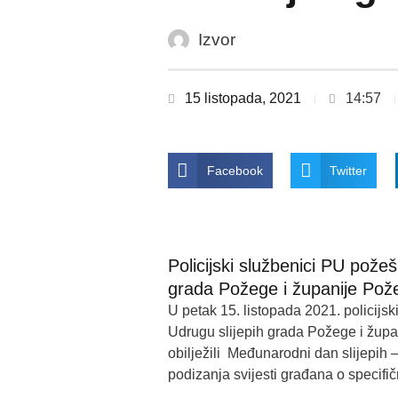
Izvor
15 listopada, 2021
14:57
Facebook
Twitter
Policijski službenici PU požeš
grada Požege i županije Po
U petak 15. listopada 2021. policijs
Udrugu slijepih grada Požege i župa
obilježili Međunarodni dan slijepih –
podizanja svijesti građana o specifi