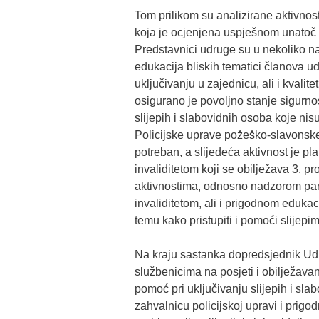
Tom prilikom su analizirane aktivnost
koja je ocjenjena uspješnom unatoč 
Predstavnici udruge su u nekoliko nav
edukacija bliskih tematici članova u
uključivanju u zajednicu, ali i kvalit
osigurano je povoljno stanje sigurnos
slijepih i slabovidnih osoba koje nis
Policijske uprave požeško-slavonske.
potreban, a slijedeća aktivnost je
invaliditetom koji se obilježava 3. pr
aktivnostima, odnosno nadzorom park
invaliditetom, ali i prigodnom edukaci
temu kako pristupiti i pomoći slijep
Na kraju sastanka dopredsjednik Udr
službenicima na posjeti i obilježava
pomoć pri uključivanju slijepih i sla
zahvalnicu policijskoj upravi i prig