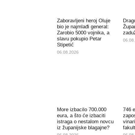
Zaboravljeni heroj Oluje
Drago
bio je najmlađi general:
Župan
Zarobio 5000 vojnika, a
zaduž
slavu pokupio Petar
06.08
Stipetić
06.08.2026
More izbacilo 700.000
746 e
eura, a što će izbaciti
zapos
istraga o nestalom novcu
vinar
iz županijske blagajne?
fakul