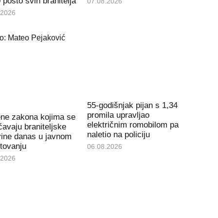
 posto svih branitelja
07.08.2026
.2026
55-godišnjak pijan s 1,34
promila upravljao
ene zakona kojima se
električnim romobilom pa
avaju braniteljske
naletio na policiju
vine danas u javnom
tovanju
06.08.2026
.2026