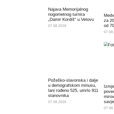
Najava Memorijalnog
nogometnog turnira
Medve
„Damir Kordiš“ u Vetovu
za 20
od 70
07.08.2026
07.08
Požeško-slavonska i dalje
u demografskom minusu,
Izmj
lani rođeno 525, umrlo 911
poveć
stanovnika
miro
savje
07.08.2026
07.08