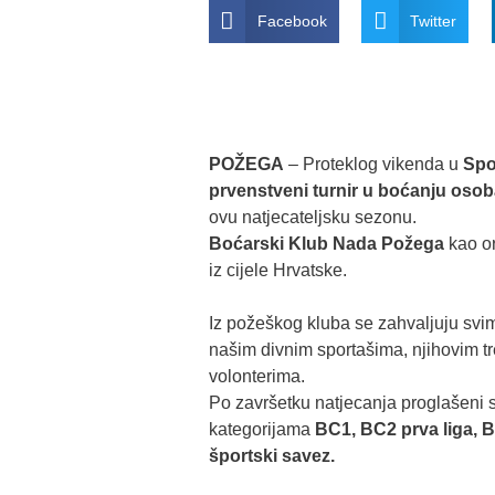
Facebook
Twitter
POŽEGA
– Proteklog vikenda u
Spor
prvenstveni turnir u boćanju osoba
ovu natjecateljsku sezonu.
Boćarski Klub Nada Požega
kao or
iz cijele Hrvatske.
Iz požeškog kluba se zahvaljuju sv
našim divnim sportašima, njihovim tr
volonterima.
Po završetku natjecanja proglašeni s
kategorijama
BC1, BC2 prva liga, B
športski savez.