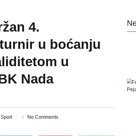
Ne
ržan 4.
turnir u boćanju
liditetom u
i BK Nada
Sport
No Comments