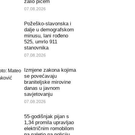
zalio pićem
07.08.2026
Požeško-slavonska i
dalje u demografskom
minusu, lani rođeno
525, umrlo 911
stanovnika
07.08.2026
Izmjene zakona kojima
se povećavaju
braniteljske mirovine
danas u javnom
savjetovanju
07.08.2026
55-godišnjak pijan s
1,34 promila upravljao
električnim romobilom
pa naletio na policiju