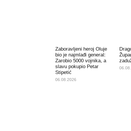
Zaboravljeni heroj Oluje
Drago
bio je najmlađi general:
Župan
Zarobio 5000 vojnika, a
zaduž
slavu pokupio Petar
06.08
Stipetić
06.08.2026