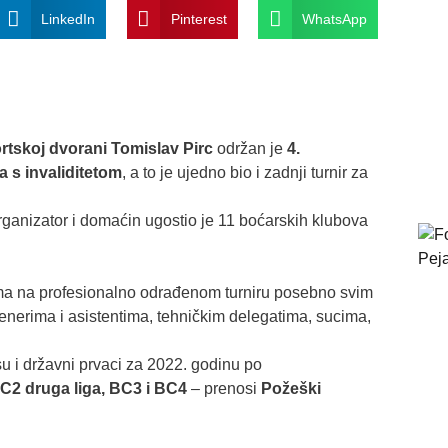
LinkedIn
Pinterest
WhatsApp
tskoj dvorani Tomislav Pirc
održan je
4.
 s invaliditetom
, a to je ujedno bio i zadnji turnir za
ganizator i domaćin ugostio je 11 boćarskih klubova
ima na profesionalno odrađenom turniru posebno svim
enerima i asistentima, tehničkim delegatima, sucima,
u i državni prvaci za 2022. godinu po
C2 druga liga, BC3 i BC4
– prenosi
Požeški