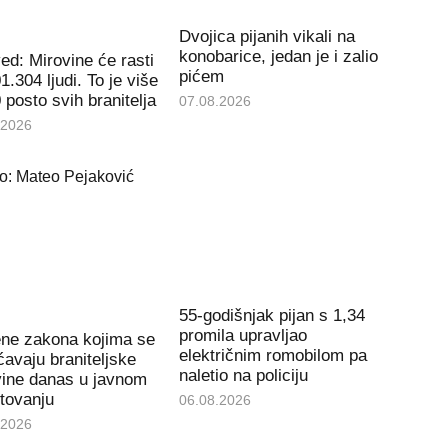
Dvojica pijanih vikali na
konobarice, jedan je i zalio
d: Mirovine će rasti
pićem
1.304 ljudi. To je više
 posto svih branitelja
07.08.2026
.2026
55-godišnjak pijan s 1,34
promila upravljao
ene zakona kojima se
električnim romobilom pa
avaju braniteljske
naletio na policiju
vine danas u javnom
tovanju
06.08.2026
.2026