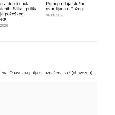
ura dobiti i nula
Primopredaja službe
lenih: Slika i prilika
gvardijana u Požegi
ije požeškog
06.08.2026
teta
.2026
jena.
Obavezna polja su označena sa
* (obavezno)