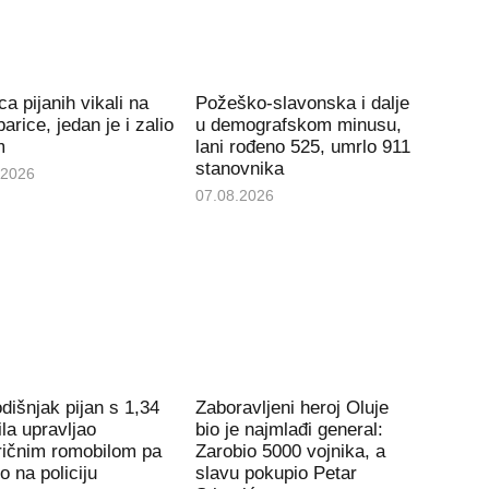
ca pijanih vikali na
Požeško-slavonska i dalje
arice, jedan je i zalio
u demografskom minusu,
m
lani rođeno 525, umrlo 911
stanovnika
.2026
07.08.2026
dišnjak pijan s 1,34
Zaboravljeni heroj Oluje
la upravljao
bio je najmlađi general:
ričnim romobilom pa
Zarobio 5000 vojnika, a
io na policiju
slavu pokupio Petar