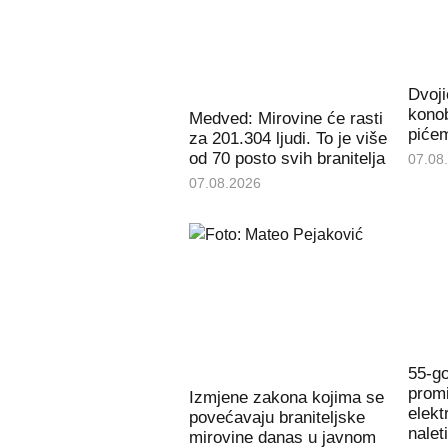
Dvoji
konob
Medved: Mirovine će rasti
piće
za 201.304 ljudi. To je više
od 70 posto svih branitelja
07.08
07.08.2026
55-go
promi
Izmjene zakona kojima se
elekt
povećavaju braniteljske
nalet
mirovine danas u javnom