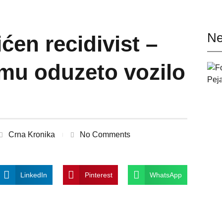
Ne
ćen recidivist –
mu oduzeto vozilo
Crna Kronika
No Comments
LinkedIn
Pinterest
WhatsApp