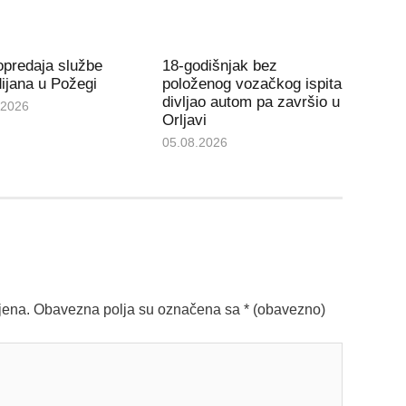
opredaja službe
18-godišnjak bez
ijana u Požegi
položenog vozačkog ispita
divljao autom pa završio u
.2026
Orljavi
05.08.2026
jena.
Obavezna polja su označena sa
* (obavezno)