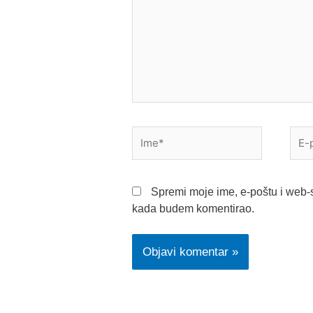
Ime*
E-
pošt
Spremi moje ime, e-poštu i web-s
kada budem komentirao.