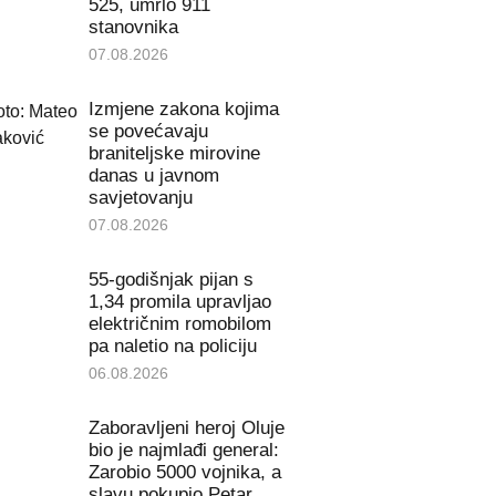
525, umrlo 911
stanovnika
07.08.2026
Izmjene zakona kojima
se povećavaju
braniteljske mirovine
danas u javnom
savjetovanju
07.08.2026
55-godišnjak pijan s
1,34 promila upravljao
električnim romobilom
pa naletio na policiju
06.08.2026
Zaboravljeni heroj Oluje
bio je najmlađi general:
Zarobio 5000 vojnika, a
slavu pokupio Petar