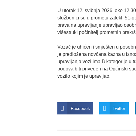
U utorak 12. svibnja 2026. oko 12.30 
službenici su u prometu zatekli 51-g
prava na upravljanje upravljao osob
višestruki počinitelj prometnih prekrš
Vozač je uhićen i smješten u posebnu 
je predložena novčana kazna u iznos
upravljanja vozilima B kategorije u t
bodova biti priveden na Općinski su
vozilo kojim je upravljao.
Facebook
Twitter