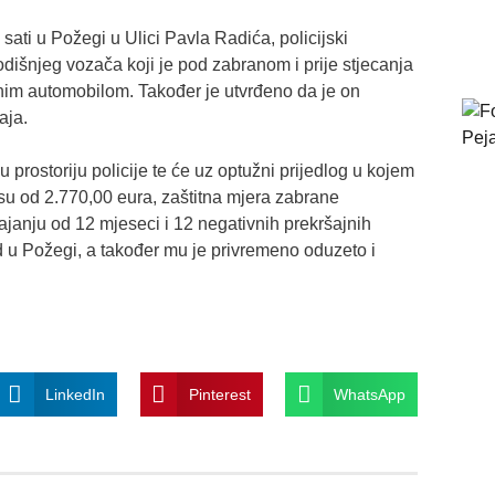
sati u Požegi u Ulici Pavla Radića, policijski
odišnjeg vozača koji je pod zabranom i prije stjecanja
nim automobilom. Također je utvrđeno da je on
aja.
prostoriju policije te će uz optužni prijedlog u kojem
u od 2.770,00 eura, zaštitna mjera zabrane
rajanju od 12 mjeseci i 12 negativnih prekršajnih
d u Požegi, a također mu je privremeno oduzeto i
LinkedIn
Pinterest
WhatsApp