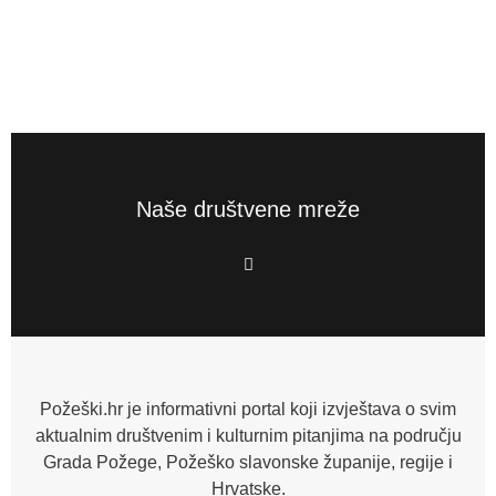
Naše društvene mreže
F
a
c
e
b
o
o
k
-
f
Požeški.hr je informativni portal koji izvještava o svim
aktualnim društvenim i kulturnim pitanjima na području
Grada Požege, Požeško slavonske županije, regije i
Hrvatske.