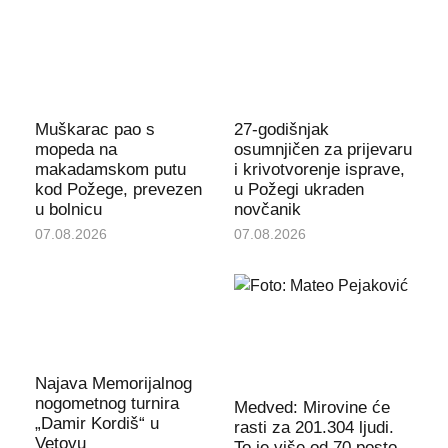
Muškarac pao s
27-godišnjak
mopeda na
osumnjičen za prijevaru
makadamskom putu
i krivotvorenje isprave,
kod Požege, prevezen
u Požegi ukraden
u bolnicu
novčanik
07.08.2026
07.08.2026
Najava Memorijalnog
nogometnog turnira
Medved: Mirovine će
„Damir Kordiš“ u
rasti za 201.304 ljudi.
Vetovu
To je više od 70 posto