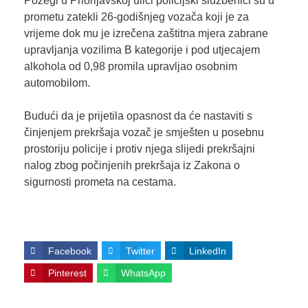
Požegi u Priorljavskoj ulici policijski službenici su u
prometu zatekli 26-godišnjeg vozača koji je za
vrijeme dok mu je izrečena zaštitna mjera zabrane
upravljanja vozilima B kategorije i pod utjecajem
alkohola od 0,98 promila upravljao osobnim
automobilom.
Budući da je prijetila opasnost da će nastaviti s
činjenjem prekršaja vozač je smješten u posebnu
prostoriju policije i protiv njega slijedi prekršajni
nalog zbog počinjenih prekršaja iz Zakona o
sigurnosti prometa na cestama.
Facebook
Twitter
LinkedIn
Pinterest
WhatsApp