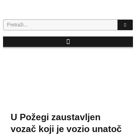
Skip
to
content
Search
U Požegi zaustavljen
vozač koji je vozio unatoč