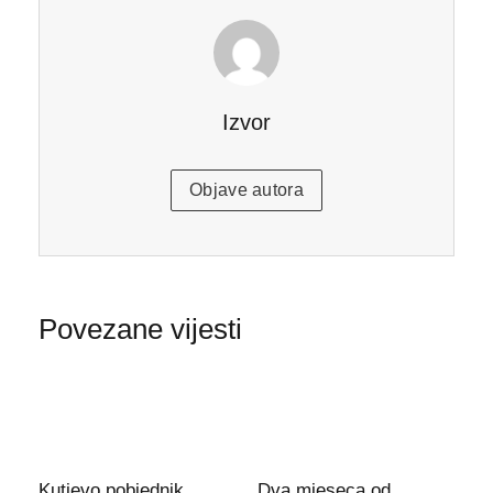
Izvor
Objave autora
Povezane vijesti
Kutjevo pobjednik
Dva mjeseca od