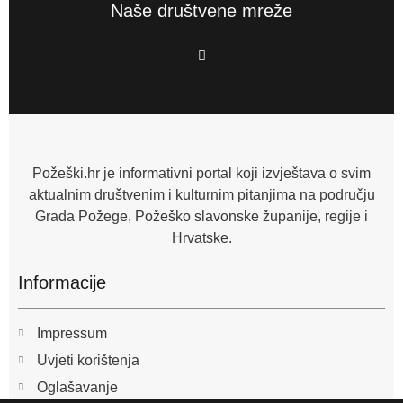
Naše društvene mreže
F
a
c
e
b
o
o
k
-
f
Požeški.hr je informativni portal koji izvještava o svim
aktualnim društvenim i kulturnim pitanjima na području
Grada Požege, Požeško slavonske županije, regije i
Hrvatske.
Informacije
Impressum
Uvjeti korištenja
Oglašavanje