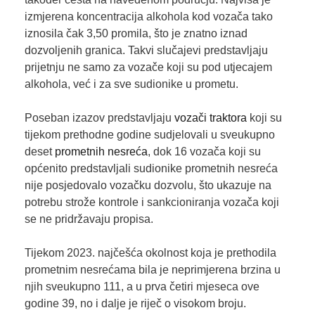
izmjerena koncentracija alkohola kod vozača tako
iznosila čak 3,50 promila, što je znatno iznad
dozvoljenih granica. Takvi slučajevi predstavljaju
prijetnju ne samo za vozače koji su pod utjecajem
alkohola, već i za sve sudionike u prometu.
Poseban izazov predstavljaju
vozači traktora
koji su
tijekom prethodne godine sudjelovali u sveukupno
deset
prometnih nesreća
, dok 16 vozača koji su
općenito predstavljali sudionike prometnih nesreća
nije posjedovalo vozačku dozvolu, što ukazuje na
potrebu strože kontrole i sankcioniranja vozača koji
se ne pridržavaju propisa.
Tijekom 2023. najčešća okolnost koja je prethodila
prometnim nesrećama bila je neprimjerena brzina u
njih sveukupno 111, a u prva četiri mjeseca ove
godine 39, no i dalje je riječ o visokom broju.