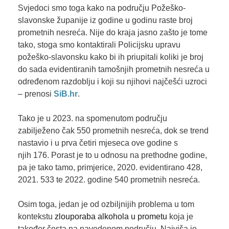
Svjedoci smo toga kako na području Požeško-
slavonske županije iz godine u godinu raste broj
prometnih nesreća. Nije do kraja jasno zašto je tome
tako, stoga smo kontaktirali Policijsku upravu
požeško-slavonsku kako bi ih priupitali koliki je broj
do sada evidentiranih tamošnjih prometnih nesreća u
određenom razdoblju i koji su njihovi najčešći uzroci
– prenosi
SiB.hr
.
Tako je u 2023. na spomenutom području
zabilježeno čak 550 prometnih nesreća, dok se trend
nastavio i u prva četiri mjeseca ove godine s
njih 176. Porast je to u odnosu na prethodne godine,
pa je tako tamo, primjerice, 2020. evidentirano 428,
2021. 533 te 2022. godine 540 prometnih nesreća.
Osim toga, jedan je od ozbiljnijih problema u tom
kontekstu
zlouporaba alkohola u prometu
koja je
također česta na navedenom području. Najviša je