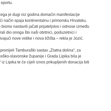
 sportu.
žega je dugi niz godina domaćin manifestacije
i način spaja kontinentalnu i primorsku Hrvatsku.
bismo nastavili jačati prijateljstvo i odnose između
li dio onoga što naši obrtnici, poduzetnici i
vajući nove vidike i nova tržišta – rekla je Jozić.
ronijeli Tamburaški sastav „Zlatna dolina“, za
ško-slavonske županije i Grada Lipika bila je
 Lipika te će cijeli iznos prikupljenih donacija biti