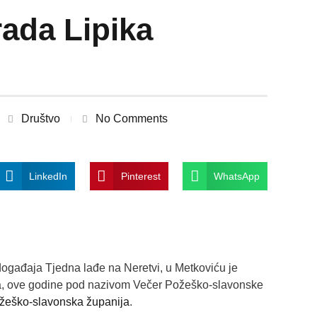
rada Lipika
Društvo
No Comments
LinkedIn
Pinterest
WhatsApp
događaja Tjedna lađe na Neretvi, u Metkoviću je
cija, ove godine pod nazivom Večer Požeško-slavonske
žeško-slavonska županija
.