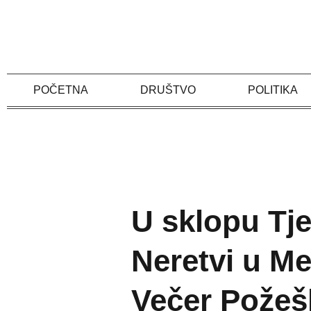
Skip
to
content
POČETNA
DRUŠTVO
POLITIKA
U sklopu Tj
Neretvi u M
Večer Požeš