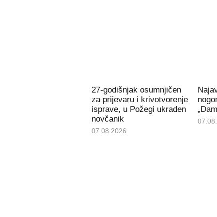
27-godišnjak osumnjičen
Naja
za prijevaru i krivotvorenje
nogom
isprave, u Požegi ukraden
„Dami
novčanik
07.08
07.08.2026