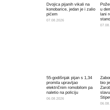
Dvojica pijanih vikali na
Požeš
konobarice, jedan je i zalio
u de
pićem
lani 
stan
07.08.2026
07.08
55-godišnjak pijan s 1,34
Zabor
promila upravljao
bio j
električnim romobilom pa
Zarob
naletio na policiju
slavu
Stipe
06.08.2026
06.08