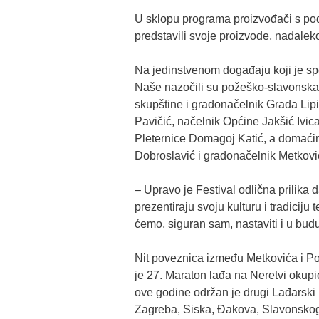
U sklopu programa proizvođači s pod
predstavili svoje proizvode, nadaleko
Na jedinstvenom događaju koji je sp
Naše nazočili su požeško-slavonska 
skupštine i gradonačelnik Grada Lip
Pavičić, načelnik Općine Jakšić Ivi
Pleternice Domagoj Katić, a domaćin
Dobroslavić i gradonačelnik Metkovi
– Upravo je Festival odlična prilika 
prezentiraju svoju kulturu i tradicij
ćemo, siguran sam, nastaviti i u budu
Nit poveznica između Metkovića i Po
je 27. Maraton lađa na Neretvi okup
ove godine održan je drugi Lađarski 
Zagreba, Siska, Đakova, Slavonskog