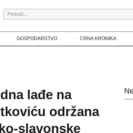
Search
GOSPODARSTVO
CRNA KRONIKA
Ne
edna lađe na
etkoviću održana
ko-slavonske