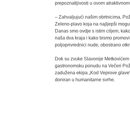
prepoznatljivosti u ovom atraktivnom
– Zahvaljujući našim obrtnicima, Po
Zeleno-plavo koja na najljepši moguć
Danas smo ovdje s istim ciljem, kako 
naša dva kraja i kako bismo promovira
poljoprivrednici nude, obostrano otkri
Dok su zvuke Slavonije Metkovićem p
gastronomsku ponudu na Večeri Pože
zadužena ekipa „Kod Veprove glave“ iz
doniran u humanitarne svrhe.