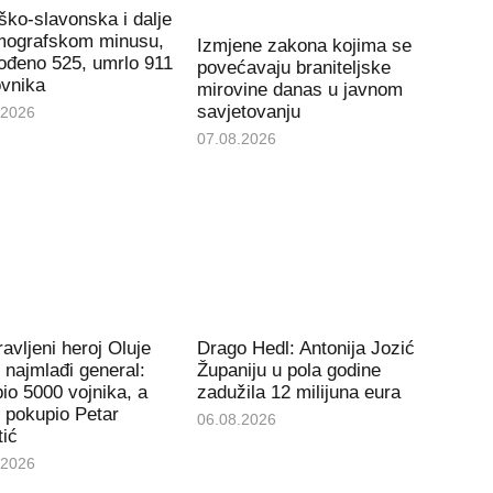
ko-slavonska i dalje
mografskom minusu,
Izmjene zakona kojima se
rođeno 525, umrlo 911
povećavaju braniteljske
ovnika
mirovine danas u javnom
savjetovanju
.2026
07.08.2026
avljeni heroj Oluje
Drago Hedl: Antonija Jozić
e najmlađi general:
Županiju u pola godine
io 5000 vojnika, a
zadužila 12 milijuna eura
 pokupio Petar
06.08.2026
tić
.2026