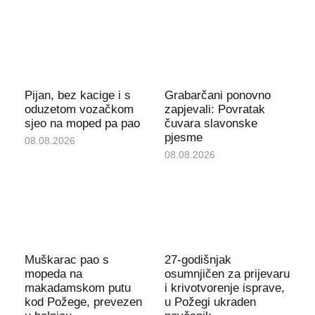
Pijan, bez kacige i s
Grabarčani ponovno
oduzetom vozačkom
zapjevali: Povratak
sjeo na moped pa pao
čuvara slavonske
pjesme
08.08.2026
08.08.2026
Muškarac pao s
27-godišnjak
mopeda na
osumnjičen za prijevaru
makadamskom putu
i krivotvorenje isprave,
kod Požege, prevezen
u Požegi ukraden