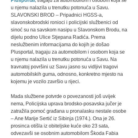
Plusportal
, tragaju za automobilom i osobom koja se
u njemu nalazila u trenutku potonuća u Savu.
SLAVONSKI BROD – Pripadnici HGSS-a,
slavonskobrodski ronioci i policijski službenici od
sinoć su na savskom nasipu u Slavonskom Brodu, na
dijelu podno Ulice Stjepana Radića. Prema
neslužbenim informacijama do kojih je došao
Plusportal, tragaju za automobilom i osobom koja se
u njemu nalazila u trenutku potonuća u Savu. Na
travnatoj površini uz Savu jasno su vidljivi tragovi
automobilskih guma, odnosno, konkretno mjesto na
kojemu je vozilo završio u rijeci.
Mada službene potvrde o povezanosti još uvijek
nema, Policijska uprava brodsko-posavska jučer je
zatražila pomoć građana u pronalasku nestale osobe
– Ane Marije Sertić iz Sibinja (1974.). Ona je 26.
prosinca otišla iz obiteljske kuće oko 23 sata,
odvezavši se osobnim automobilom Škoda Fabia