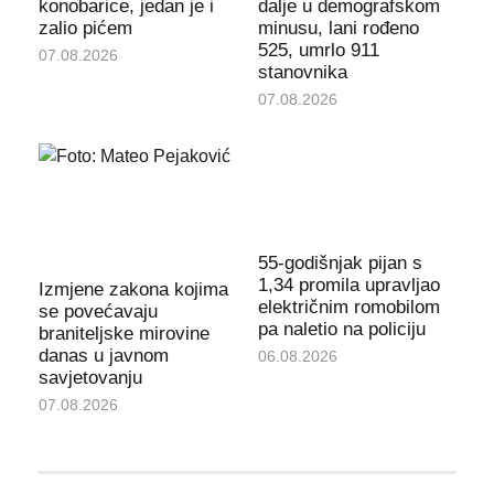
konobarice, jedan je i
dalje u demografskom
zalio pićem
minusu, lani rođeno
525, umrlo 911
07.08.2026
stanovnika
07.08.2026
55-godišnjak pijan s
1,34 promila upravljao
Izmjene zakona kojima
električnim romobilom
se povećavaju
pa naletio na policiju
braniteljske mirovine
danas u javnom
06.08.2026
savjetovanju
07.08.2026