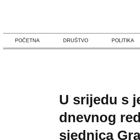
Skip
to
content
POČETNA
DRUŠTVO
POLITIKA
U srijedu s
dnevnog red
sjednica Gr