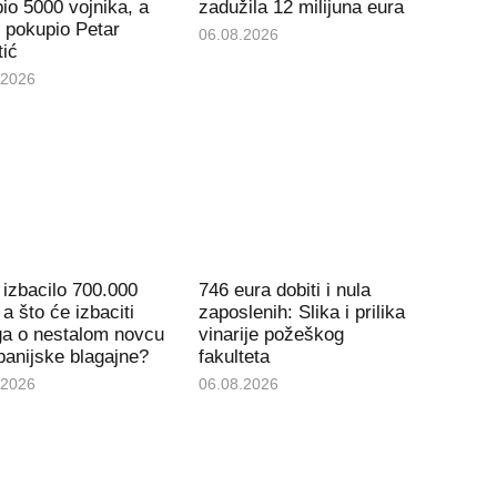
io 5000 vojnika, a
zadužila 12 milijuna eura
 pokupio Petar
06.08.2026
tić
.2026
izbacilo 700.000
746 eura dobiti i nula
 a što će izbaciti
zaposlenih: Slika i prilika
ga o nestalom novcu
vinarije požeškog
panijske blagajne?
fakulteta
.2026
06.08.2026