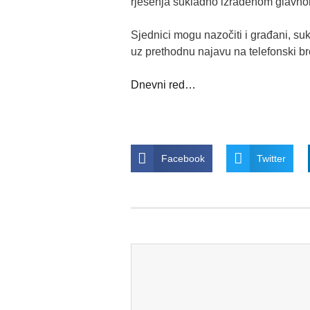
rješenja sukladno izrađenom glavno
Sjednici mogu nazočiti i građani, s
uz prethodnu najavu na telefonski br
Dnevni red…
Facebook
Twitter