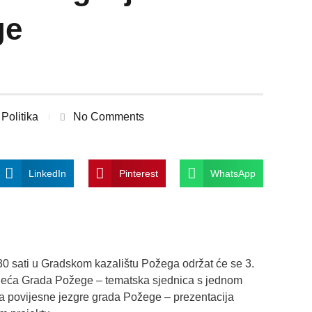
ge
Politika
No Comments
LinkedIn
Pinterest
WhatsApp
30 sati u Gradskom kazalištu Požega održat će se 3.
jeća Grada Požege – tematska sjednica s jednom
a povijesne jezgre grada Požege – prezentacija