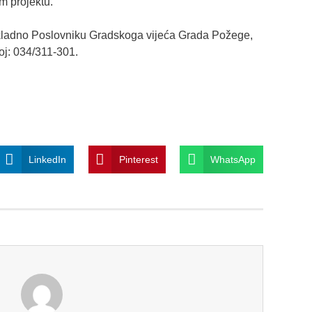
m projektu.
ukladno Poslovniku Gradskoga vijeća Grada Požege,
oj: 034/311-301.
LinkedIn
Pinterest
WhatsApp