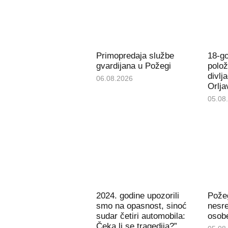
Primopredaja službe
18-go
gvardijana u Požegi
polož
divlj
06.08.2026
Orlja
05.08
2024. godine upozorili
Pože
smo na opasnost, sinoć
nesre
sudar četiri automobila:
osob
Čeka li se tragedija?”