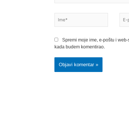
Ime*
E-
pošt
Spremi moje ime, e-poštu i web-s
kada budem komentirao.