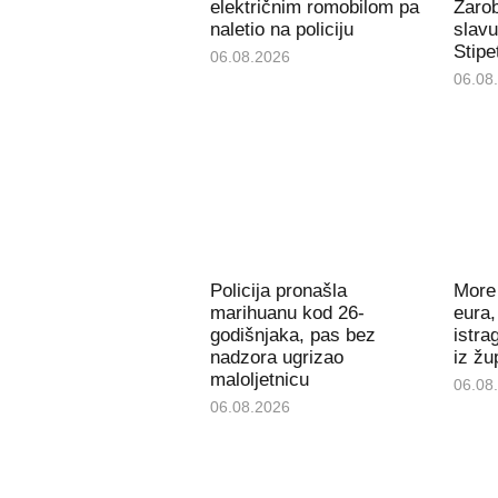
električnim romobilom pa
Zarob
naletio na policiju
slavu
Stipe
06.08.2026
06.08
Policija pronašla
More 
marihuanu kod 26-
eura,
godišnjaka, pas bez
istra
nadzora ugrizao
iz žu
maloljetnicu
06.08
06.08.2026