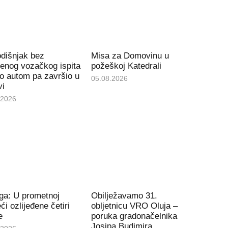
dišnjak bez
Misa za Domovinu u
enog vozačkog ispita
požeškoj Katedrali
ao autom pa završio u
05.08.2026
vi
.2026
ga: U prometnoj
Obilježavamo 31.
ći ozlijeđene četiri
obljetnicu VRO Oluja –
e
poruka gradonačelnika
Josipa Budimira