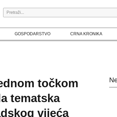
Search
GOSPODARSTVO
CRNA KRONIKA
Ne
 jednom točkom
a tematska
adskog vijeća