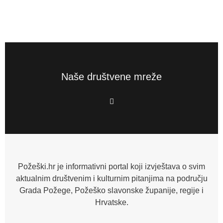
Naše društvene mreže
F
a
c
e
b
o
o
k
-
f
Požeški.hr je informativni portal koji izvještava o svim
aktualnim društvenim i kulturnim pitanjima na području
Grada Požege, Požeško slavonske županije, regije i
Hrvatske.