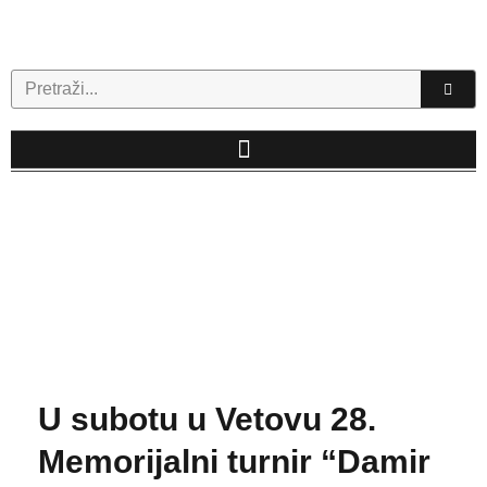
Skip
to
content
Search
U subotu u Vetovu 28.
Memorijalni turnir “Damir