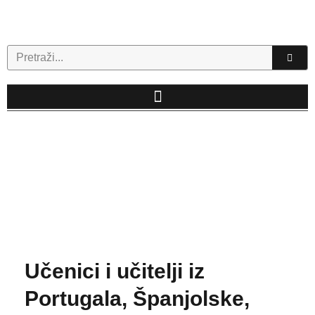
Skip
to
content
Search
Učenici i učitelji iz
Portugala, Španjolske,