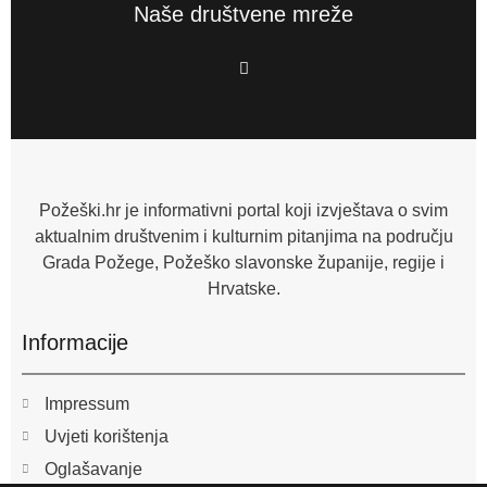
Naše društvene mreže
F
a
c
e
b
o
o
k
-
f
Požeški.hr je informativni portal koji izvještava o svim
aktualnim društvenim i kulturnim pitanjima na području
Grada Požege, Požeško slavonske županije, regije i
Hrvatske.
Informacije
Impressum
Uvjeti korištenja
Oglašavanje