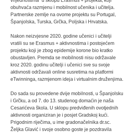
vrijednostima“ u sklopu Erasmus + projekta, koji
obuhvaća razmjenu i mobilnost učenika i učitelja.
Partnerske zemlje na ovome projektu su Portugal,
Španjolska, Turska, Grčka, Poljska i Hrvatska.
Nakon neizvjesne 2020. godine učenici i učitelji
vratili su se Erasmus + aktivnostima i postojećem
projektu koji je zbog epidemije korone bio kratko
obustavljen. Premda se mobilnosti nisu održavale
kroz 2020. godinu učitelji i učenici sve su svoje
aktivnosti održavali online susretima na platformi
eTwinninga, razmjenom ideja i virtualnim druženjima.
Do sada su provedene dvije mobilnosti, u Španjolsku
i Grčku, a od 7. do 13. studenog domaćin je naša
Cesarićeva škola. U sklopu predviđenih ovotjednih
aktivnosti organiziran je i posjet Gradskoj kući.
Prigodnim riječima, u ime gradonačelnika dr.sc.
Željka Glavić i svoje osobno goste je pozdravila