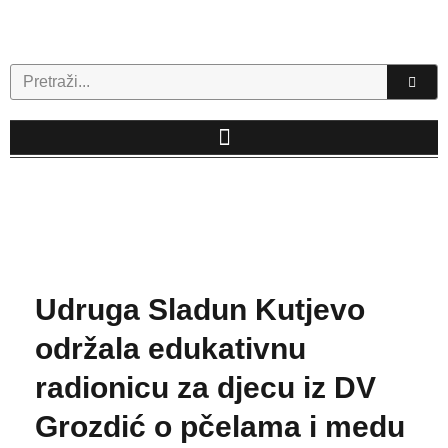
Skip
to
content
Search
Udruga Sladun Kutjevo
održala edukativnu
radionicu za djecu iz DV
Grozdić o pčelama i medu