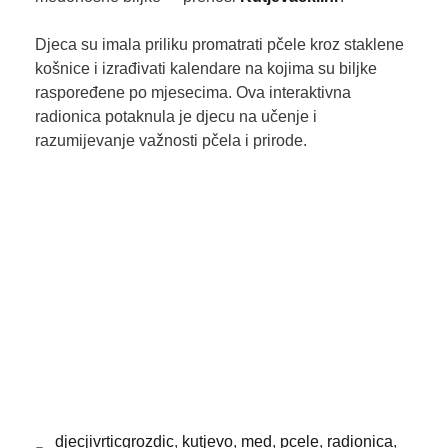
Djeca su imala priliku promatrati pčele kroz staklene
košnice i izrađivati kalendare na kojima su biljke
raspoređene po mjesecima. Ova interaktivna
radionica potaknula je djecu na učenje i
razumijevanje važnosti pčela i prirode.
djecjivrticgrozdic
,
kutjevo
,
med
,
pcele
,
radionica
,