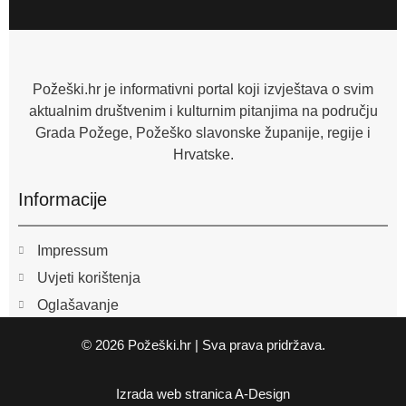
e
b
o
o
k
-
f
Požeški.hr je informativni portal koji izvještava o svim
aktualnim društvenim i kulturnim pitanjima na području
Grada Požege, Požeško slavonske županije, regije i
Hrvatske.
Informacije
Impressum
Uvjeti korištenja
Oglašavanje
© 2026 Požeški.hr | Sva prava pridržava.
Izrada web stranica
A-Design