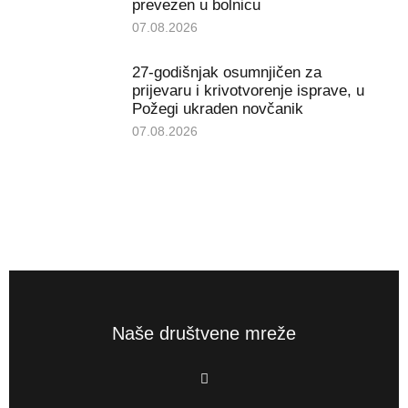
prevezen u bolnicu
07.08.2026
27-godišnjak osumnjičen za
prijevaru i krivotvorenje isprave, u
Požegi ukraden novčanik
07.08.2026
Naše društvene mreže
F
a
c