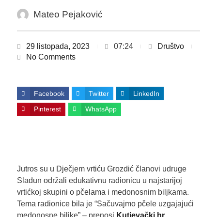
Mateo Pejaković
29 listopada, 2023
07:24
Društvo
No Comments
Facebook
Twitter
LinkedIn
Pinterest
WhatsApp
Jutros su u Dječjem vrtiću Grozdić članovi udruge
Sladun održali edukativnu radionicu u najstarijoj
vrtićkoj skupini o pčelama i medonosnim biljkama.
Tema radionice bila je “Sačuvajmo pčele uzgajajući
medonosne biljke” – prenosi
Kutjevački.hr
.