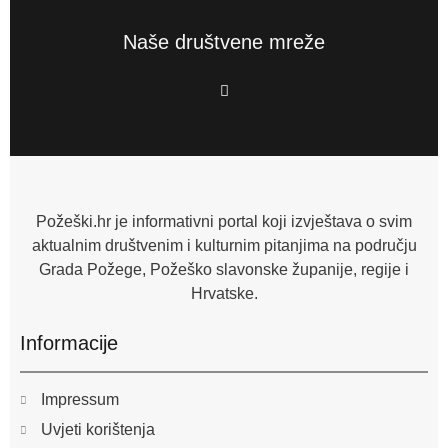
Naše društvene mreže
F
a
c
e
b
o
o
k
-
f
Požeški.hr je informativni portal koji izvještava o svim
aktualnim društvenim i kulturnim pitanjima na području
Grada Požege, Požeško slavonske županije, regije i
Hrvatske.
Informacije
Impressum
Uvjeti korištenja