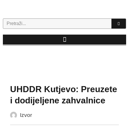
Skip
to
content
Search
UHDDR Kutjevo: Preuzete
i dodijeljene zahvalnice
Izvor