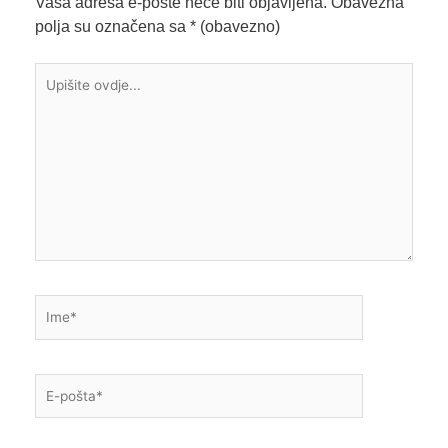
Vaša adresa e-pošte neće biti objavljena.
Obavezna
polja su označena sa
* (obavezno)
Upišite
ovdje...
Ime*
E-
pošta*