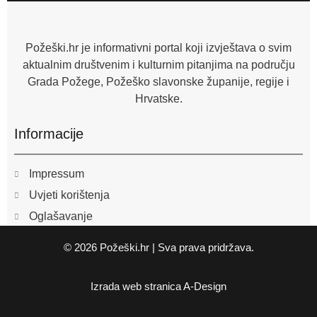
o
o
k
-
f
Požeški.hr je informativni portal koji izvještava o svim
aktualnim društvenim i kulturnim pitanjima na području
Grada Požege, Požeško slavonske županije, regije i
Hrvatske.
Informacije
Impressum
Uvjeti korištenja
Oglašavanje
© 2026 Požeški.hr | Sva prava pridržava.
Izrada web stranica
A-Design