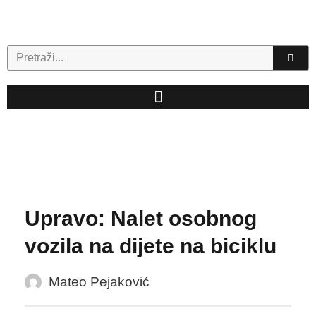
Skip
to
content
Search
Upravo: Nalet osobnog
vozila na dijete na biciklu
Mateo Pejaković