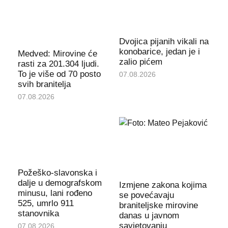
Dvojica pijanih vikali na
konobarice, jedan je i
Medved: Mirovine će
zalio pićem
rasti za 201.304 ljudi.
To je više od 70 posto
07.08.2026
svih branitelja
07.08.2026
Požeško-slavonska i
dalje u demografskom
Izmjene zakona kojima
minusu, lani rođeno
se povećavaju
525, umrlo 911
braniteljske mirovine
stanovnika
danas u javnom
savjetovanju
07.08.2026