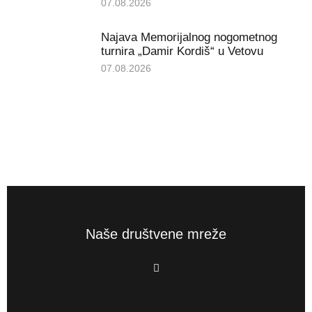
07.08.2026
Najava Memorijalnog nogometnog
turnira „Damir Kordiš“ u Vetovu
07.08.2026
Naše društvene mreže
F
a
c
e
b