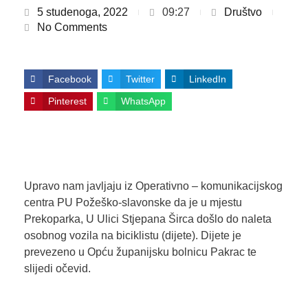
5 studenoga, 2022
09:27
Društvo
No Comments
Facebook
Twitter
LinkedIn
Pinterest
WhatsApp
Upravo nam javljaju iz Operativno – komunikacijskog
centra PU Požeško-slavonske da je u mjestu
Prekoparka, U Ulici Stjepana Širca došlo do naleta
osobnog vozila na biciklistu (dijete). Dijete je
prevezeno u Opću županijsku bolnicu Pakrac te
slijedi očevid.