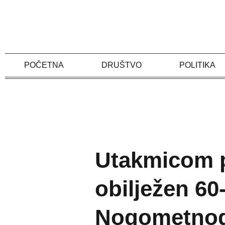
Skip
to
content
POČETNA
DRUŠTVO
POLITIKA
Utakmicom p
obilježen 60
Nogometnog