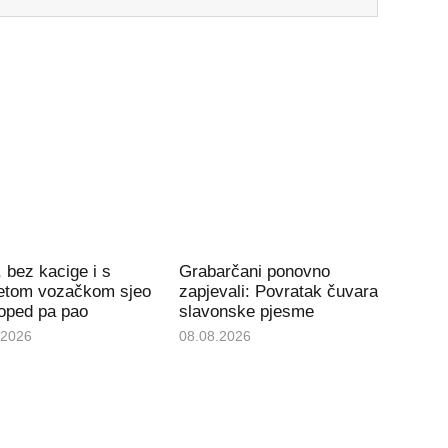
, bez kacige i s
Grabarčani ponovno
etom vozačkom sjeo
zapjevali: Povratak čuvara
oped pa pao
slavonske pjesme
.2026
08.08.2026