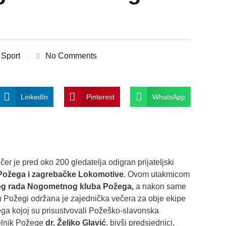
Sport
No Comments
LinkedIn
Pinterest
WhatsApp
čer je pred oko 200 gledatelja odigran prijateljski
ožega i zagrebačke Lokomotive
. Ovom utakmicom
og rada Nogometnog kluba Požega,
a nakon same
u Požegi održana je zajednička večera za obje ekipe
a kojoj su prisustvovali Požeško-slavonska
lnik Požege
dr. Željko Glavić
, bivši predsjednici,