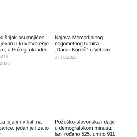
odišnjak osumnjičen
Najava Memorijalnog
ijevaru i krivotvorenje
nogometnog turnira
ve, u Požegi ukraden
„Damir Kordiš“ u Vetovu
anik
07.08.2026
.2026
ca pijanih vikali na
Požeško-slavonska i dalje
arice, jedan je i zalio
u demografskom minusu,
m
lani rođeno 525, umrlo 911