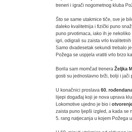
treneri i igrači nogometnog kluba P
Što se same utakmice tiče, sve je bil
daleko kvalitetnija i fizički puno sna
puno prvotimaca, iako ih je nekoliko i
igri, odigrali su zaista vrlo kvalitetn
Samo dvadesetak sekundi trebalo je
Požega se uspjela vratiti vrlo brzo k
Borila sam momčad trenera
Željka M
gosti su jednostavno brži, bolji i jači
U konačnici proslava
60. rođendan
lijepi događaj koji je nova uprava kl
Lokomotive ujedno je bio i
otvorenje
zaista puno ljepši izgled, a kada se na
5. rang natjecanja u kojem Požega u