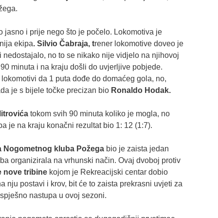
ožega.
o jasno i prije nego što je počelo. Lokomotiva je
žnija ekipa
. Silvio Čabraja, t
rener lokomotive doveo je
 nedostajalo, no to se nikako nije vidjelo na njihovoj
ih 90 minuta i na kraju došli do uvjerljive pobjede.
 lokomotivi da 1 puta dođe do domaćeg gola, no,
ada je s bijele točke precizan bio
Ronaldo Hodak.
itrovića
tokom svih 90 minuta koliko je mogla, no
 pa je na kraju konačni rezultat bio 1: 12 (1:7).
a Nogometnog kluba Požega
bio je zaista jedan
uba organizirala na vrhunski način. Ovaj dvoboj protiv
 nove tribine
kojom je Rekreacijski centar dobio
 nju postavi i krov, bit će to zaista prekrasni uvjeti za
spješno nastupa u ovoj sezoni.