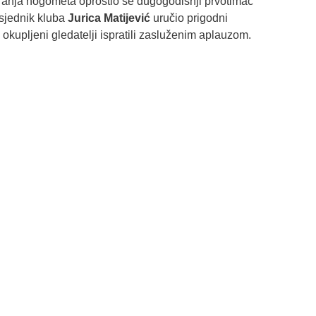
granja nogometa oprostio se dugogodišnji prvotimac
sjednik kluba
Jurica Matijević
uručio prigodni
okupljeni gledatelji ispratili zasluženim aplauzom.