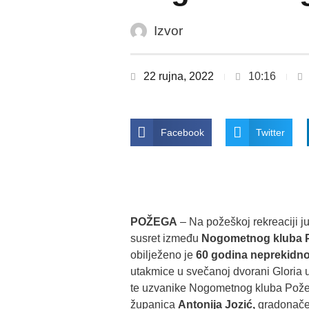
Izvor
22 rujna, 2022
10:16
Facebook
Twitter
POŽEGA
– Na požeškoj rekreaciji ju
susret između
Nogometnog kluba P
obilježeno je
60 godina neprekidn
utakmice u svečanoj dvorani Gloria 
te uzvanike Nogometnog kluba Požeg
županica
Antonija Jozić,
gradonače