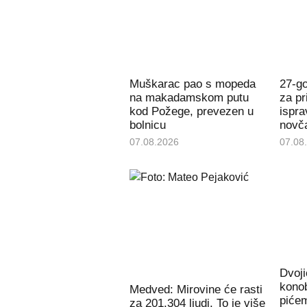
Muškarac pao s mopeda
27-g
na makadamskom putu
za pr
kod Požege, prevezen u
ispra
bolnicu
novč
07.08.2026
07.08
Dvoji
konob
Medved: Mirovine će rasti
piće
za 201.304 ljudi. To je više