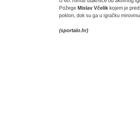
U 60. minuti utakmice od aktivnog i
Požege
Mislav Včelik
kojem je pred
poklon, dok su ga u igračku mirovinu 
(sportalo.hr)