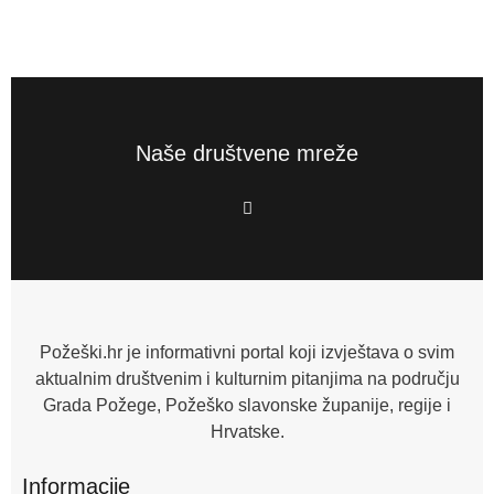
Naše društvene mreže
F
a
c
e
b
o
o
k
-
f
Požeški.hr je informativni portal koji izvještava o svim
aktualnim društvenim i kulturnim pitanjima na području
Grada Požege, Požeško slavonske županije, regije i
Hrvatske.
Informacije