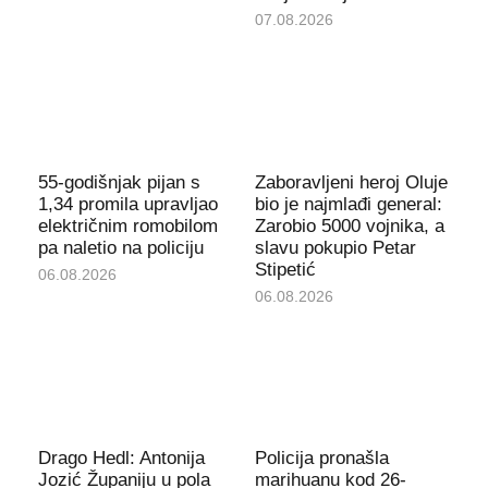
07.08.2026
55-godišnjak pijan s
Zaboravljeni heroj Oluje
1,34 promila upravljao
bio je najmlađi general:
električnim romobilom
Zarobio 5000 vojnika, a
pa naletio na policiju
slavu pokupio Petar
Stipetić
06.08.2026
06.08.2026
Drago Hedl: Antonija
Policija pronašla
Jozić Županiju u pola
marihuanu kod 26-