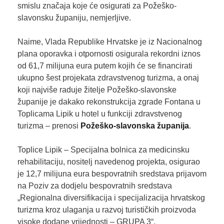
smislu značaja koje će osigurati za Požeško-
slavonsku županiju, nemjerljive.
Naime, Vlada Republike Hrvatske je iz Nacionalnog
plana oporavka i otpornosti osigurala rekordni iznos
od 61,7 milijuna eura putem kojih će se financirati
ukupno šest projekata zdravstvenog turizma, a onaj
koji najviše raduje žitelje Požeško-slavonske
županije je dakako rekonstrukcija zgrade Fontana u
Toplicama Lipik u hotel u funkciji zdravstvenog
turizma – prenosi
Požeško-slavonska županija
.
Toplice Lipik – Specijalna bolnica za medicinsku
rehabilitaciju, nositelj navedenog projekta, osigurao
je 12,7 milijuna eura bespovratnih sredstava prijavom
na Poziv za dodjelu bespovratnih sredstava
„Regionalna diversifikacija i specijalizacija hrvatskog
turizma kroz ulaganja u razvoj turističkih proizvoda
visoke dodane vrijednosti – GRUPA 3“.