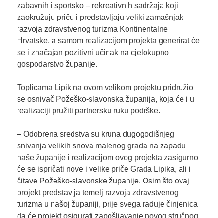
zabavnih i sportsko – rekreativnih sadržaja koji
zaokružuju priču i predstavljaju veliki zamašnjak
razvoja zdravstvenog turizma Kontinentalne
Hrvatske, a samom realizacijom projekta generirat će
se i značajan pozitivni učinak na cjelokupno
gospodarstvo županije.
Toplicama Lipik na ovom velikom projektu pridružio
se osnivač Požeško-slavonska županija, koja će i u
realizaciji pružiti partnersku ruku podrške.
– Odobrena sredstva su kruna dugogodišnjeg
snivanja velikih snova malenog grada na zapadu
naše županije i realizacijom ovog projekta zasigurno
će se ispričati nove i velike priče Grada Lipika, ali i
čitave Požeško-slavonske županije. Osim što ovaj
projekt predstavlja temelj razvoja zdravstvenog
turizma u našoj županiji, prije svega raduje činjenica
da će projekt osigurati zapošljavanje novog stručnog