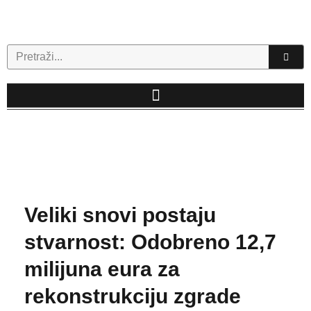
Skip
to
content
Search
Veliki snovi postaju
stvarnost: Odobreno 12,7
milijuna eura za
rekonstrukciju zgrade