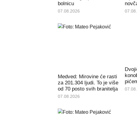
bolnicu
novč
07.08.2026
07.08
Dvoji
konob
Medved: Mirovine će rasti
piće
za 201.304 ljudi. To je više
od 70 posto svih branitelja
07.08
07.08.2026