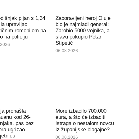
dišnjak pijan s 1,34
Zaboravljeni heroj Oluje
la upravljao
bio je najmlađi general:
ričnim romobilom pa
Zarobio 5000 vojnika, a
io na policiju
slavu pokupio Petar
Stipetić
.2026
06.08.2026
ija pronašla
More izbacilo 700.000
huanu kod 26-
eura, a što će izbaciti
njaka, pas bez
istraga o nestalom novcu
ra ugrizao
iz županijske blagajne?
jetnicu
06.08.2026