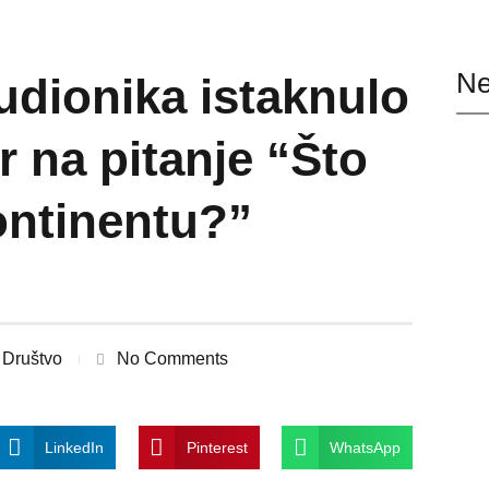
Ne
udionika istaknulo
 na pitanje “Što
ontinentu?”
Društvo
No Comments
LinkedIn
Pinterest
WhatsApp