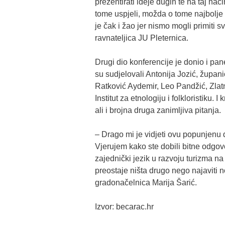
prezentirati ideje dugih te na taj na
tome uspjeli, možda o tome najbolje 
je čak i žao jer nismo mogli primiti 
ravnateljica JU Pleternica.
Drugi dio konferencije je donio i pa
su sudjelovali Antonija Jozić, župa
Ratković Aydemir, Leo Pandžić, Zlatn
Institut za etnologiju i folkloristiku.
ali i brojna druga zanimljiva pitanja.
– Drago mi je vidjeti ovu popunjenu dv
Vjerujem kako ste dobili bitne odgovor
zajednički jezik u razvoju turizma n
preostaje ništa drugo nego najaviti n
gradonačelnica Marija Šarić.
Izvor: becarac.hr