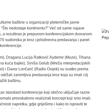
lturne baštine u organizaciji pleterničke javne
 “Što nedostaje kontinentu?” Već od same najave
res, a rezultirao je prepunom konferencijskom dvoranom
70 sudionika je kroz cjelodnevna predavanja i panel
 konferencije.
zam), Dragana Lucija Ratković Aydemir (Muze), Tihana
ina kuća bajke), Siniša Golub (Mreža interpretacijskih
ol) i Davor Lončarić (Radio Osijek) su svatko prema
držali zanimljiva predavanja kroz koja su imali cilj
žiti baštinu.
av standard konferencije koji obično uključuje razne
pomalo provokativno realizirati koncept koji smo imali.
nosti napretka, gdje griješimo i kako to ispraviti te