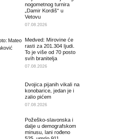
nogometnog turnira
„Damir Kordiš“ u
Vetovu
07.08.2026
Medved: Mirovine će
rasti za 201.304 ljudi.
To je više od 70 posto
svih branitelja
07.08.2026
Dvojica pijanih vikali na
konobarice, jedan je i
zalio pićem
07.08.2026
Požeško-slavonska i
dalje u demografskom
minusu, lani rođeno
525, umrlo 911