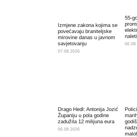
55-go
promi
Izmjene zakona kojima se
elekt
povećavaju braniteljske
nalet
mirovine danas u javnom
savjetovanju
06.08
07.08.2026
Drago Hedl: Antonija Jozić
Polic
Županiju u pola godine
mari
zadužila 12 milijuna eura
godiš
nadzo
06.08.2026
malol