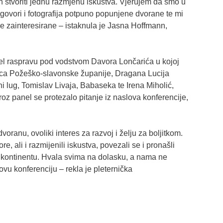
čin stvoriti jednu razmjenu iskustva. Vjerujem da smo u
govori i fotografija potpuno popunjene dvorane te mi
sve zainteresirane – istaknula je Jasna Hoffmann,
nel raspravu pod vodstvom Davora Lončarića u kojoj
nica Požeško-slavonske županije, Dragana Lucija
i lug, Tomislav Livaja, Babaseka te Irena Miholić,
 I kroz panel se protezalo pitanje iz naslova konferencije,
oranu, ovoliki interes za razvoj i želju za boljitkom.
e, ali i razmijenili iskustva, povezali se i pronašli
a kontinentu. Hvala svima na dolasku, a nama ne
ovu konferenciju – rekla je pleternička