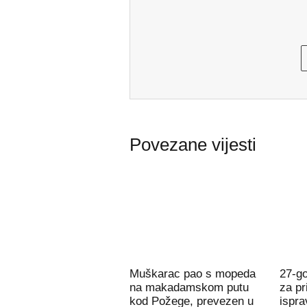
Povezane vijesti
Muškarac pao s mopeda
27-g
na makadamskom putu
za pr
kod Požege, prevezen u
ispra