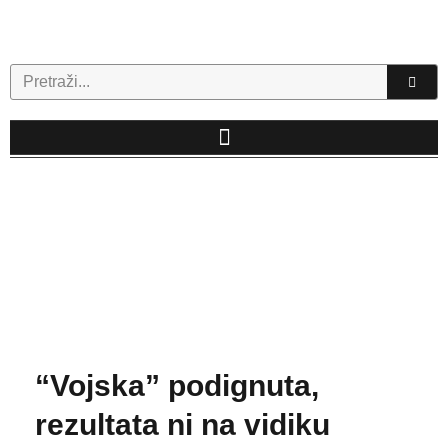
Skip
to
content
Search
“Vojska” podignuta,
rezultata ni na vidiku