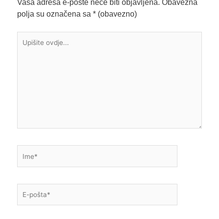
Vaša adresa e-pošte neće biti objavljena.
Obavezna
polja su označena sa
* (obavezno)
Upišite
ovdje...
Ime*
E-
pošta*