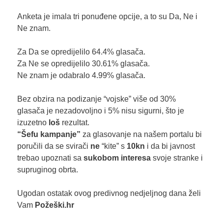
Anketa je imala tri ponuđene opcije, a to su Da, Ne i
Ne znam.
Za Da se opredijelilo 64.4% glasača.
Za Ne se opredijelilo 30.61% glasača.
Ne znam je odabralo 4.99% glasača.
Bez obzira na podizanje “vojske” više od 30%
glasača je nezadovoljno i 5% nisu sigurni, što je
izuzetno
loš
rezultat.
“Šefu kampanje”
za glasovanje na našem portalu bi
poručili da se svirači
ne
“kite” s
10kn
i da bi javnost
trebao upoznati sa
sukobom interesa
svoje stranke i
supruginog obrta.
Ugodan ostatak ovog predivnog nedjeljnog dana želi
Vam
Požeški.hr