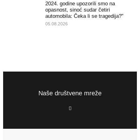
2024. godine upozorili smo na
opasnost, sinoć sudar četiri
automobila: Čeka li se tragedija?”
05.08.2026
Naše društvene mreže
F
a
c
e
b
o
o
k