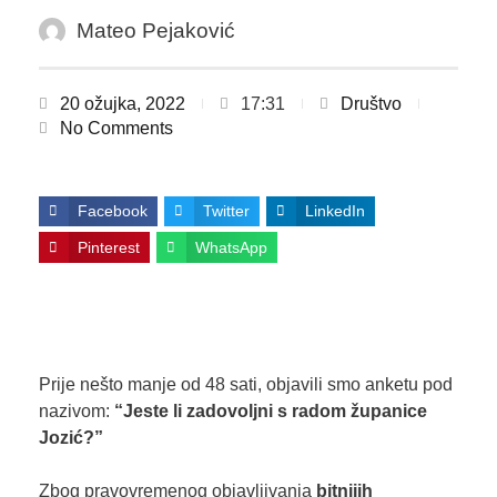
Mateo Pejaković
20 ožujka, 2022
17:31
Društvo
No Comments
Facebook
Twitter
LinkedIn
Pinterest
WhatsApp
Prije nešto manje od 48 sati, objavili smo anketu pod
nazivom:
“Jeste li zadovoljni s radom županice
Jozić?”
Zbog pravovremenog objavljivanja
bitnijih