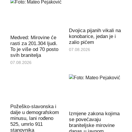
Dvojica pijanih vikali na
konobarice, jedan je i
Medved: Mirovine će
zalio pićem
rasti za 201.304 ljudi.
To je više od 70 posto
07.08.2026
svih branitelja
07.08.2026
Požeško-slavonska i
dalje u demografskom
Izmjene zakona kojima
minusu, lani rođeno
se povećavaju
525, umrlo 911
braniteljske mirovine
stanovnika
danas u javnom