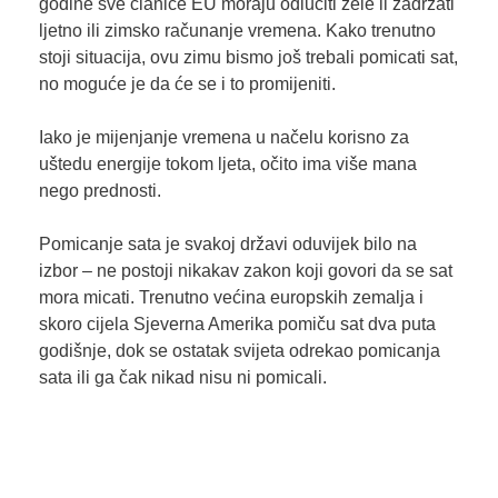
godine sve članice EU moraju odlučiti žele li zadržati
ljetno ili zimsko računanje vremena. Kako trenutno
stoji situacija, ovu zimu bismo još trebali pomicati sat,
no moguće je da će se i to promijeniti.
Iako je mijenjanje vremena u načelu korisno za
uštedu energije tokom ljeta, očito ima više mana
nego prednosti.
Pomicanje sata je svakoj državi oduvijek bilo na
izbor – ne postoji nikakav zakon koji govori da se sat
mora micati. Trenutno većina europskih zemalja i
skoro cijela Sjeverna Amerika pomiču sat dva puta
godišnje, dok se ostatak svijeta odrekao pomicanja
sata ili ga čak nikad nisu ni pomicali.