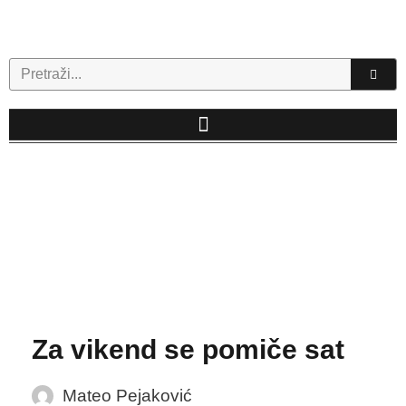
Skip
to
content
Search
Za vikend se pomiče sat
Mateo Pejaković