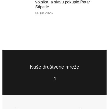
vojnika, a slavu pokupio Petar
Stipetić
06.08.2026
Naše društvene mreže
F
a
c
e
b
o
o
k
-