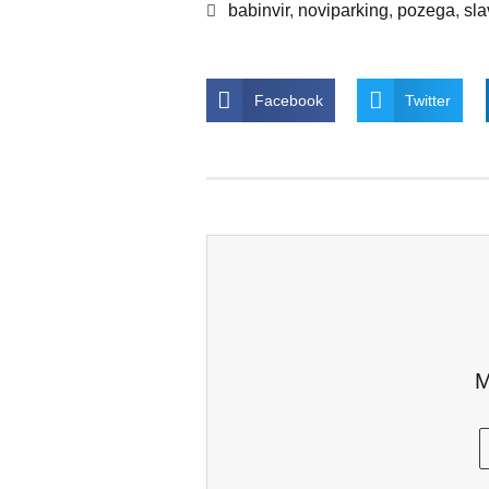
babinvir
,
noviparking
,
pozega
,
sla
Facebook
Twitter
M