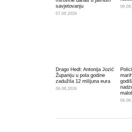
mirovine danas u javnom
savjetovanju
06.08
07.08.2026
Drago Hedl: Antonija Jozić
Polic
Županiju u pola godine
mari
zadužila 12 milijuna eura
godiš
nadzo
06.08.2026
malol
06.08