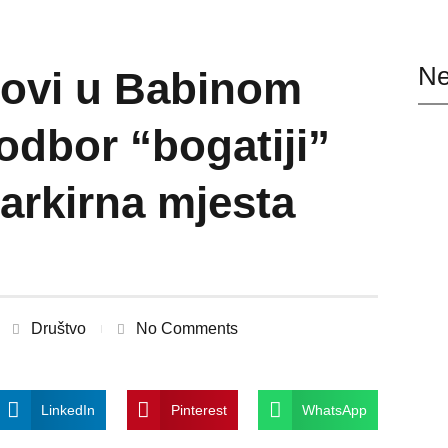
Ne
dovi u Babinom
 odbor “bogatiji”
arkirna mjesta
Društvo
No Comments
LinkedIn
Pinterest
WhatsApp