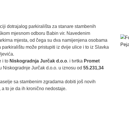
ji dotrajalog parkirališta za stanare stambenih
žeškom mjesnom odboru Babin vir. Navedenim
rkirna mjesta, od čega su dva namijenjena osobama
 parkiralištu može pristupiti iz dvije ulice i to iz Slavka
Ujevića.
 i to
Niskogradnja Jurčak d.o.o
. i tvrtka
Promet
Niskogradnje Jurčak d.o.o. u iznosu od
55.231,34
selje sa stambenim zgradama dobiti još novih
, a to je da ih kronično nedostaje.