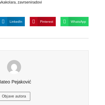
vkakolara
,
zavrseniradovi
LinkedIn
Pinterest
WhatsApp
ateo Pejaković
Objave autora