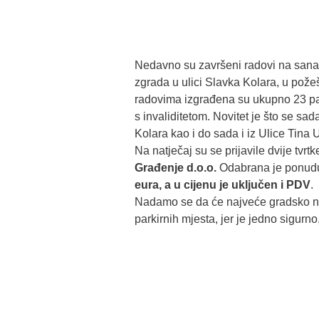
Nedavno su završeni radovi na sanaci
zgrada u ulici Slavka Kolara, u po
radovima izgrađena su ukupno 23 pa
s invaliditetom. Novitet je što se sada
Kolara kao i do sada i iz Ulice Tina 
Na natječaj su se prijavile dvije tvrtke
Građenje d.o.o.
Odabrana je ponudu 
eura, a u cijenu je uključen i PDV
.
Nadamo se da će najveće gradsko na
parkirnih mjesta, jer je jedno sigurno