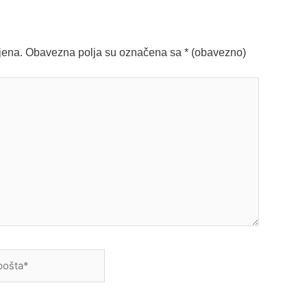
jena.
Obavezna polja su označena sa
* (obavezno)
a*