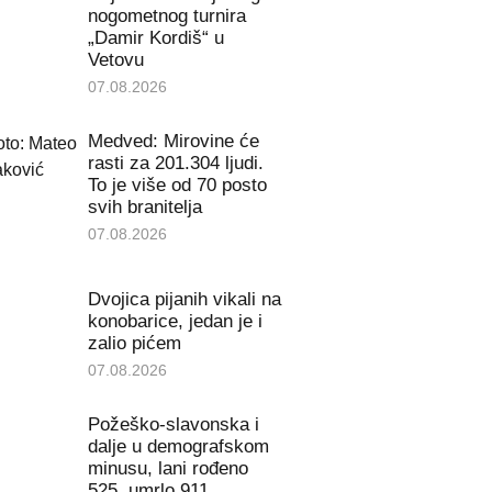
nogometnog turnira
„Damir Kordiš“ u
Vetovu
07.08.2026
Medved: Mirovine će
rasti za 201.304 ljudi.
To je više od 70 posto
svih branitelja
07.08.2026
Dvojica pijanih vikali na
konobarice, jedan je i
zalio pićem
07.08.2026
Požeško-slavonska i
dalje u demografskom
minusu, lani rođeno
525, umrlo 911