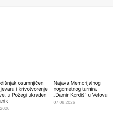
odišnjak osumnjičen
Najava Memorijalnog
ijevaru i krivotvorenje
nogometnog turnira
ve, u Požegi ukraden
„Damir Kordiš“ u Vetovu
anik
07.08.2026
.2026