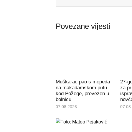
Povezane vijesti
Muškarac pao s mopeda
27-g
na makadamskom putu
za pr
kod Požege, prevezen u
ispra
bolnicu
novč
07.08.2026
07.08