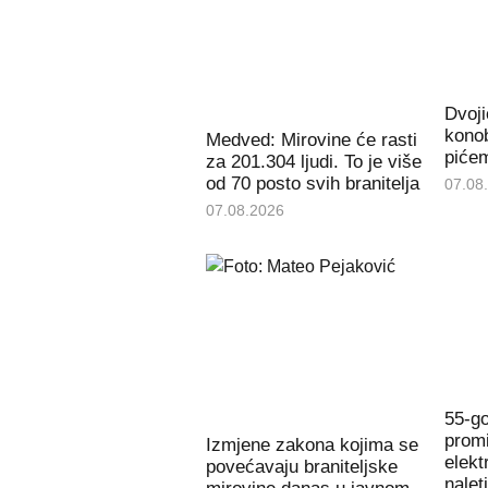
Dvoji
konob
Medved: Mirovine će rasti
piće
za 201.304 ljudi. To je više
od 70 posto svih branitelja
07.08
07.08.2026
55-go
promi
Izmjene zakona kojima se
elekt
povećavaju braniteljske
nalet