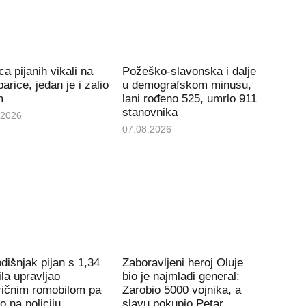
ca pijanih vikali na
Požeško-slavonska i dalje
arice, jedan je i zalio
u demografskom minusu,
m
lani rođeno 525, umrlo 911
stanovnika
.2026
07.08.2026
dišnjak pijan s 1,34
Zaboravljeni heroj Oluje
la upravljao
bio je najmlađi general:
ričnim romobilom pa
Zarobio 5000 vojnika, a
io na policiju
slavu pokupio Petar