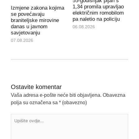
55-godišnjak pijan s
1,34 promila upravljao
Izmjene zakona kojima
električnim romobilom
se povećavaju
pa naletio na policiju
braniteljske mirovine
danas u javnom
06.08.2026
savjetovanju
07.08.2026
Ostavite komentar
Vaša adresa e-pošte neće biti objavljena.
Obavezna
polja su označena sa
* (obavezno)
Upišite
ovdje...