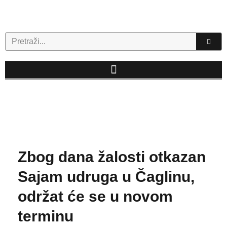
Skip
to
content
Search
Zbog dana žalosti otkazan
Sajam udruga u Čaglinu,
održat će se u novom
terminu