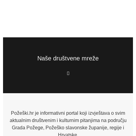
Naše društvene mreže
F
a
c
e
b
o
o
k
-
f
Požeški.hr je informativni portal koji izvještava o svim
aktualnim društvenim i kulturnim pitanjima na području
Grada Požege, Požeško slavonske županije, regije i
Hrvatske.