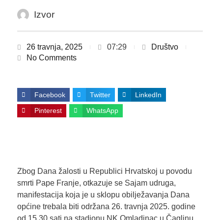
Izvor
26 travnja, 2025
07:29
Društvo
No Comments
Facebook
Twitter
LinkedIn
Pinterest
WhatsApp
Zbog Dana žalosti u Republici Hrvatskoj u povodu
smrti Pape Franje, otkazuje se Sajam udruga,
manifestacija koja je u sklopu obilježavanja Dana
općine trebala biti održana 26. travnja 2025. godine
od 15,30 sati na stadionu NK Omladinac u Čaglinu.