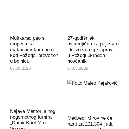
Muškarac pao s
27-godišnjak
mopeda na
osumnjičen za prijevaru
makadamskom putu
i krivotvorenje isprave,
kod Požege, prevezen
u Požegi ukraden
u bolnicu
novčanik
07.08.2026
07.08.2026
Najava Memorijalnog
nogometnog turnira
Medved: Mirovine će
„Damir Kordiš“ u
rasti za 201.304 ljudi.
Vetovu