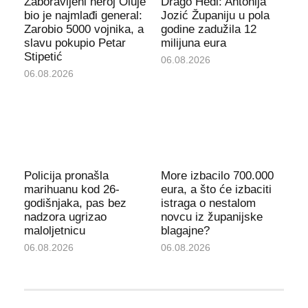
Zaboravljeni heroj Oluje
Drago Hedl: Antonija
bio je najmlađi general:
Jozić Županiju u pola
Zarobio 5000 vojnika, a
godine zadužila 12
slavu pokupio Petar
milijuna eura
Stipetić
06.08.2026
06.08.2026
Policija pronašla
More izbacilo 700.000
marihuanu kod 26-
eura, a što će izbaciti
godišnjaka, pas bez
istraga o nestalom
nadzora ugrizao
novcu iz županijske
maloljetnicu
blagajne?
06.08.2026
06.08.2026