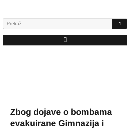
Skip
to
content
Search
Zbog dojave o bombama
evakuirane Gimnazija i