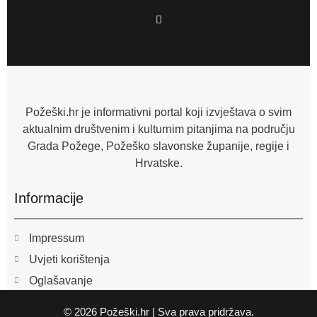
F
a
c
e
b
o
o
k
-
f
Požeški.hr je informativni portal koji izvještava o svim
aktualnim društvenim i kulturnim pitanjima na području
Grada Požege, Požeško slavonske županije, regije i
Hrvatske.
Informacije
Impressum
Uvjeti korištenja
Oglašavanje
© 2026 Požeški.hr | Sva prava pridržava.