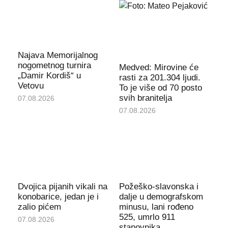
Najava Memorijalnog
nogometnog turnira
Medved: Mirovine će
„Damir Kordiš“ u
rasti za 201.304 ljudi.
Vetovu
To je više od 70 posto
svih branitelja
07.08.2026
07.08.2026
Dvojica pijanih vikali na
Požeško-slavonska i
konobarice, jedan je i
dalje u demografskom
zalio pićem
minusu, lani rođeno
525, umrlo 911
07.08.2026
stanovnika