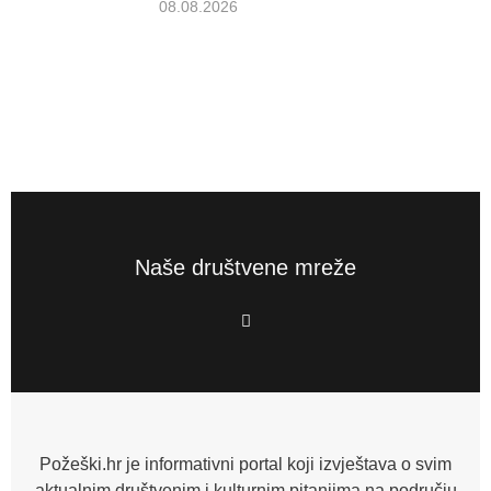
08.08.2026
Naše društvene mreže
F
a
c
e
b
o
o
k
-
f
Požeški.hr je informativni portal koji izvještava o svim
aktualnim društvenim i kulturnim pitanjima na području