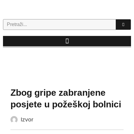
Skip
to
content
Search
Zbog gripe zabranjene
posjete u požeškoj bolnici
Izvor