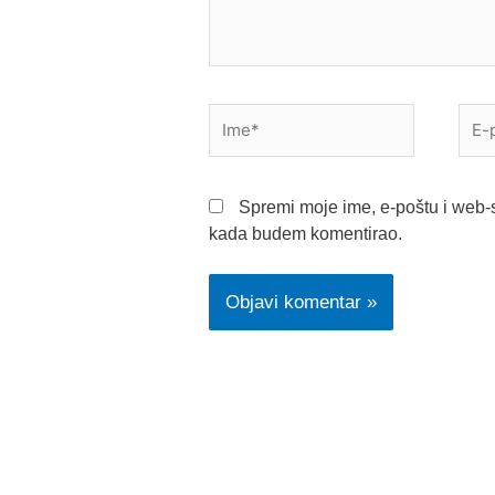
Ime*
E-
pošt
Spremi moje ime, e-poštu i web-s
kada budem komentirao.