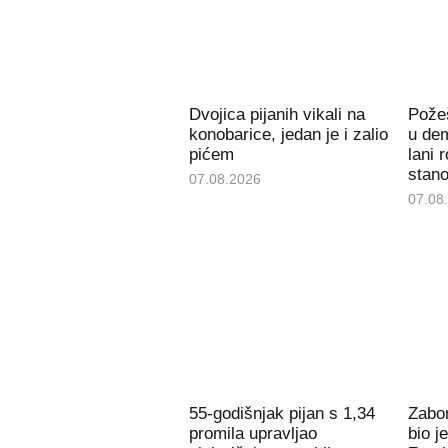
Dvojica pijanih vikali na
Požeš
konobarice, jedan je i zalio
u de
pićem
lani 
stan
07.08.2026
07.08
55-godišnjak pijan s 1,34
Zabor
promila upravljao
bio j