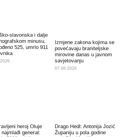
ko-slavonska i dalje
mografskom minusu,
Izmjene zakona kojima se
rođeno 525, umrlo 911
povećavaju braniteljske
ovnika
mirovine danas u javnom
savjetovanju
.2026
07.08.2026
avljeni heroj Oluje
Drago Hedl: Antonija Jozić
e najmlađi general:
Županiju u pola godine