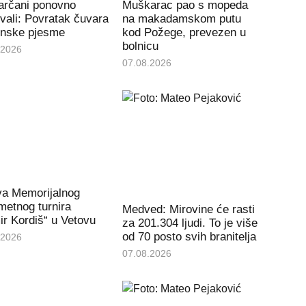
arčani ponovno
Muškarac pao s mopeda
vali: Povratak čuvara
na makadamskom putu
onske pjesme
kod Požege, prevezen u
bolnicu
.2026
07.08.2026
va Memorijalnog
etnog turnira
Medved: Mirovine će rasti
r Kordiš“ u Vetovu
za 201.304 ljudi. To je više
od 70 posto svih branitelja
.2026
07.08.2026