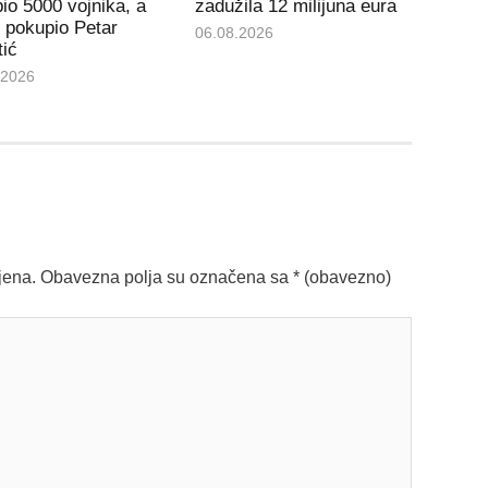
io 5000 vojnika, a
zadužila 12 milijuna eura
 pokupio Petar
06.08.2026
tić
.2026
jena.
Obavezna polja su označena sa
* (obavezno)