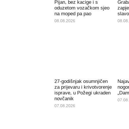
Pijan, bez kacige i s
Grab
oduzetom vozačkom sjeo
zapje
na moped pa pao
slav
08.08.2026
08.08
27-godišnjak osumnjičen
Naja
za prijevaru i krivotvorenje
nogom
isprave, u Požegi ukraden
„Dami
novčanik
07.08
07.08.2026