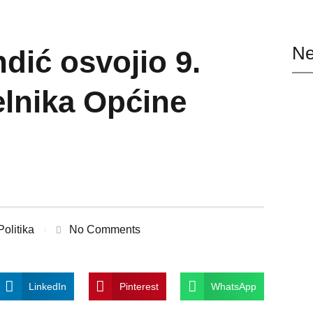
Ne
dić osvojio 9.
lnika Općine
Politika
No Comments
LinkedIn
Pinterest
WhatsApp