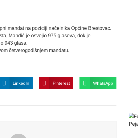
opni mandat na poziciji načelnika Općine Brestovac.
a, Mandić je osvojio 975 glasova, dok je
io 943 glasa.
vom četverogodišnjem mandatu.
LinkedIn
Pinterest
WhatsApp