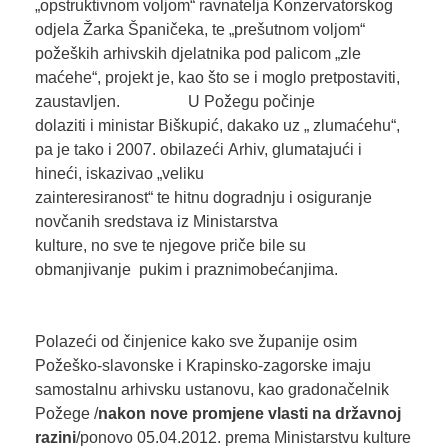
„opstruktivnom voljom“ ravnatelja Konzervatorskog
odjela Žarka Španičeka, te „prešutnom voljom“
požeških arhivskih djelatnika pod palicom „zle
maćehe“, projekt je, kao što se i moglo pretpostaviti,
zaustavljen. U Požegu počinje
dolaziti i ministar Biškupić, dakako uz „ zlumaćehu“,
pa je tako i 2007. obilazeći Arhiv, glumatajući i
hineći, iskazivao „veliku
zainteresiranost“ te hitnu dogradnju i osiguranje
novčanih sredstava iz Ministarstva
kulture, no sve te njegove priče bile su
obmanjivanje pukim i praznimobećanjima.
Polazeći od činjenice kako sve županije osim
Požeško-slavonske i Krapinsko-zagorske imaju
samostalnu arhivsku ustanovu, kao gradonačelnik
Požege /
nakon
nove promjene vlasti
na državnoj
razini
/ponovo 05.04.2012. prema Ministarstvu kulture