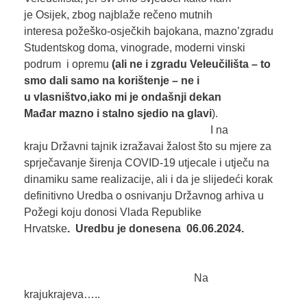
je Osijek, zbog najblaže rečeno mutnih
interesa požeško-osječkih bajokana, mazno’zgradu
Studentskog doma, vinograde, moderni vinski
podrum i opremu
(ali
ne i
zgrad
u
Veleučilišta
– to
s
mo
d
a
li
samo na korištenje
–
ne i
u
vlasništvo
,
iako mi je ondašnji dekan
Mađar
mazno
i
stalno sjedio na glavi
).
I na
kraju Državni tajnik izražavai žalost što su mjere za
sprječavanje širenja COVID-19 utjecale i utječu na
dinamiku same realizacije, ali i da je slijedeći korak
definitivno Uredba o osnivanju Državnog arhiva u
Požegi koju donosi Vlada Republike
Hrvatske
.
Uredbu je donesena 06.06.2024.
Na
krajukrajeva…..