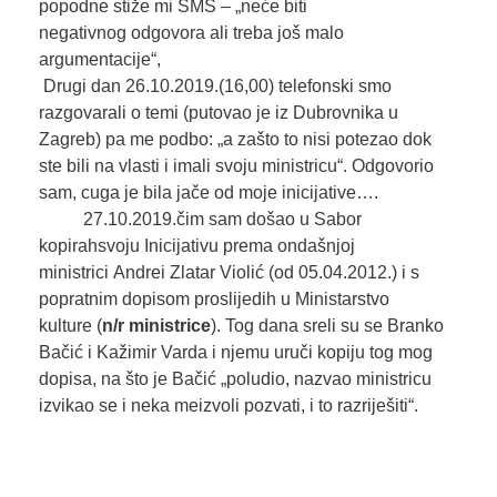
popodne stiže mi SMS – „neće biti
negativnog odgovora ali treba još malo
argumentacije“,
Drugi dan 26.10.2019.(16,00) telefonski smo
razgovarali o temi (putovao je iz Dubrovnika u
Zagreb) pa me podbo: „a zašto to nisi potezao dok
ste bili na vlasti i imali svoju ministricu“. Odgovorio
sam, cuga je bila jače od moje inicijative….
27.10.2019.čim sam došao u Sabor
kopirahsvoju Inicijativu prema ondašnjoj
ministrici Andrei Zlatar Violić (od 05.04.2012.) i s
popratnim dopisom proslijedih u Ministarstvo
kulture (
n/r ministrice
). Tog dana sreli su se Branko
Bačić i Kažimir Varda i njemu uruči kopiju tog mog
dopisa, na što je Bačić „poludio, nazvao ministricu
izvikao se i neka meizvoli pozvati, i to razriješiti“.