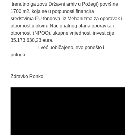
trenutno ga zovu Državni arhiv u Požegi) površine
1700 m2, koja se u potpunosti financira
sredstvima EU fondova iz Mehanizma za oporavak i
otpornost u okviru Nacionalnog plana oporavka i
otpornosti (NPOO), ukupne vrijednosti investicije
35.173.630,23 eura.
I već uobičajeno, evo ponešto i
priloga……….
Zdravko Ronko