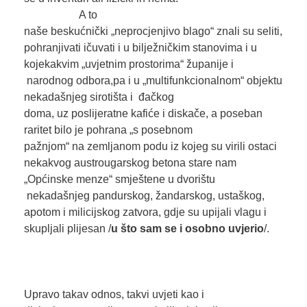
A to
naše beskućnički „neprocjenjivo blago“ znali su seliti,
pohranjivati ičuvati i u bilježničkim stanovima i u
kojekakvim „uvjetnim prostorima“ županije i
narodnog odbora,pa i u „multifunkcionalnom“ objektu
nekadašnjeg sirotišta i đačkog
doma, uz poslijeratne kafiće i diskače, a poseban
raritet bilo je pohrana „s posebnom
pažnjom“ na zemljanom podu iz kojeg su virili ostaci
nekakvog austrougarskog betona stare nam
„Općinske menze“ smještene u dvorištu
nekadašnjeg pandurskog, žandarskog, ustaškog,
apotom i milicijskog zatvora, gdje su upijali vlagu i
skupljali plijesan /
u što sam se i osobno uvjerio
/.
Upravo takav odnos, takvi uvjeti kao i