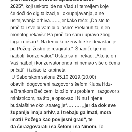
2025
“
, koji uskoro ide na Vladu i temeljem koje
će doći do digitalizacije i okrupnjavanja, a ne
usitnjavanja arhiva…….jer kako reče: „Da ste to
pročitali sve bi vam bilo jasno“ Prekinuh taj njen
monolog rekavši: Pa pročitao sam i upravo zbog
toga i došao ! Na temu konzervatorske devastacije
po Požegi žustro je reagirala:“ Španičekje moj
najbolji konzervator.“ Ustao sam i rekao: „Ako je on
Vaš najbolji konzervator onda mi nemao više o čemu
pričati“, i izišao iz kabineta.
U Saborskom salonu 25.10.2019.(10,00)
obavih dogovoreni razgovor s šefom Kluba Hdz-
a Brankom Bačićem, izložio mu problem i razgovor s
ministricom, na što je opsovao i Ninu i njene
budalaštine oko „strategije“………
„
jer da dok sve
županije imaju arhiv, a i trebaju ga imati, mora
imati i Požega kao povijesni grad
“
, te
da
će
razgovarati i sa šefom i
s
a Ninom.
To