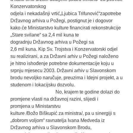
Konzervatorskog
odjela i nekadašnji vrtić„Ljubica Trifunović“zapotrebe
Državnog arhiva u Požegi, postignut je i dogovor
kako će Ministarstvo kulture financirati rekonstrukcije
„Stare svilane“ sa 2,4 mil kuna te
dogradnju Državnog arhiva u Požegi sa
2,6 mil kuna. Kip Sv. Trojstva i Konzervatorski odjel
su realizirani, a za Državni arhiv u Požegi naloženo
je hitno ishođenje potrebne dokumentacije koju u
srpnju mjesecu 2003. Državni arhiv u Slavonskom
brodu nevoljko naručuje, preuzima i Idejni projekt, a u
studenom i lokacijsku dozvolu.
No, krajem te godine dolazi do
promjene vlasti na državnoj razini, slijedi i
promjena u Ministarstvu
kulture /Božo Biškupić za ministra/, pa u sinergiji s
„dobrom voljom“ ravnatelja Ivana Medveda iz
Državnog arhiva u Slavonskom Brodu,