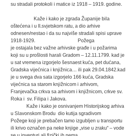
su stradali protokoli i matice iz 1918 – 1919. godine.
Kaže i kako je zgrada Županije bila
oštećena i u II.svjetskom ratu, a dio arhive
odnesen/nestao i da su najviše stradali spisi uprave
1918-1929. Požega
je ostajala bez važne arhivske građe i u požarima
koji su u prošlosti harali Gradom – 12.11.1799. kad je
u sat vremena izgorjelo šesnaest kuća, pet dućana,
Gradska vijećnica i knjižnica… ili pak 29.04.1842.kad
je u svega dva sata izgorjelo 166 kuća, Gradska
vijećnica sa starom knjižnicom i arhivom,
Franjevačka crkva sa arhivom i knjižnicom, crkve sv.
Roka i sv. Filipa i Jakova.
Kaže i kako je osnivanjem Historijskog arhiva
u Slavonskom Brodu dio kutija sgradivom
Požege koji je prebačen tamo izgubljen u transportu
ili krivo označen pa neke knjige „vise u zraku“ – vode
se u inventuri ali fizički ih nema.