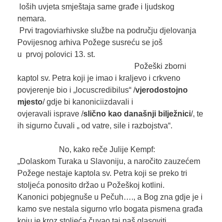
loših uvjeta smještaja same građe i ljudskog
nemara.
Prvi tragoviarhivske službe na području djelovanja
Povijesnog arhiva Požege susreću se još
u prvoj polovici 13. st.
Požeški zborni
kaptol sv. Petra koji je imao i kraljevo i crkveno
povjerenje bio i „locuscredibilus“ /
vjerodostojno
mjesto
/ gdje bi kanoniciizdavali i
ovjeravali isprave /
slično kao današnji bilježnici
/, te
ih sigurno čuvali „ od vatre, sile i razbojstva“.
No, kako reče Julije Kempf:
„Dolaskom Turaka u Slavoniju, a naročito zauzećem
Požege nestaje kaptola sv. Petra koji se preko tri
stoljeća ponosito držao u Požeškoj kotlini.
Kanonici pobjegnuše u Pečuh…., a Bog zna gdje je i
kamo sve nestala sigurno vrlo bogata pismena građa
koju je kroz stoljeća čuvao taj naš glasoviti