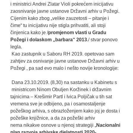
i ministrici Andrei Zlatar Violi pokrećem inicijativu
zaosnivanje javne ustanove Državni arhiv u Požegi.
Cijenim kako zbog „velike zauzetosti – pitanje i
čime“ tu inicijativu nije stigla prihvatiti, ali stoji
činjenica kako je /
promjenom
vlasti u Gradu
Požegi
i dolaskom „barbara“
2013
./ stvar ponovo
legla.
Kao zastupnik u Saboru RH 2019. opetovao sam
zahtjev za osnivanje javne ustanove Državni arhiv u
Požegi , pa sad evo malo i nešto novije kronologije:
Dana 23.10.2019. (8,30) na sastanku u Kabinetu s
ministricom Ninom Obuljen Koržinek i državnim
tajnicima – Krešimir Partl i Ivica Poljičak u tih sat
vremena sve je odbijeno, pa i osamostaljenje
požeškog arhiva, s obrazloženjem kako joj je dosta i
požeške knjižnice, a da za požeški arhiv
nema nikakve osnove u njenoj strategiji „
Nacionalni
plan
razvoja arhivske djelatnosti
2020-