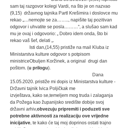
sam taj razgovor kolegi Vardi, na što je on nazvao
(9,15) državnog tajnika Partl Krešimira i doslovce mu
rekao „…nemojte se za…….., napišite taj pozitivan
odgovor i uhvatite se posla………“, a slušao sam kad
mu je ovaj i odgovorio: „ Dobro idem onda, što bi
rekao vaš šef, delati „.
Isti dan,(14,55) pristiže na mail Kluba iz
Ministarstva kulture odgovor s potpisom
ministriceObuljen Koržinek, a original drugi dan
poštom. (
u prilogu
).
Dana
15.05.2020. pristiže mi dopis iz Ministarstva kulture -
Državni tajnik Ivica Poljičkak me
izvještava, kako se,temeljem mog truda i zalaganja
da Požega kao županijsko središte dobije svoj
državni arhiv,
obvezuju pripremiti i poduzeti sve
potrebne aktivnosti za realizaciju ove vrijedne
inicijative
, te kako će taj moj doprinos ostati trajno