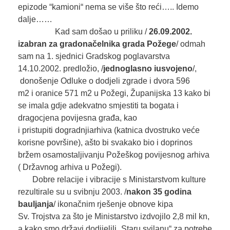
epizode “kamioni“ nema se više što reći….. Idemo
dalje……
Kad sam došao u priliku /
26.09.2002.
izabran za gradonačelnika grada Požege
/ odmah
sam na 1. sjednici Gradskog poglavarstva
14.10.2002. predložio, /
jednoglasno i
usvojeno
/,
donošenje Odluke o dodjeli zgrade i dvora 596
m2 i oranice 571 m2 u Požegi, Županijska 13 kako bi
se imala gdje adekvatno smjestiti ta bogata i
dragocjena povijesna građa, kao
i pristupiti dogradnjiarhiva (katnica dvostruko veće
korisne površine), ašto bi svakako bio i doprinos
bržem osamostaljivanju Požeškog povijesnog arhiva
( Državnog arhiva u Požegi).
Dobre relacije i vibracije s Ministarstvom kulture
rezultirale su u svibnju 2003. /
nakon 35 godina
bauljanja
/ ikonačnim rješenje obnove kipa
Sv. Trojstva za što je Ministarstvo izdvojilo 2,8 mil kn,
a kako smo državi dodijelili „Staru svilanu“ za potrebe