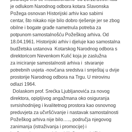
je odlukom Narodnog odbora kotara Slavonska
Požega osnovan Historijski arhiv kao sabirni
centar, što nikako nije bilo dobro rješenje jer se zbog
obilne i bogate građe nametnula potreba za
potpunom samostalnošću Požeškog arhiva. Od
18.04.1961. Historijski arhiv i djeluje kao samostalna
budžetska ustanova Kotarskog Narodnog odbora s
direktoricom Nevenkom Kulić koja je zaslužna
za iniciranje samostalnosti arhiva i stvaranje
potrebnih uvjeta -novčana sredstva i smještaj u dvije
prostorije Narodnog odbora na Trgu. U mirovinu
odlazi 1964.
Dolaskom prof. Srećka Ljubljanovića za novog
direktora, opipljivog angažmana oko osiguranja
svrsishodnijeg i kvalitetnog prostora kao osnovnog
preduvjeta za učvršćivanje i nastavak samostalnosti
Požeškog arhiva nije bilo….., područja njegovog
zanimanja (istraživanja i promocije) i