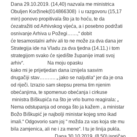
Dana 29.10.2019. (14,40) nazvala me ministrica
Obuljen Koržinek(014866308) i u razgovoru (15,17
min) ponovo propitivala što ja to hoću, te da
ćezatražiti od Arhivskog vijeća, a i posebno podržati
osnivanje Arhiva u Požegi……,“ dobit
će tesamostalni arhiv ali to ne može za dva dana jer
Strategija ide na Vladu za dva tjedna (14.11.) i tom
strategijom svako će sjedište županije imati svoj
arhiv“. Na moju opasku
kako mi je prijetjedan dana iznijela sasvim
drugačiji stav………. „ jako se naljutila“ jer da je ona
od riječi. Izrazio sam skepsu prema tim njenim
obećanjima, te spomenuo obećanja i cirkuse
ministra Biškupića na što je vrlo burno reagirala: „
Nema odstupanja od onoga što ja kažem , a ministar
Božo Biškupić je najbolji ministar kojeg smo ikad
imali.“ Odgovorio sam joj “ možda za vas koja ste mu
bila zamjenica, ali ne i za mene“. I tu je linija pukla.
Dana 30.10.2019. (8,50) ispričao