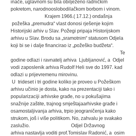
inače, uglavnom su bila obilježeno radničkim
pokretom, narodnooslobodilačkom borbom i vinom.
Krajem 1966.( 17.12.) ondašnja
požeška „premudra“ vlast donosi rješenje kojim
Historijski arhiv u Slav. Požegi pripaja Historijskom
arhivu u Slav. Brodu sa „sramotnim“ statusom Odjela
koji bi se i dalje financirao iz „požeško budžeta“.
Te
godine odlazi i ravnatelj arhiva Ljubljanović, a Odjel
vodi zaposlenik arhiva Rudolf Heli sve do 1997. kad
odlazi u prijevremenu mirovinu.
U trideset i tri godine koliko je proveo u Požeškom
arhivu učinio je dosta, kako na prezentaciji tako i
popularizaciji arhivske građe, no u pokušajima
snažnije zaštite, trajnog smještajaarhivske građe i
osamostaljivanja arhiva, trpio jeograničenja kako
strukom, još i više politikom. No, zahvalu je svakako
zaslužio. Odjel Državnog
arhiva nastavlja voditi prof.Tomislav Radonić, a osim