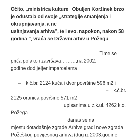
Očito,
„
ministrica
kulture
“
Obuljen Koržinek
brzo
je
odustala od svoje
„
strategij
e
smanjenja i
okrupnjavanja, a ne
usitnjavanja
arhiva
“
,
te
i
evo,
napokon
,
nakon 58
godina
“
,
vra
ć
a se
Državni arhiv u Požeg
u
.
Time se
priča polako i završava………,na 2002.
godine dodijeljenimparcelama
– k.č.br. 2124 kuća i dvor površine 596 m2 i
– k.č.br.
2125 oranica površine 571 m2
upisanima u z.k.ul. 4262 k.o.
Požega
danas se na
mjestu dotadašnje zgrade Arhive gradi nove zgrada
Požeškog povijesnog arhiva (dug iz 2003.godine –