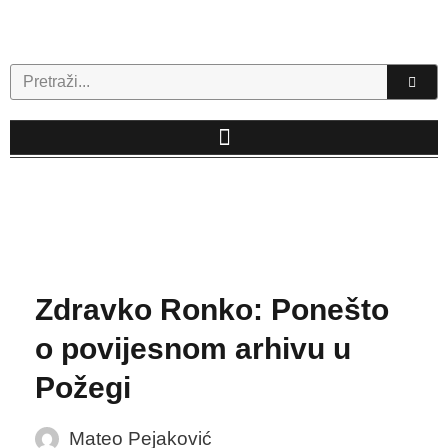
Skip
to
content
Search
Zdravko Ronko: Ponešto
o povijesnom arhivu u
Požegi
Mateo Pejaković