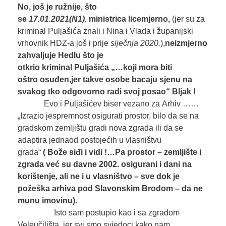
N
o,
još
je
ružnije,
što
se
17.01.2021
(N1)
.
ministrica
licemjerno
,
(jer su za
kriminal
Puljašića znali i Nina i Vlada i županijski
vrhovnik HDZ-a još i prije
siječnja
2020.
),
neizmjerno
zahvalj
uje
Hedlu što je
otkrio
kriminal
Puljašića
„
…
koji mora biti
oštro
osuđen
,
jer takve osobe
bacaju sjenu na
svakog tko odgovorno radi svoj posao
“
Bljak !
Evo i Puljašićev biser vezano za Arhiv ……
„Izrazio jespremnost osigurati prostor, bilo da se na
gradskom zemljištu gradi nova zgrada ili da se
adaptira jednaod postojećih u vlasništvu
grada“
(
Bože siđi
i
vidi
!
…
P
a
prostor –
zemljište i
zgrada
već
su
davn
e 2002.
osigurani i dani na
korištenje
,
ali
ne i u vlasništvo
–
sve
dok je
požeška
arhiva pod Sla
vonskim
Brodo
m –
da ne
munu
imovinu
)
.
Isto sam postupio kao i sa zgradom
Veleučilišta, jer svi smo svjedoci kako nam