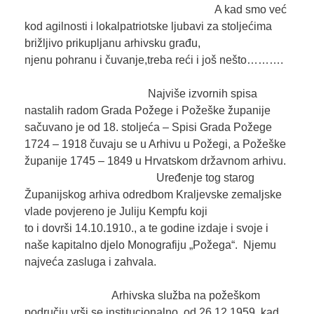
A kad smo već
kod agilnosti i lokalpatriotske ljubavi za stoljećima
brižljivo prikupljanu arhivsku građu,
njenu pohranu i čuvanje,treba reći i još nešto……….
Najviše izvornih spisa
nastalih radom Grada Požege i Požeške županije
sačuvano je od 18. stoljeća – Spisi Grada Požege
1724 – 1918 čuvaju se u Arhivu u Požegi, a Požeške
županije 1745 – 1849 u Hrvatskom državnom arhivu.
Uređenje tog starog
Županijskog arhiva odredbom Kraljevske zemaljske
vlade povjereno je Juliju Kempfu koji
to i dovrši 14.10.1910., a te godine izdaje i svoje i
naše kapitalno djelo Monografiju „Požega“. Njemu
najveća zasluga i zahvala.
Arhivska služba na požeškom
području vrši se institucionalno od 26.12.1959. kad