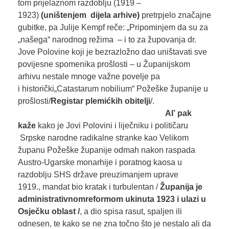
tom prijelaznom razdoblju (1919 –
1923)
(
uništenjem dijela arhive
)
pretrpjelo značajne
gubitke, pa Julije Kempf reče: „Pripominjem da su za
„našega“ narodnog režima – i to za župovanja dr.
Jove Polovine koji je bezrazložno dao uništavati sve
povijesne spomenika prošlosti – u Županijskom
arhivu nestale mnoge važne povelje pa
i historički„Catastarum nobilium“ Požeške županije u
prošlosti/
Registar plemićkih obitelji
/.
AI’
pak
kaže
kako je Jovi Polovini i liječniku i političaru
Srpske narodne radikalne stranke kao Velikom
županu Požeške županije odmah nakon raspada
Austro-Ugarske monarhije i poratnog kaosa u
razdoblju SHS države preuzimanjem uprave
1919., mandat bio kratak i turbulentan /
Ž
upanija je
administrativnom
reformom ukinuta 1923
i
ula
zi
u
Osječku oblast
/
, a dio spisa rasut, spaljen ili
odnesen, te kako se ne zna točno što je nestalo ali da