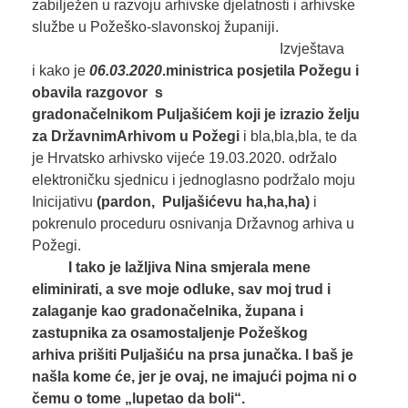
zabilježen u razvoju arhivske djelatnosti i arhivske
službe u Požeško-slavonskoj županiji.
Izvještava
i kako je
06.03.2020
.ministrica
posjet
ila
Požeg
u
i
obavila razgovor
s
gradonačelnikom
Puljašićem
koji je izrazio želju
za
DržavnimA
rhivom u Požegi
i bla,bla,bla, te da
je Hrvatsko arhivsko vijeće 19.03.2020. održalo
elektroničku sjednicu i jednoglasno podržalo moju
Inicijativu
(pardon,
Puljašićevu
ha,ha,h
a
)
i
pokrenulo proceduru
osnivanja Državnog arhiva u
Požegi.
I tako je
lažljiva Nina
smjerala mene
eliminirati
, a
sve moje odluke, sav moj trud i
zalaganj
e
kao gradonačelnika, župana i
zastupnika
za
osamostaljenj
e
Požeškog
arhiva
prišiti
Puljašić
u
na prsa junačk
a.
I
baš je
našla
kome
ć
e,
jer je ovaj, ne imajući pojma
ni
o
čemu
o tome
„
lupetao d
a
boli
“
.