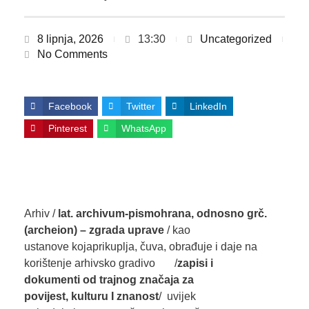
8 lipnja, 2026
13:30
Uncategorized
No Comments
Facebook
Twitter
LinkedIn
Pinterest
WhatsApp
Arhiv /
l
at.
archivum
-pismohrana, odnosno
grč.
(
archeion
)
–
zgrada uprave
/ kao
ustanove kojaprikuplja, čuva, obrađuje i daje na
korištenje arhivsko gradivo /
zapis
i
i
dokument
i
od trajnog značaja za
povijest
,
kulturu
I znanost
/ uvijek