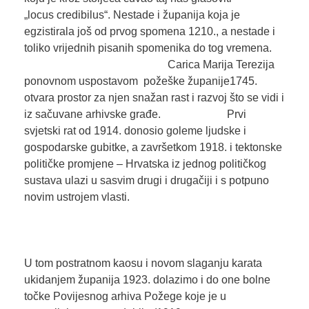
„locus credibilus“. Nestade i županija koja je
egzistirala još od prvog spomena 1210., a nestade i
toliko vrijednih pisanih spomenika do tog vremena.
Carica Marija Terezija
ponovnom uspostavom požeške županije1745.
otvara prostor za njen snažan rast i razvoj što se vidi i
iz sačuvane arhivske građe. Prvi
svjetski rat od 1914. donosio goleme ljudske i
gospodarske gubitke, a završetkom 1918. i tektonske
političke promjene – Hrvatska iz jednog političkog
sustava ulazi u sasvim drugi i drugačiji i s potpuno
novim ustrojem vlasti.
U tom postratnom kaosu i novom slaganju karata
ukidanjem županija 1923. dolazimo i do one bolne
točke Povijesnog arhiva Požege koje je u