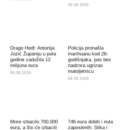
06.08.2026
Drago Hedl: Antonija
Policija pronašla
Jozić Županiju u pola
marihuanu kod 26-
godine zadužila 12
godišnjaka, pas bez
milijuna eura
nadzora ugrizao
maloljetnicu
06.08.2026
06.08.2026
More izbacilo 700.000
746 eura dobiti i nula
eura, a što će izbaciti
zaposlenih: Slika i