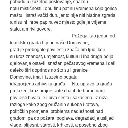
pobuđuju izuzetno poštovanje, snažnu
notu mističnosti i onu finu patinu vremena koja golica
maštu i istraživački duh, jer to nije niti hladna zgrada,
a nisu ni hrpe papira već mjesto gdje je vrijeme
stalo, a mrtvi govore.
Požega kao jedan od
tri mitska grada Lijepe naše Domovine,
grad je prebogate povijesti i značajnih ljudi koji
su kroz znanost, umjetnost, kulturu i ina druga polja
djelovanja ostavili snažan pečat svog vremena i dali
daleko širi doprinos no što su i granice
Domovine, ima i izuzetno bogatu
idragocjenu arhivsku građu. No, upravo ta građa
prolazeći kroz brojne scile i haribde burne nam
povijesti bivala je i biva često i sakačena, iz niza
razloga kako zbog oružanih sukoba i ratova,
političkih promjena, problema nadležnosti nad
građom, pa do požara, poplava, degradacije uslijed
vlage, plijesni, starosti, krhkosti, a posebno zbog