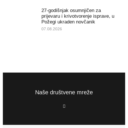
27-godišnjak osumnjičen za
prijevaru i krivotvorenje isprave, u
Požegi ukraden novčanik
07.08.2026
Naše društvene mreže
F
a
c
e
b
o