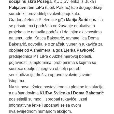
socijalnu skrb Požega
, KUD Svilenka iz Buka i
Palijativni tim LiPa
(Lipik-Pakrac) kao dugogodišnji
suradnik i provoditelj ovakvih projekata.
Gradonačelnica Pleternice gđa
Marija Šarić
obratila
se prisutnima i podržala održavanje edukativnih
projekata te najavila podršku i daljnjim aktivnostima
na temu, gđa. Katica Baketarić, ravnateljica Doma
Baketarić, govorila je o značaju vunenih rukavića za
oboljele od Alzheimera, a gđa
Ljerka Pavković
,
predsjednica PT LiPa o Alzheimerovoj bolesti,
pojavnosti, simptomima, problemima s kojima se
susreće oboljeli, njegova obitelj i potrebi
senzibilizacije društva upravo ovakvim javnim
istupima.
Na stupove tržnice postavljene su pletene instalacije,
a na štandovima
KUD-a Svilenka i Doma Baketarić
posjetitelji su mogli isprobati rukaviće, uzeti
informativne letke i upoznati se sa ovom
hvalevrijednom humanom akcijom.