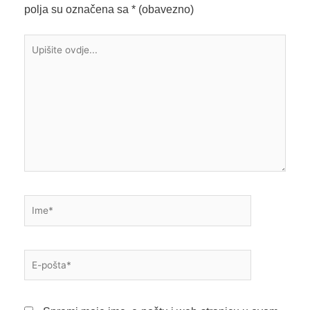
polja su označena sa
* (obavezno)
Upišite
ovdje...
Ime*
E-
pošta*