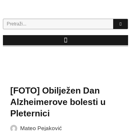
Skip
to
content
Search
[FOTO] Obilježen Dan
Alzheimerove bolesti u
Pleternici
Mateo Pejaković