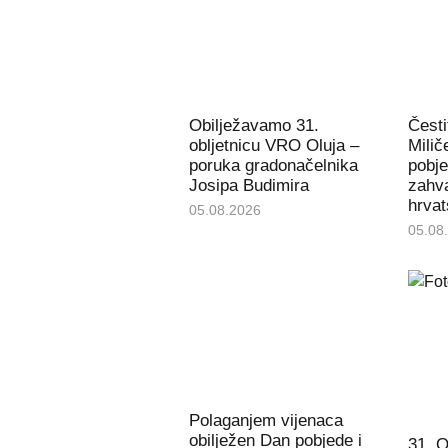
Obilježavamo 31.
Česti
obljetnicu VRO Oluja –
Mili
poruka gradonačelnika
pobj
Josipa Budimira
zahva
hrvat
05.08.2026
05.08
Polaganjem vijenaca
obilježen Dan pobjede i
31. 