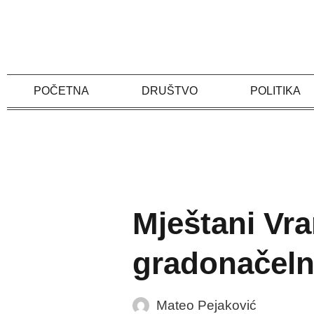
Skip
to
content
POČETNA
DRUŠTVO
POLITIKA
Mještani Vr
gradonačeln
Mateo Pejaković