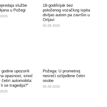
opredaja službe
18-godišnjak bez
ijana u Požegi
položenog vozačkog ispita
divljao autom pa završio u
.2026
Orljavi
05.08.2026
 godine upozorili
Požega: U prometnoj
na opasnost, sinoć
nesreći ozlijeđene četiri
 četiri automobila:
osobe
li se tragedija?”
05.08.2026
.2026