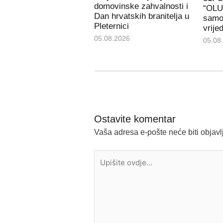
domovinske zahvalnosti i
“OLUJ
Dan hrvatskih branitelja u
samo
Pleternici
vrije
05.08.2026
05.08
Ostavite komentar
Vaša adresa e-pošte neće biti objavl
Upišite
ovdje...