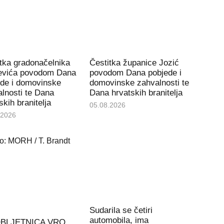
tka gradonačelnika
Čestitka županice Jozić
čevića povodom Dana
povodom Dana pobjede i
ede i domovinske
domovinske zahvalnosti te
lnosti te Dana
Dana hrvatskih branitelja
skih branitelja
05.08.2026
.2026
Sudarila se četiri
automobila, ima
OBLJETNICA VRO