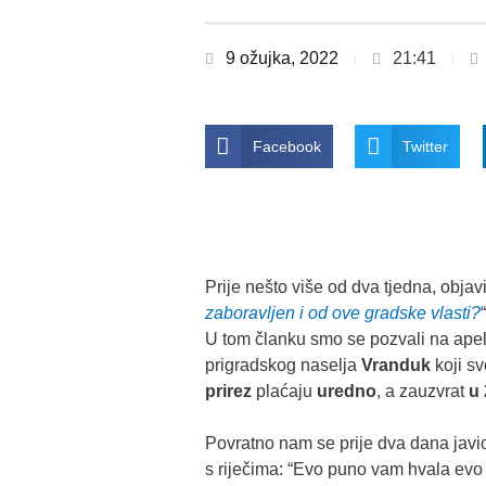
9 ožujka, 2022
21:41
Facebook
Twitter
Prije nešto više od dva tjedna, objav
zaboravljen i od ove gradske vlasti?
“
U tom članku smo se pozvali na apel 
prigradskog naselja
Vranduk
koji sv
prirez
plaćaju
uredno
, a zauzvrat
u
Povratno nam se prije dva dana javio
s riječima: “Evo puno vam hvala evo