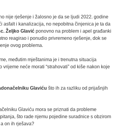
rno nije rješenje i žalosno je da se ljudi 2022. godine
i asfalt i kanalizacija, no nepobitna činjenica je ta da
sc. Željko Glavić
ponovno na problem i apel građanki
ptno reagirao i ponudio privremeno rješenje, dok se
ešenje ovog problema.
ome, međutim mještanima je i trenutna situacija
o vrijeme neće morati “strahovati” od kiše nakon koje
adonačelniku Glaviću
što ih za razliku od prijašnjih
onačelniku Glaviću mora se priznati da probleme
pitanja, što rade njemu pojedine suradnice s obzirom
a on ih rješava?