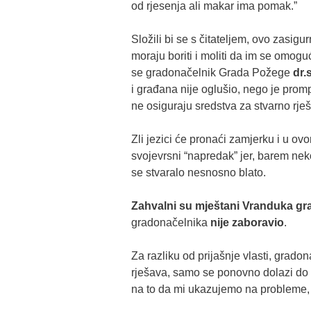
od rjesenja ali makar ima pomak.”
Složili bi se s čitateljem, ovo zasigu
moraju boriti i moliti da im se omoguć
se gradonačelnik Grada Požege
dr.
i građana nije oglušio, nego je prom
ne osiguraju sredstva za stvarno rj
Zli jezici će pronaći zamjerku i u ov
svojevrsni “napredak” jer, barem nek
se stvaralo nesnosno blato.
Zahvalni su mještani Vranduka gr
gradonačelnika
nije zaboravio
.
Za razliku od prijašnje vlasti, grad
rješava, samo se ponovno dolazi do 
na to da mi ukazujemo na probleme, 