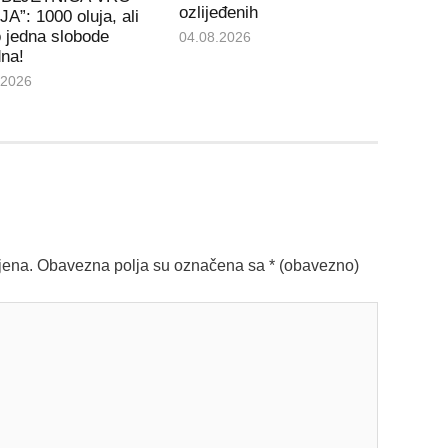
ozlijeđenih
A”: 1000 oluja, ali
 jedna slobode
04.08.2026
dna!
.2026
jena.
Obavezna polja su označena sa
* (obavezno)