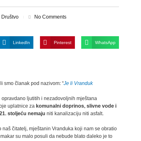
Društvo
No Comments
LinkedIn
Pinterest
WhatsApp
ili smo članak pod nazivom: “
Je li Vranduk
opravdano ljutitih i nezadovoljnih mještana
oje uplatnice za
komunalni doprinos, slivne vode i
21. stoljeću nemaju
niti kanalizaciju niti asfalt.
 naš čitatelj, mještanin Vranduka koji nam se obratio
 makar su malo posuli da nebude blato daleko je to