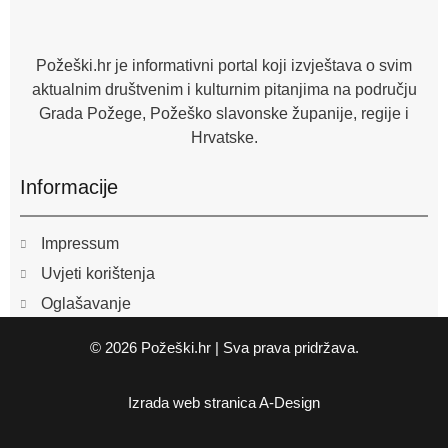
o
o
k
-
f
Požeški.hr je informativni portal koji izvještava o svim
aktualnim društvenim i kulturnim pitanjima na području
Grada Požege, Požeško slavonske županije, regije i
Hrvatske.
Informacije
Impressum
Uvjeti korištenja
Oglašavanje
© 2026 Požeški.hr | Sva prava pridržava.
Izrada web stranica
A-Design