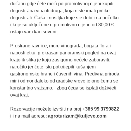
dućanu gdje ćete moći po promotivnoj cijeni kupiti
degustirana vina ili druga, koja niste imali prilike
degustirati. Čaša i nosiljka koje ste dobili na početku
i koje su uključene u promotivnu cijenu od 30,00 €
ostaju vam kao suvenir.
Prostrane ravnice, more vinograda, bogata flora i
naposlijetku, prekrasan panoramski pogled na ovaj
krajolik slika je koju zasigurno nećete zaboraviti,
naročito jer ćete istu potkrijepiti kušanjem
gastronomske hrane i čuvenih vina. Predivna priroda,
mir i odmor daleko od gradske vreve je ono čemu se
konstantno vraćamo, i zbog čega se isplati doživjeti
ovaj kraj.
Rezervacije možete izvršiti na broj
+385 99 3799822
ili na mail adresu:
agroturizam@kutjevo.com