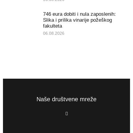
746 eura dobiti i nula zaposlenih:
Slika i prilika vinarije požeškog
fakulteta
06.08.2026
Naše društvene mreže
F
a
c
e
b