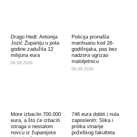
Drago Hedl: Antonija
Policija pronašla
Jozić Županiju u pola
marihuanu kod 26-
godine zadužila 12
godišnjaka, pas bez
milijuna eura
nadzora ugrizao
maloljetnicu
06.08.2026
06.08.2026
More izbacilo 700.000
746 eura dobiti i nula
eura, a što će izbaciti
zaposlenih: Slika i
istraga o nestalom
prilika vinarije
novcu iz županijske
požeškog fakulteta