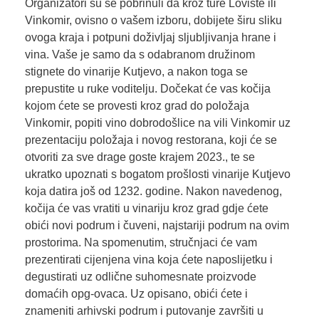
Organizatori su se pobrinuli da kroz ture Lovište ili
Vinkomir, ovisno o vašem izboru, dobijete širu sliku
ovoga kraja i potpuni doživljaj sljubljivanja hrane i
vina. Vaše je samo da s odabranom družinom
stignete do vinarije Kutjevo, a nakon toga se
prepustite u ruke voditelju. Dočekat će vas kočija
kojom ćete se provesti kroz grad do položaja
Vinkomir, popiti vino dobrodošlice na vili Vinkomir uz
prezentaciju položaja i novog restorana, koji će se
otvoriti za sve drage goste krajem 2023., te se
ukratko upoznati s bogatom prošlosti vinarije Kutjevo
koja datira još od 1232. godine. Nakon navedenog,
kočija će vas vratiti u vinariju kroz grad gdje ćete
obići novi podrum i čuveni, najstariji podrum na ovim
prostorima. Na spomenutim, stručnjaci će vam
prezentirati cijenjena vina koja ćete naposlijetku i
degustirati uz odlične suhomesnate proizvode
domaćih opg-ovaca. Uz opisano, obići ćete i
znameniti arhivski podrum i putovanje završiti u