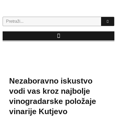
Skip
to
content
Search
Nezaboravno iskustvo
vodi vas kroz najbolje
vinogradarske položaje
vinarije Kutjevo