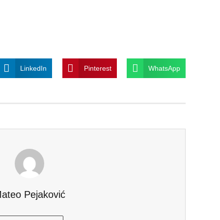
LinkedIn
Pinterest
WhatsApp
ateo Pejaković