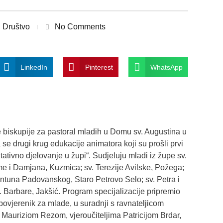
Društvo
No Comments
LinkedIn
Pinterest
WhatsApp
 biskupije za pastoral mladih u Domu sv. Augustina u
a se drugi krug edukacije animatora koji su prošli prvi
tativno djelovanje u župi“. Sudjeluju mladi iz župe sv.
e i Damjana, Kuzmica; sv. Terezije Avilske, Požega;
ntuna Padovanskog, Staro Petrovo Selo; sv. Petra i
sv. Barbare, Jakšić. Program specijalizacije pripremio
i povjerenik za mlade, u suradnji s ravnateljicom
 Mauriziom Rezom, vjeroučiteljima Patricijom Brdar,