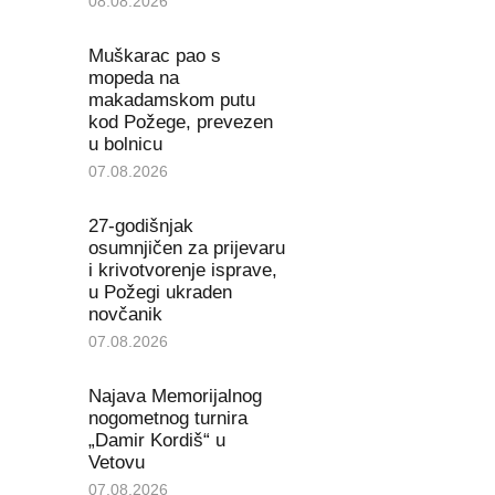
08.08.2026
Muškarac pao s
mopeda na
makadamskom putu
kod Požege, prevezen
u bolnicu
07.08.2026
27-godišnjak
osumnjičen za prijevaru
i krivotvorenje isprave,
u Požegi ukraden
novčanik
07.08.2026
Najava Memorijalnog
nogometnog turnira
„Damir Kordiš“ u
Vetovu
07.08.2026