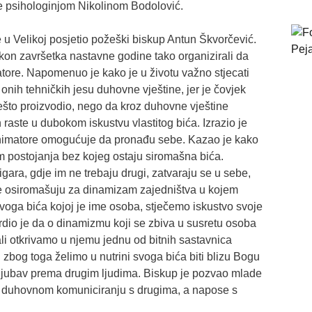
e psihologinjom Nikolinom Bodolović.
 u Velikoj posjetio požeški biskup Antun Škvorčević.
kon završetka nastavne godine tako organizirali da
tore. Napomenuo je kako je u životu važno stjecati
 onih tehničkih jesu duhovne vještine, jer je čovjek
ešto proizvodio, nego da kroz duhovne vještine
n raste u dubokom iskustvu vlastitog bića. Izrazio je
 animatore omogućuje da pronađu sebe. Kazao je kako
m postojanja bez kojeg ostaju siromašna bića.
 igara, gdje im ne trebaju drugi, zatvaraju se u sebe,
se osiromašuju za dinamizam zajedništva u kojem
oga bića kojoj je ime osoba, stječemo iskustvo svoje
vrdio je da o dinamizmu koji se zbiva u susretu osoba
ali otkrivamo u njemu jednu od bitnih sastavnica
 zbog toga želimo u nutrini svoga bića biti blizu Bogu
 i ljubav prema drugim ljudima. Biskup je pozvao mlade
i u duhovnom komuniciranju s drugima, a napose s