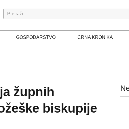
Search
GOSPODARSTVO
CRNA KRONIKA
Ne
ija župnih
ožeške biskupije