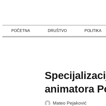
Skip
to
content
POČETNA
DRUŠTVO
POLITIKA
Specijalizac
animatora P
Mateo Pejaković