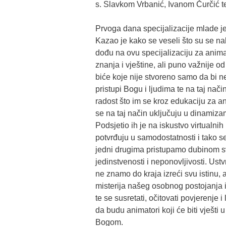
s. Slavkom Vrbanić, Ivanom Čurčić t
Prvoga dana specijalizacije mlade je
Kazao je kako se veseli što su se na
dođu na ovu specijalizaciju za anima
znanja i vještine, ali puno važnije od
biće koje nije stvoreno samo da bi n
pristupi Bogu i ljudima te na taj nači
radost što im se kroz edukaciju za
se na taj način uključuju u dinamiza
Podsjetio ih je na iskustvo virtualnih
potvrđuju u samodostatnosti i tako 
jedni drugima pristupamo dubinom sv
jedinstvenosti i neponovljivosti. Ust
ne znamo do kraja izreći svu istinu, 
misterija našeg osobnog postojanja i
te se susretati, očitovati povjerenje
da budu animatori koji će biti vješt
Bogom.