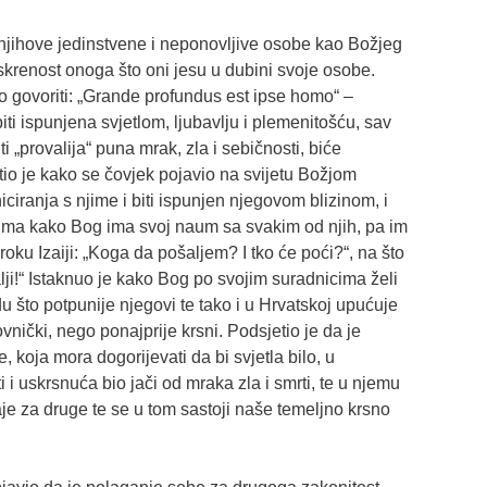
jihove jedinstvene i neponovljive osobe kao Božjeg
 iskrenost onoga što oni jesu u dubini svoje osobe.
io govoriti: „Grande profundus est ipse homo“ –
iti ispunjena svjetlom, ljubavlju i plemenitošću, sav
 „provalija“ puna mrak, zla i sebičnosti, biće
tio je kako se čovjek pojavio na svijetu Božjom
iciranja s njime i biti ispunjen njegovom blizinom, i
ima kako Bog ima svoj naum sa svakim od njih, pa im
oku Izaiji: „Koga da pošaljem? I tko će poći?“, na što
i!“ Istaknuo je kako Bog po svojim suradnicima želi
u što potpunije njegovi te tako i u Hrvatskoj upućuje
vnički, nego ponajprije krsni. Podsjetio je da je
, koja mora dogorijevati da bi svjetla bilo, u
i uskrsnuća bio jači od mraka zla i smrti, te u njemu
je za druge te se u tom sastoji naše temeljno krsno