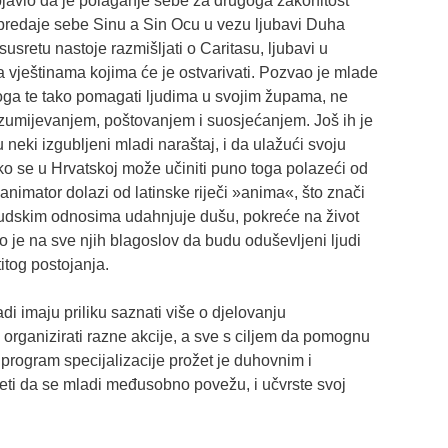
bjavio da je polaganje sebe za drugoga zakonitost
 predaje sebe Sinu a Sin Ocu u vezu ljubavi Duha
sretu nastoje razmišljati o Caritasu, ljubavi u
 vještinama kojima će je ostvarivati. Pozvao je mlade
oga te tako pomagati ljudima u svojim župama, ne
azumijevanjem, poštovanjem i suosjećanjem. Još ih je
eki izgubljeni mladi naraštaj, i da ulažući svoju
ko se u Hrvatskoj može učiniti puno toga polazeći od
 animator dolazi od latinske riječi »anima«, što znači
ljudskim odnosima udahnjuje dušu, pokreće na život
 je na sve njih blagoslov da budu oduševljeni ljudi
itog postojanja.
i imaju priliku saznati više o djelovanju
 organizirati razne akcije, a sve s ciljem da pomognu
 program specijalizacije prožet je duhovnim i
jeti da se mladi međusobno povežu, i učvrste svoj