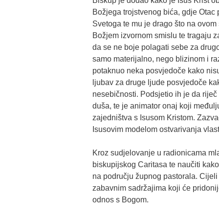
Biskup je dodao kako je Isus Krist o
Božjega trojstvenog bića, gdje Otac
Svetoga te mu je drago što na ovom su
Božjem izvornom smislu te tragaju za
da se ne boje polagati sebe za drug
samo materijalno, nego blizinom i r
potaknuo neka posvjedoče kako nisu n
ljubav za druge ljude posvjedoče ka
nesebičnosti. Podsjetio ih je da riječ
duša, te je animator onaj koji među
zajedništva s Isusom Kristom. Zazvao
Isusovim modelom ostvarivanja vlast
Kroz sudjelovanje u radionicama mlad
biskupijskog Caritasa te naučiti kako
na području župnog pastorala. Cijeli
zabavnim sadržajima koji će pridoni
odnos s Bogom.