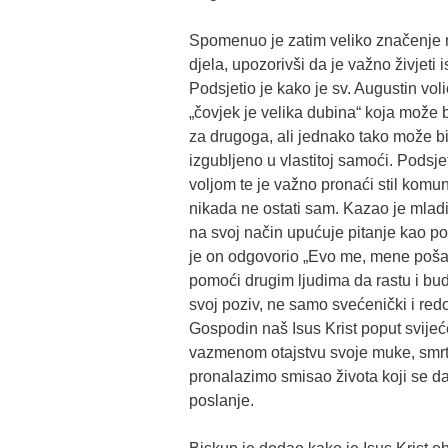
Spomenuo je zatim veliko značenje n
djela, upozorivši da je važno živjeti
Podsjetio je kako je sv. Augustin vol
„čovjek je velika dubina“ koja može b
za drugoga, ali jednako tako može biti
izgubljeno u vlastitoj samoći. Podsje
voljom te je važno pronaći stil komun
nikada ne ostati sam. Kazao je mlad
na svoj način upućuje pitanje kao por
je on odgovorio „Evo me, mene pošalj
pomoći drugim ljudima da rastu i bud
svoj poziv, ne samo svećenički i redo
Gospodin naš Isus Krist poput svijeće
vazmenom otajstvu svoje muke, smrti 
pronalazimo smisao života koji se da
poslanje.