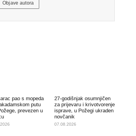
Objave autora
arac pao s mopeda
27-godišnjak osumnjičen
akadamskom putu
za prijevaru i krivotvorenje
Požege, prevezen u
isprave, u Požegi ukraden
cu
novčanik
.2026
07.08.2026