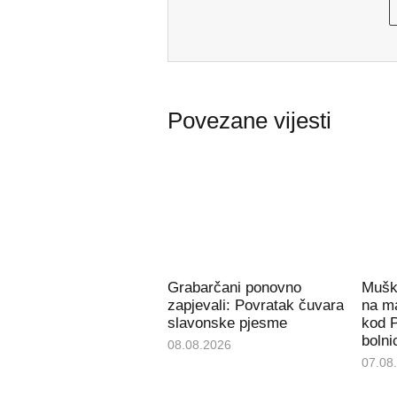
Povezane vijesti
Grabarčani ponovno
Mušk
zapjevali: Povratak čuvara
na m
slavonske pjesme
kod 
bolni
08.08.2026
07.08