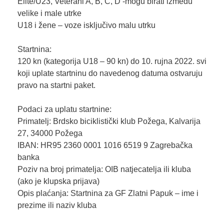
Elite/U23, Veterani A, B, C, D -mogu birati između
velike i male utrke
U18 i žene – voze isključivo malu utrku
Startnina:
120 kn (kategorija U18 – 90 kn) do 10. rujna 2022. svi
koji uplate startninu do navedenog datuma ostvaruju
pravo na startni paket.
Podaci za uplatu startnine:
Primatelj: Brdsko biciklistički klub Požega, Kalvarija
27, 34000 Požega
IBAN: HR95 2360 0001 1016 6519 9 Zagrebačka
banka
Poziv na broj primatelja: OIB natjecatelja ili kluba
(ako je klupska prijava)
Opis plaćanja: Startnina za GF Zlatni Papuk – ime i
prezime ili naziv kluba