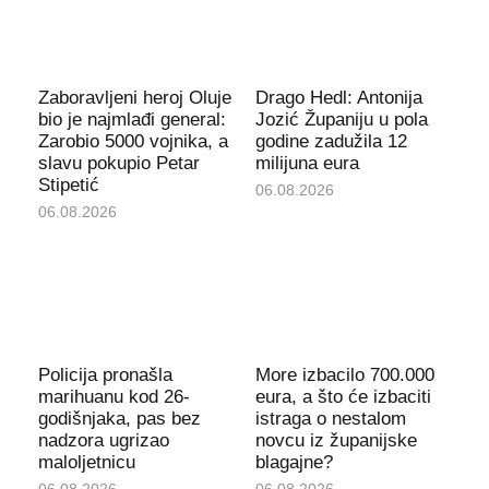
Zaboravljeni heroj Oluje
Drago Hedl: Antonija
bio je najmlađi general:
Jozić Županiju u pola
Zarobio 5000 vojnika, a
godine zadužila 12
slavu pokupio Petar
milijuna eura
Stipetić
06.08.2026
06.08.2026
Policija pronašla
More izbacilo 700.000
marihuanu kod 26-
eura, a što će izbaciti
godišnjaka, pas bez
istraga o nestalom
nadzora ugrizao
novcu iz županijske
maloljetnicu
blagajne?
06.08.2026
06.08.2026