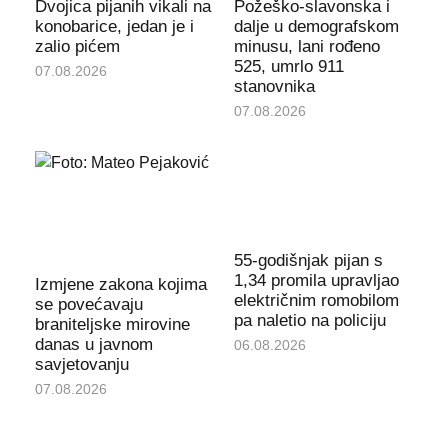
Dvojica pijanih vikali na
Požeško-slavonska i
konobarice, jedan je i
dalje u demografskom
zalio pićem
minusu, lani rođeno
525, umrlo 911
07.08.2026
stanovnika
07.08.2026
55-godišnjak pijan s
1,34 promila upravljao
Izmjene zakona kojima
električnim romobilom
se povećavaju
pa naletio na policiju
braniteljske mirovine
danas u javnom
06.08.2026
savjetovanju
07.08.2026