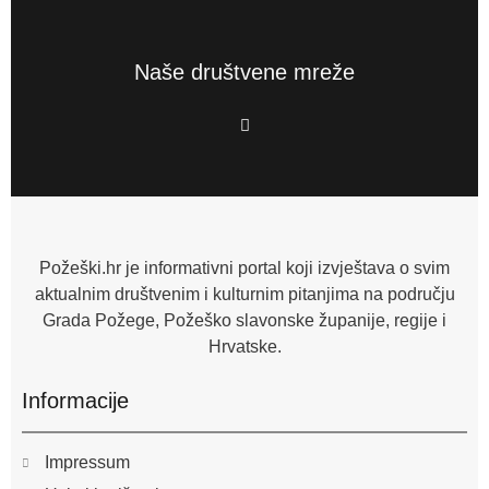
Naše društvene mreže
F
a
c
e
b
o
o
k
-
f
Požeški.hr je informativni portal koji izvještava o svim
aktualnim društvenim i kulturnim pitanjima na području
Grada Požege, Požeško slavonske županije, regije i
Hrvatske.
Informacije
Impressum