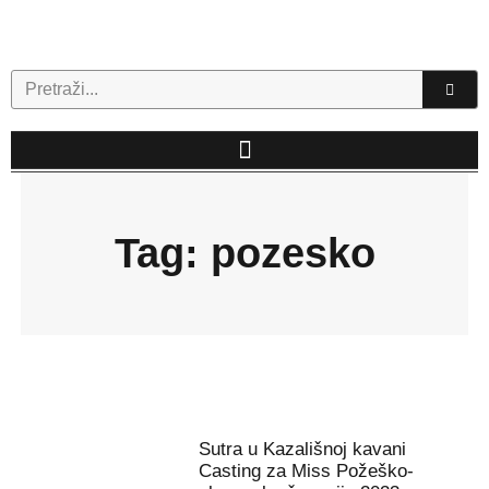
Skip
to
content
Search
Tag: pozesko
Sutra u Kazališnoj kavani
Casting za Miss Požeško-