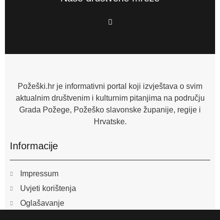
F
a
c
e
b
o
o
k
-
f
Požeški.hr je informativni portal koji izvještava o svim
aktualnim društvenim i kulturnim pitanjima na području
Grada Požege, Požeško slavonske županije, regije i
Hrvatske.
Informacije
Impressum
Uvjeti korištenja
Oglašavanje