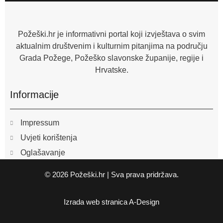
o
o
k
-
f
Požeški.hr je informativni portal koji izvještava o svim
aktualnim društvenim i kulturnim pitanjima na području
Grada Požege, Požeško slavonske županije, regije i
Hrvatske.
Informacije
Impressum
Uvjeti korištenja
Oglašavanje
© 2026 Požeški.hr | Sva prava pridržava.
Izrada web stranica
A-Design