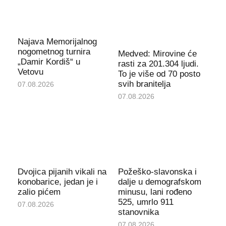
Najava Memorijalnog
nogometnog turnira
Medved: Mirovine će
„Damir Kordiš“ u
rasti za 201.304 ljudi.
Vetovu
To je više od 70 posto
svih branitelja
07.08.2026
07.08.2026
Dvojica pijanih vikali na
Požeško-slavonska i
konobarice, jedan je i
dalje u demografskom
zalio pićem
minusu, lani rođeno
525, umrlo 911
07.08.2026
stanovnika
07.08.2026