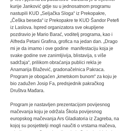
kurije Janković gdje su u jednosatnom programu
nastupili KUD „Seljačka Sloga“ iz Prekopakre,
„Češka beseda“ iz Prekopakre te KUD Šandor Petefi
iz Laslova. Ispred organizatora sve okupljene
pozdravio je Mario Barać, voditelj programa, kao i
Alfreda Petani Grafina, grofica na jedan dan. „Drago
mi je da imamo i ove godine manifestaciju koja je
svake godine sve zanimljivija, blistavija, s više
sadržaja“, prilikom obraćanja publici rekla je
Anamarija Blažević, gradonačelnica Pakraca.
Program je obogaćen „kmetskom bunom“ za koju je
bio zadužen Josip Fa, predsjednik pakračkog
Društva Mađara.
Program je nastavljen prezentacijom povijesnog
mačevanja koju je održala Škola povijesnog
europskog mačevanja Ars Gladiatoria iz Zagreba, na
kojoj su posjetitelji mogli naučiti o vrstama mačeva,