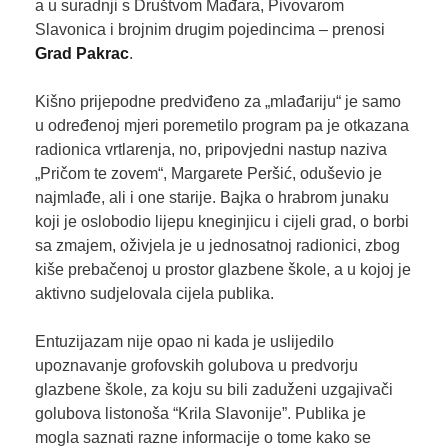
a u suradnji s Društvom Mađara, Pivovarom
Slavonica i brojnim drugim pojedincima – prenosi
Grad Pakrac
.
Kišno prijepodne predviđeno za „mlađariju“ je samo
u određenoj mjeri poremetilo program pa je otkazana
radionica vrtlarenja, no, pripovjedni nastup naziva
„Pričom te zovem“, Margarete Peršić, oduševio je
najmlađe, ali i one starije. Bajka o hrabrom junaku
koji je oslobodio lijepu kneginjicu i cijeli grad, o borbi
sa zmajem, oživjela je u jednosatnoj radionici, zbog
kiše prebačenoj u prostor glazbene škole, a u kojoj je
aktivno sudjelovala cijela publika.
Entuzijazam nije opao ni kada je uslijedilo
upoznavanje grofovskih golubova u predvorju
glazbene škole, za koju su bili zaduženi uzgajivači
golubova listonoša “Krila Slavonije”. Publika je
mogla saznati razne informacije o tome kako se