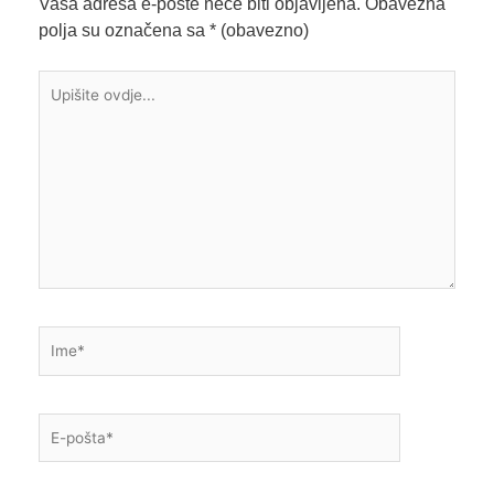
Vaša adresa e-pošte neće biti objavljena.
Obavezna
polja su označena sa
* (obavezno)
Upišite
ovdje...
Ime*
E-
pošta*