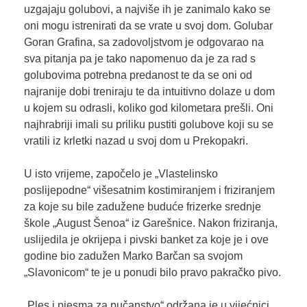
uzgajaju golubovi, a najviše ih je zanimalo kako se
oni mogu istrenirati da se vrate u svoj dom. Golubar
Goran Grafina, sa zadovoljstvom je odgovarao na
sva pitanja pa je tako napomenuo da je za rad s
golubovima potrebna predanost te da se oni od
najranije dobi treniraju te da intuitivno dolaze u dom
u kojem su odrasli, koliko god kilometara prešli. Oni
najhrabriji imali su priliku pustiti golubove koji su se
vratili iz krletki nazad u svoj dom u Prekopakri.
U isto vrijeme, započelo je „Vlastelinsko
poslijepodne“ višesatnim kostimiranjem i friziranjem
za koje su bile zadužene buduće frizerke srednje
škole „August Šenoa“ iz Garešnice. Nakon friziranja,
uslijedila je okrijepa i pivski banket za koje je i ove
godine bio zadužen Marko Barčan sa svojom
„Slavonicom“ te je u ponudi bilo pravo pakračko pivo.
„Ples i pjesma za pučanstvo“ održana je u vijećnici