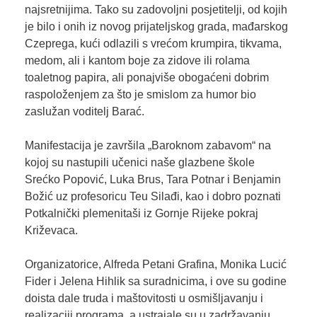
najsretnijima. Tako su zadovoljni posjetitelji, od kojih
je bilo i onih iz novog prijateljskog grada, mađarskog
Czeprega, kući odlazili s vrećom krumpira, tikvama,
medom, ali i kantom boje za zidove ili rolama
toaletnog papira, ali ponajviše obogaćeni dobrim
raspoloženjem za što je smislom za humor bio
zaslužan voditelj Barać.
Manifestacija je završila „Baroknom zabavom“ na
kojoj su nastupili učenici naše glazbene škole
Srećko Popović, Luka Brus, Tara Potnar i Benjamin
Božić uz profesoricu Teu Silađi, kao i dobro poznati
Potkalnički plemenitaši iz Gornje Rijeke pokraj
Križevaca.
Organizatorice, Alfreda Petani Grafina, Monika Lucić
Fider i Jelena Hihlik sa suradnicima, i ove su godine
doista dale truda i maštovitosti u osmišljavanju i
realizaciji programa, a ustrajale su u zadržavanju