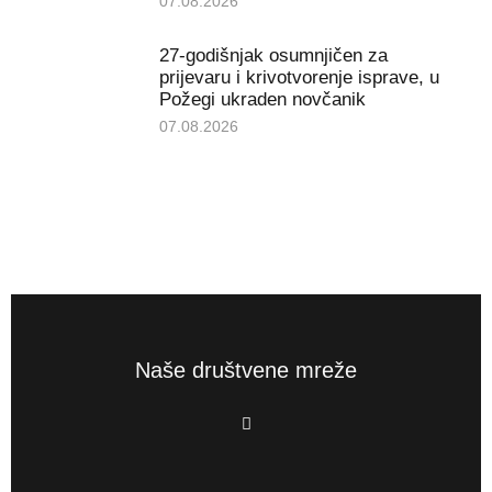
07.08.2026
27-godišnjak osumnjičen za
prijevaru i krivotvorenje isprave, u
Požegi ukraden novčanik
07.08.2026
Naše društvene mreže
F
a
c
e
b