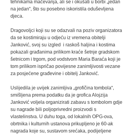
tehnikama mačevanja, ali se i okušati u borbi „jedan
na jedan“, što su posebno iskoristila oduševljena
djeca.
Dragovoljci koji su se odazvali na poziv organizatora
da se kostimiraju u odjeću iz vremena obitelji
Janković, svoj su izgled i raskoš haljina i kostima
pokazali građanima prilikom kraće šetnje gradskom
šetnicom i trgom, pod vodstvom Maria Baraća koji je
tom prilikom ispričao povijesne zanimljivosti vezane
za posjećene građevine i obitelj Janković.
Uslijedila je uvijek zanimljiva „grofičina tombola“,
smišljena prema podatku da je grofica Alojzija
Janković voljela organizirati zabavu s tombolom gdje
su nagrade bili poljoprivredni proizvodi s
vlastelinstva. U duhu toga, od lokalnih OPG-ova,
obrtnika i kulturnih ustanova prikupljeno je 60-ak
nagrada koje su, sustavom srećaka, podijeljene