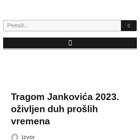
Skip
to
content
Search
Tragom Jankovića 2023.
oživljen duh prošlih
vremena
Izvor