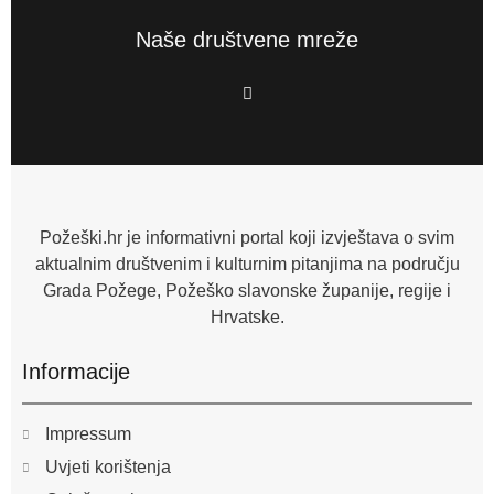
Naše društvene mreže
F
a
c
e
b
o
o
k
-
f
Požeški.hr je informativni portal koji izvještava o svim
aktualnim društvenim i kulturnim pitanjima na području
Grada Požege, Požeško slavonske županije, regije i
Hrvatske.
Informacije
Impressum
Uvjeti korištenja