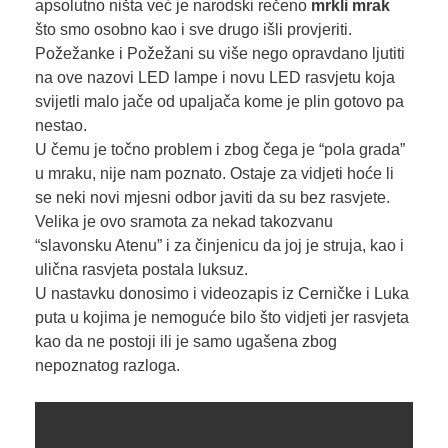
apsolutno ništa već je narodski rečeno
mrkli mrak
što smo osobno kao i sve drugo išli provjeriti.
Požežanke i Požežani su više nego opravdano ljutiti
na ove nazovi LED lampe i novu LED rasvjetu koja
svijetli malo jače od upaljača kome je plin gotovo pa
nestao.
U čemu je točno problem i zbog čega je “pola grada”
u mraku, nije nam poznato. Ostaje za vidjeti hoće li
se neki novi mjesni odbor javiti da su bez rasvjete.
Velika je ovo sramota za nekad takozvanu
“slavonsku Atenu” i za činjenicu da joj je struja, kao i
ulična rasvjeta postala luksuz.
U nastavku donosimo i videozapis iz Cerničke i Luka
puta u kojima je nemoguće bilo što vidjeti jer rasvjeta
kao da ne postoji ili je samo ugašena zbog
nepoznatog razloga.