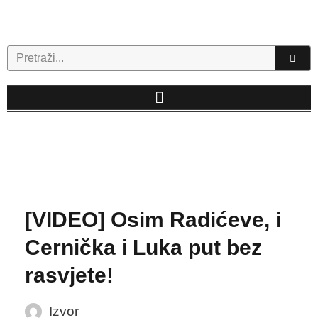
Skip
to
content
Search
[VIDEO] Osim Radićeve, i
Cernička i Luka put bez
rasvjete!
Izvor