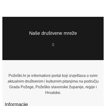
Naše društvene mreže
F
a
c
e
b
o
o
k
-
f
Požeški.hr je informativni portal koji izvještava o svim
aktualnim društvenim i kulturnim pitanjima na području
Grada Požege, Požeško slavonske županije, regije i
Hrvatske.
Informacije