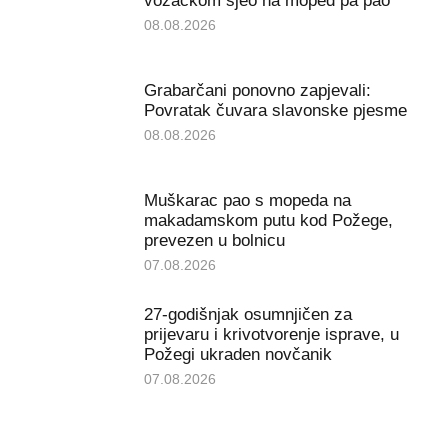
vozačkom sjeo na moped pa pao
08.08.2026
Grabarčani ponovno zapjevali:
Povratak čuvara slavonske pjesme
08.08.2026
Muškarac pao s mopeda na
makadamskom putu kod Požege,
prevezen u bolnicu
07.08.2026
27-godišnjak osumnjičen za
prijevaru i krivotvorenje isprave, u
Požegi ukraden novčanik
07.08.2026