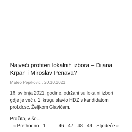
Najveći profiteri lokalnih izbora – Dijana
Krpan i Miroslav Penava?
Mateo Pejaković
20.10.2021
16. svibnja 2021. godine, održani su lokalni izbori
gdje je već u 1. krugu slavio HDZ s kandidatom
prof.dr.sc. Željkom Glavićem.
Pročitaj više...
« Prethodno
1
…
46
47
48
49
Sljedeće »