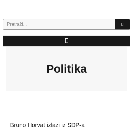
Skip
to
content
Search
Politika
Bruno Horvat izlazi iz SDP-a
Page
Page
Page
Page
Page