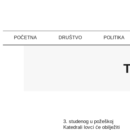
Skip
to
content
POČETNA
DRUŠTVO
POLITIKA
T
3. studenog u požeškoj
Katedrali lovci će obilježiti