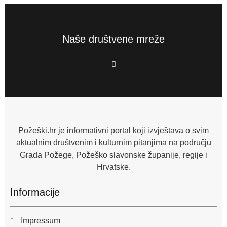
Naše društvene mreže
F
a
c
e
b
o
o
k
-
f
Požeški.hr je informativni portal koji izvještava o svim
aktualnim društvenim i kulturnim pitanjima na području
Grada Požege, Požeško slavonske županije, regije i
Hrvatske.
Informacije
Impressum