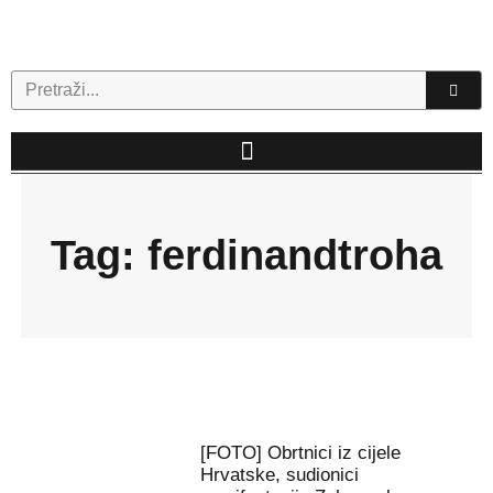
Skip
to
content
Search
Tag: ferdinandtroha
[FOTO] Obrtnici iz cijele
Hrvatske, sudionici